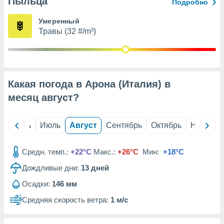
Пыльца
с помощью
Подробно
или
данных из
Умеренный
чников,
Травы (32 #/m³)
и
вование
ие
х данных
Какая погода в Арона (Италия) в
контента.
месяц
август
?
ные
и
ция
й
Июнь
Июль
Август
Сентябрь
Октябрь
Ноябрь
м
я
Средн. темп.:
+22°C
Макс.:
+26°C
Мин:
+18°C
рованная
Дождливые дни:
13
дней
нтент,
е
Осадки:
146 мм
сти рекламы
Средняя скорость ветра:
1 м/с
ие сведения
и и