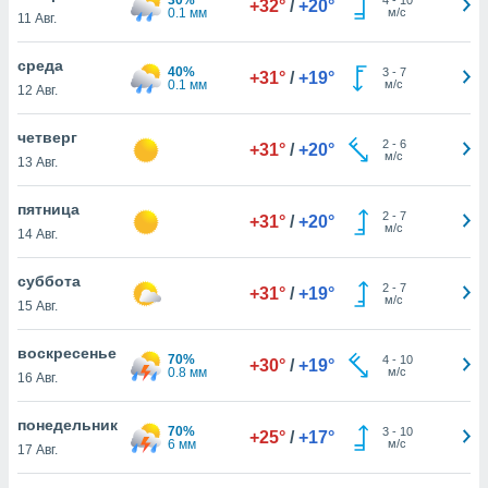
+32°
/
+20°
 и
0.1 мм
м/с
11 Авг.
ть действия
я на веб-
среда
же
40%
3
-
7
+31°
/
+19°
0.1 мм
м/с
пределенный
12 Авг.
обы
вам рекламу
четверг
2
-
6
+31°
/
+20°
зированный
м/с
13 Авг.
го основе.
айти
пятница
ьную
2
-
7
+31°
/
+20°
м/с
14 Авг.
 в нашей
йлов cookie
ремя
суббота
2
-
7
+31°
/
+19°
гласие,
м/с
15 Авг.
опку
спользования
воскресенье
 cookie
70%
4
-
10
+30°
/
+19°
0.8 мм
м/с
16 Авг.
нную в
и нашего
понедельник
70%
3
-
10
+25°
/
+17°
6 мм
м/с
17 Авг.
ОГО ВЫ