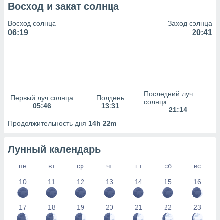
сервисов.
Восход и закат солнца
 наших 1199
Восход солнца
Заход солнца
неров
06:19
20:41
Последний луч
Первый луч солнца
Полдень
солнца
05:46
13:31
21:14
Продолжительность дня
14h 22m
Лунный календарь
пн
вт
ср
чт
пт
сб
вс
10
11
12
13
14
15
16
17
18
19
20
21
22
23