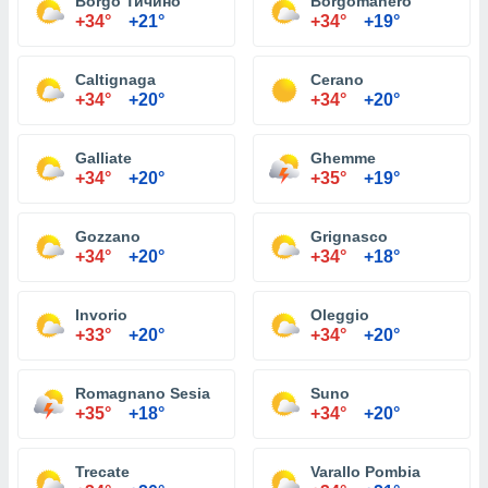
Borgo Тичино
Borgomanero
+34°
+21°
+34°
+19°
Caltignaga
Cerano
+34°
+20°
+34°
+20°
Galliate
Ghemme
+34°
+20°
+35°
+19°
Gozzano
Grignasco
+34°
+20°
+34°
+18°
Invorio
Oleggio
+33°
+20°
+34°
+20°
Romagnano Sesia
Suno
+35°
+18°
+34°
+20°
Trecate
Varallo Pombia