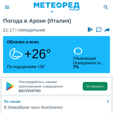
Погода в Ароне (Италия)
ие о
циальности
21:17
понедельник
...
oda.com
)
Облачно и ясно
+26°
алами,
тировать
Убывающая
ество
Освещенность:
яемой
По ощущениям +26°
7%
. Вы можете
ступ к этому
используя
Наслаждайтесь нашим
едующих
приложением совершенно
Установить
БЕСПЛАТНО
файлы
По часам
олучить
В ближайшие часы безоблачно
й доступ