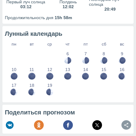
сервисов.
Первый луч солнца
Полдень
солнца
03:12
12:02
20:49
 наших 1199
неров
Продолжительность дня
15h 58m
Лунный календарь
пн
вт
ср
чт
пт
сб
вс
6
7
8
9
10
11
12
13
14
15
16
17
18
19
Поделиться прогнозом