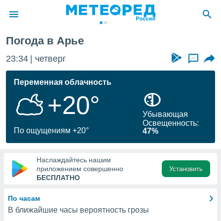
Погода в Арье
ие о
циальности
23:34
четверг
...
oda.com
)
Переменная облачность
+20°
алами,
тировать
Убывающая
ество
Освещенность:
яемой
По ощущениям +20°
47%
. Вы можете
ступ к этому
используя
Наслаждайтесь нашим
едующих
приложением совершенно
Установить
БЕСПЛАТНО
файлы
По часам
олучить
В ближайшие часы вероятность грозы
й доступ