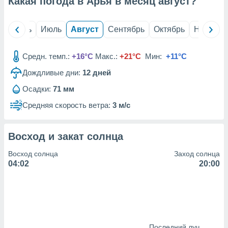
Какая погода в Арья в месяц
август
?
с помощью
или
данных из
й
Июнь
Июль
Август
Сентябрь
Октябрь
Ноябрь
чников,
и
вование
Средн. темп.:
+16°C
Макс.:
+21°C
Мин:
+11°C
ие
Дождливые дни:
12
дней
х данных
контента.
Осадки:
71 мм
ные
Средняя скорость ветра:
3 м/с
и
ция
м
Восход и закат солнца
я
Восход солнца
Заход солнца
рованная
04:02
20:00
нтент,
е
сти рекламы
ие сведения
и и
Последний луч