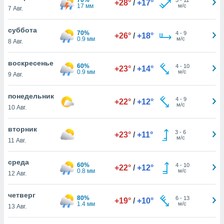
+28°
/
+17°
 и
17 мм
м/с
7 Авг.
ть действия
я на веб-
суббота
же
70%
4
-
9
+26°
/
+18°
0.9 мм
м/с
пределенный
8 Авг.
обы
вам рекламу
воскресенье
60%
4
-
10
+23°
/
+14°
зированный
0.9 мм
м/с
9 Авг.
го основе.
айти
понедельник
ьную
4
-
9
+22°
/
+12°
м/с
10 Авг.
 в нашей
йлов cookie
ремя
вторник
3
-
6
+23°
/
+11°
гласие,
м/с
11 Авг.
опку
спользования
среда
 cookie
60%
4
-
10
+22°
/
+12°
0.8 мм
м/с
12 Авг.
нную в
и нашего
четверг
80%
6
-
13
+19°
/
+10°
1.4 мм
м/с
13 Авг.
ОГО ВЫ