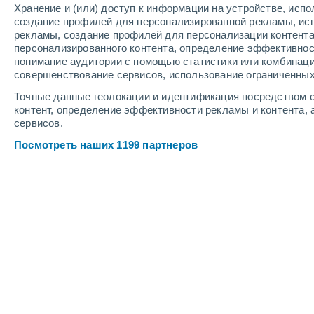
Хранение и (или) доступ к информации на устройстве, исп
3
-
8
м/с
4
-
10
м/с
4
-
10
м/с
создание профилей для персонализированной рекламы, ис
рекламы, создание профилей для персонализации контент
персонализированного контента, определение эффективнос
Погода в Сарове cегодня
, 7 августа
понимание аудитории с помощью статистики или комбинаци
совершенствование сервисов, использование ограниченных
Ясное небо
+18°
03:00
Точные данные геолокации и идентификация посредством с
Ощущаемая т.
+1
контент, определение эффективности рекламы и контента, 
сервисов.
Солнечно
+18°
04:00
Посмотреть наших 1199 партнеров
Ощущаемая т.
+1
Солнечно
+18°
05:00
Ощущаемая т.
+1
Солнечно
+20°
06:00
Ощущаемая т.
+2
Солнечно
+23°
08:00
Ощущаемая т.
+2