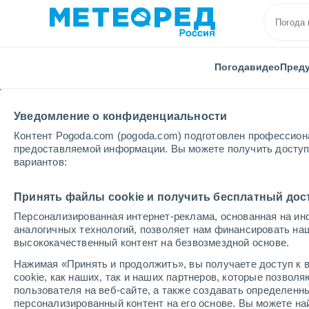
Погода
видео
Пред
Уведомление о конфиденциальности
Контент Pogoda.com (pogoda.com) подготовлен профессион
предоставляемой информации. Вы можете получить доступ 
вариантов:
Главная
Нижегородская области
Саров
Принять файлы cookie и получить бесплатный дос
Персонализированная интернет-реклама, основанная на ин
Погода в Сарове
аналогичных технологий, позволяет нам финансировать на
высококачественный контент на безвозмездной основе.
03:04
пятница
Нажимая «Принять и продолжить», вы получаете доступ к в
cookie, как наших, так и наших партнеров, которые позвол
пользователя на веб-сайте, а также создавать определенн
Ясное небо
персонализированный контент на его основе. Вы можете 