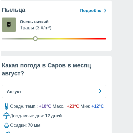
Пыльца
Подробно
Очень низкий
Травы (3 #/m³)
Какая погода в Саров в месяц
август
?
Август
Средн. темп.:
+18°C
Макс.:
+23°C
Мин:
+12°C
Дождливые дни:
12
дней
Осадки:
70 мм