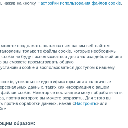
е, нажав на кнопку
Настройки использования файлов cookie
,
ая
ость:
но можете продолжать пользоваться нашим веб-сайтом
становлены только те файлы cookie, которые необходимы
й радар
Метеоспутники
Модели
 cookie не будут использоваться для анализа действий или
ко вы сможете просматривать общую
установки cookie и воспользоваться доступом к нашему
недельник
вторник
среда
четверг
cookie, уникальные идентификаторы или аналогичные
10 Авг.
11 Авг.
12 Авг.
13 Авг.
 персональных данных, таких как информация о вашем
ы файлов cookie. Некоторые поставщики могут обрабатывать
а, против которого вы можете возразить. Для этого вы
ть против обработки данных, нажав «
Настроить
» или
80%
70%
йте.
3.4 мм
1.2 мм
23°
/
+12°
+24°
/
+11°
+24°
/
+13°
+19°
/
+11°
ющим образом: