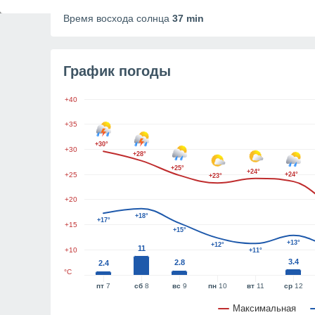
Продолжительность дня
15h 31m
Время восхода солнца
37 min
График погоды
+40
+35
+30°
+30
+28°
+25°
+24°
+25
+24°
+23°
+20
+18°
+17°
+15
+15°
+13°
+12°
11
+10
+11°
3.4
2.8
2.4
°C
пт
7
сб
8
вс
9
пн
10
вт
11
ср
12
Максимальная