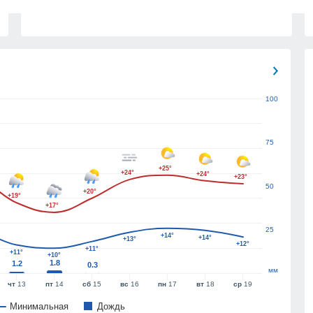
100
75
+25°
+24°
+24°
+23°
50
+20°
+19°
+17°
25
+14°
+14°
+13°
+12°
+11°
+11°
+10°
1.8
1.2
0.3
мм
чт
13
пт
14
сб
15
вс
16
пн
17
вт
18
ср
19
Минимальная
Дождь