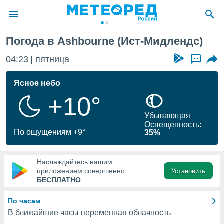
Погода в Ashbourne (Ист-Мидлендс)
ие о
циальности
04:23
пятница
...
oda.com
)
Ясное небо
+10°
алами,
тировать
Убывающая
ество
Освещенность:
яемой
По ощущениям +9°
35%
. Вы можете
ступ к этому
используя
Наслаждайтесь нашим
едующих
приложением совершенно
Установить
БЕСПЛАТНО
файлы
По часам
олучить
В ближайшие часы переменная облачность
й доступ