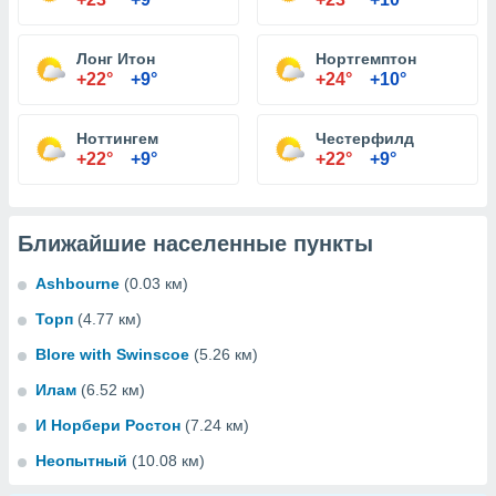
Лонг Итон
Нортгемптон
+22°
+9°
+24°
+10°
Ноттингем
Честерфилд
+22°
+9°
+22°
+9°
Ближайшие населенные пункты
Ashbourne
(0.03 км)
Торп
(4.77 км)
Blore with Swinscoe
(5.26 км)
Илам
(6.52 км)
И Норбери Ростон
(7.24 км)
Неопытный
(10.08 км)