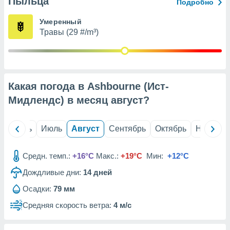
Пыльца
с помощью
Подробно
или
данных из
Умеренный
чников,
Травы (29 #/m³)
и
вование
ие
х данных
Какая погода в Ashbourne (Ист-
контента.
Мидлендс) в месяц
август
?
ные
и
ция
й
Июнь
Июль
Август
Сентябрь
Октябрь
Ноябрь
м
я
Средн. темп.:
+16°C
Макс.:
+19°C
Мин:
+12°C
рованная
Дождливые дни:
14
дней
нтент,
е
Осадки:
79 мм
сти рекламы
Средняя скорость ветра:
4 м/с
ие сведения
и и