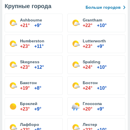
Крупные города
Больше городов
Ashbourne
Grantham
+21°
+9°
+22°
+10°
Humberston
Lutterworth
+23°
+11°
+23°
+9°
Skegness
Spalding
+23°
+12°
+24°
+10°
Бакстон
Бостон
+19°
+8°
+24°
+10°
Брэклей
Глоссопа
+23°
+9°
+20°
+9°
Лафборо
Лестер
+23°
+9°
+23°
+10°