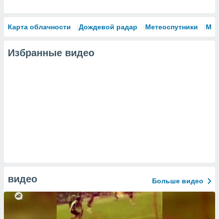
Карта облачности
Дождевой радар
Метеоспутники
Мо
Избранные видео
видео
Больше видео