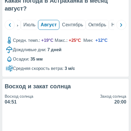
Какая погода в Астраханка в месяц
с помощью
или
август
?
данных из
чников,
и
й
Июнь
Июль
Август
Сентябрь
Октябрь
Ноябрь
вование
ие
Средн. темп.:
+19°C
Макс.:
+25°C
Мин:
+12°C
х данных
Дождливые дни:
7
дней
контента.
Осадки:
35 мм
ные
и
Средняя скорость ветра:
3 м/с
ция
м
я
Восход и закат солнца
рованная
Восход солнца
Заход солнца
нтент,
04:51
20:00
е
сти рекламы
ие сведения
и и