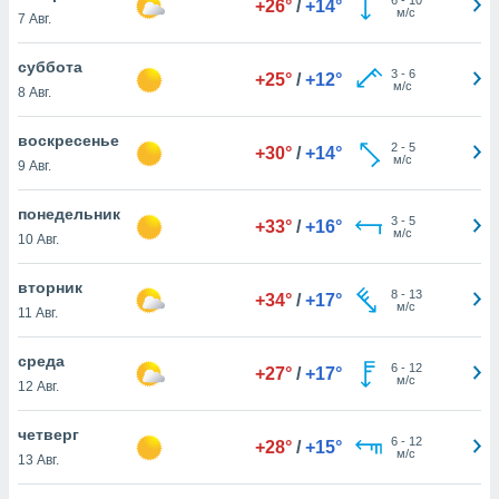
+26°
/
+14°
 и
м/с
7 Авг.
ть действия
я на веб-
суббота
же
3
-
6
+25°
/
+12°
м/с
пределенный
8 Авг.
обы
вам рекламу
воскресенье
2
-
5
+30°
/
+14°
зированный
м/с
9 Авг.
го основе.
айти
понедельник
ьную
3
-
5
+33°
/
+16°
м/с
10 Авг.
 в нашей
йлов cookie
ремя
вторник
8
-
13
+34°
/
+17°
гласие,
м/с
11 Авг.
опку
спользования
среда
 cookie
6
-
12
+27°
/
+17°
м/с
12 Авг.
нную в
и нашего
четверг
6
-
12
+28°
/
+15°
м/с
13 Авг.
ОГО ВЫ