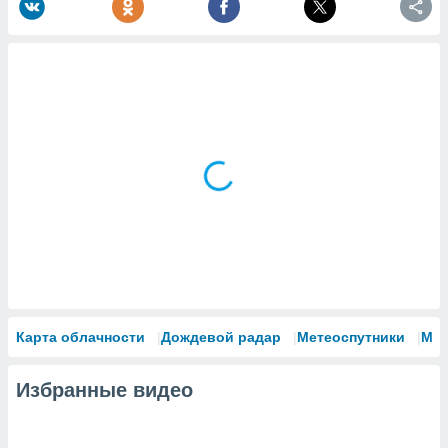
Карта облачности
Дождевой радар
Метеоспутники
Мо
Избранные видео