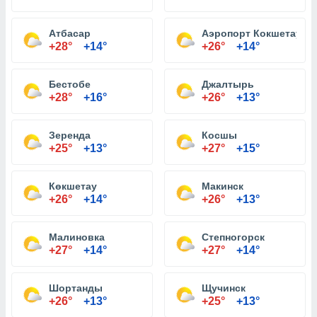
Атбасар
Аэропорт Кокшетау
+28°
+14°
+26°
+14°
Бестобе
Джалтырь
+28°
+16°
+26°
+13°
Зеренда
Косшы
+25°
+13°
+27°
+15°
Көкшетау
Макинск
+26°
+14°
+26°
+13°
Малиновка
Степногорск
+27°
+14°
+27°
+14°
Шортанды
Щучинск
+26°
+13°
+25°
+13°