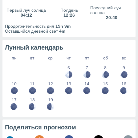
сервисов.
Последний луч
Первый луч солнца
Полдень
 наших 1199
солнца
04:12
12:26
неров
20:40
Продолжительность дня
15h 9m
Оставшийся дневной свет
4m
Лунный календарь
пн
вт
ср
чт
пт
сб
вс
6
7
8
9
10
11
12
13
14
15
16
17
18
19
Поделиться прогнозом