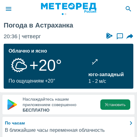
Погода в Астраханка
ие о
циальности
20:36
четверг
...
oda.com
)
Облачно и ясно
+20°
алами,
тировать
ество
юго-западный
яемой
По ощущениям +20°
1
2 м/с
. Вы можете
ступ к этому
используя
Наслаждайтесь нашим
едующих
приложением совершенно
Установить
БЕСПЛАТНО
файлы
По часам
олучить
В ближайшие часы переменная облачность
й доступ