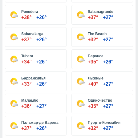
Ponedera
Sabanagrande
и,
+38°
+26°
+37°
+27°
 файлам
Sabanalarga
The Beach
примете
+37°
+26°
+32°
+27°
айлов
се равно
должать
Tubara
Бараноа
ся нашим
+34°
+26°
+35°
+26°
pogoda.com.
ае мы
м, что
Барранкилья
Лыжные
овлены
+33°
+26°
+40°
+27°
айлы cookie,
обходимы
Маламбо
Одиночество
ения
+36°
+27°
+35°
+27°
 веб-сайту,
файлы cookie
пользоваться
Пальмар-де Варела
Пуэрто-Коломбия
 действий
+37°
+26°
+32°
+27°
рекламы или
рованного