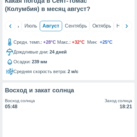
Какая погода в Сент-Томас
с помощью
или
(Колумбия) в месяц
август
?
данных из
чников,
и
й
Июнь
Июль
Август
Сентябрь
Октябрь
Ноябрь
вование
ие
Средн. темп.:
+28°C
Макс.:
+32°C
Мин:
+25°C
х данных
Дождливые дни:
24
дней
контента.
Осадки:
239 мм
ные
и
Средняя скорость ветра:
2 м/с
ция
м
я
Восход и закат солнца
рованная
Восход солнца
Заход солнца
нтент,
05:48
18:21
е
сти рекламы
ие сведения
и и