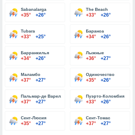
Sabanalarga
The Beach
+35°
+26°
+33°
+26°
Tubara
Бараноа
+33°
+25°
+34°
+26°
Барранкилья
Лыжные
+34°
+26°
+36°
+27°
Маламбо
Одиночество
+37°
+27°
+35°
+26°
Пальмар-де Варела
Пуэрто-Коломбия
+37°
+27°
+33°
+26°
Сент-Люсия
Сент-Томас
+35°
+27°
+37°
+27°