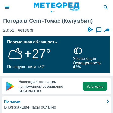
Погода в Сент-Томас (Колумбия)
ие о
циальности
23:51
четверг
...
oda.com
)
Переменная облачность
+27°
алами,
тировать
Убывающая
ество
Освещенность:
яемой
По ощущениям +32°
43%
. Вы можете
ступ к этому
используя
Наслаждайтесь нашим
едующих
приложением совершенно
Установить
БЕСПЛАТНО
файлы
По часам
олучить
В ближайшие часы облачно
й доступ