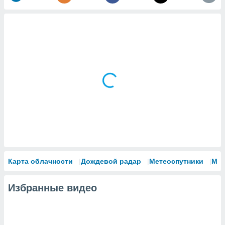
Карта облачности
Дождевой радар
Метеоспутники
Мо
Избранные видео