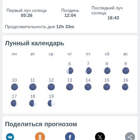
сервисов.
Последний луч
Первый луч солнца
Полдень
 наших 1199
солнца
05:26
12:04
неров
18:43
Продолжительность дня
12h 33m
Лунный календарь
пн
вт
ср
чт
пт
сб
вс
6
7
8
9
10
11
12
13
14
15
16
17
18
19
Поделиться прогнозом