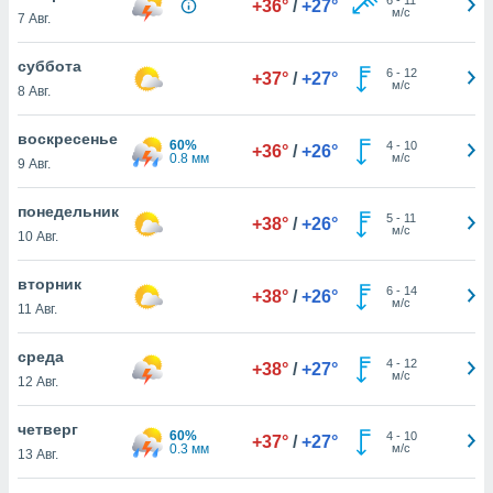
+36°
/
+27°
 и
м/с
7 Авг.
ть действия
я на веб-
суббота
же
6
-
12
+37°
/
+27°
м/с
пределенный
8 Авг.
обы
вам рекламу
воскресенье
60%
4
-
10
+36°
/
+26°
зированный
0.8 мм
м/с
9 Авг.
го основе.
айти
понедельник
ьную
5
-
11
+38°
/
+26°
м/с
10 Авг.
 в нашей
йлов cookie
ремя
вторник
6
-
14
+38°
/
+26°
гласие,
м/с
11 Авг.
опку
спользования
среда
 cookie
4
-
12
+38°
/
+27°
м/с
12 Авг.
нную в
и нашего
четверг
60%
4
-
10
+37°
/
+27°
0.3 мм
м/с
13 Авг.
ОГО ВЫ