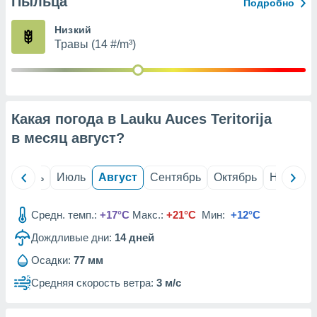
Пыльца
с помощью
Подробно
или
данных из
Низкий
чников,
Травы (14 #/m³)
и
вование
ие
х данных
Какая погода в Lauku Auces Teritorija
контента.
в месяц
август
?
ные
и
ция
й
Июнь
Июль
Август
Сентябрь
Октябрь
Ноябрь
м
я
Средн. темп.:
+17°C
Макс.:
+21°C
Мин:
+12°C
рованная
Дождливые дни:
14
дней
нтент,
е
Осадки:
77 мм
сти рекламы
Средняя скорость ветра:
3 м/с
ие сведения
и и