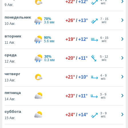
+22°
/
+12°
 и
м/с
9 Авг.
ть действия
я на веб-
понедельник
же
70%
7
-
15
+26°
/
+13°
3.6 мм
м/с
пределенный
10 Авг.
обы
вам рекламу
вторник
90%
6
-
15
+19°
/
+12°
зированный
5.6 мм
м/с
11 Авг.
го основе.
айти
среда
ьную
30%
5
-
12
+20°
/
+11°
0.3 мм
м/с
12 Авг.
 в нашей
йлов cookie
ремя
четверг
4
-
9
+21°
/
+10°
гласие,
м/с
13 Авг.
опку
спользования
пятница
 cookie
3
-
9
+23°
/
+11°
м/с
14 Авг.
нную в
и нашего
суббота
3
-
9
+24°
/
+14°
м/с
15 Авг.
ОГО ВЫ