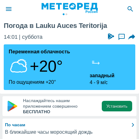
Погода в Lauku Auces Teritorija
ие о
циальности
14:01
суббота
...
oda.com
)
Переменная облачность
+20°
алами,
тировать
ество
западный
яемой
По ощущениям +20°
4
9 м/с
. Вы можете
ступ к этому
используя
Наслаждайтесь нашим
едующих
приложением совершенно
Установить
БЕСПЛАТНО
файлы
По часам
олучить
В ближайшие часы моросящий дождь
й доступ