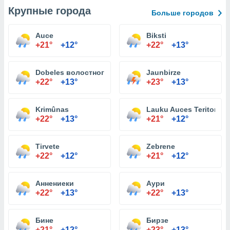
Крупные города
Больше городов
Auce
Biksti
+21°
+12°
+22°
+13°
Dobeles волостного
Jaunbirze
+22°
+13°
+23°
+13°
Krimûnas
Lauku Auces Teritorija
+22°
+13°
+21°
+12°
Tirvete
Zebrene
+22°
+12°
+21°
+12°
Аннениеки
Аури
+22°
+13°
+22°
+13°
Бине
Бирзе
+21°
+12°
+23°
+13°