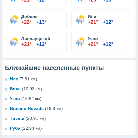
Добеле
Иле
+22°
+13°
+21°
+12°
Лиелауцской
Укри
+21°
+12°
+21°
+12°
Ближайшие населенные пункты
Иле
(7.81 км)
Бине
(10.93 км)
Укри
(15.92 км)
Brocinu Novads
(19.8 км)
Tirvete
(20.91 км)
Руба
(22.94 км)