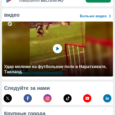
совершенно
БЕСПЛАТНО
 и
ть действия
я на веб-
видео
Больше видео
же
пределенный
обы
вам рекламу
зированный
го основе.
айти
ьную
 в нашей
йлов cookie
ремя
Удар молнии на футбольное поле в Наратхивате,
гласие,
Таиланд.
опку
спользования
 cookie
Следуйте за нами
нную в
и нашего
ОГО ВЫ
Крупные города