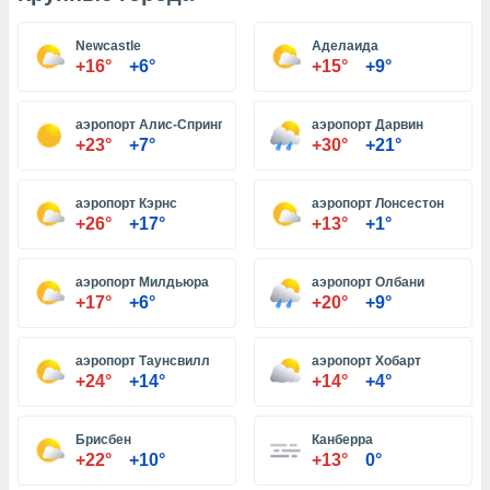
Newcastle
Аделаида
и,
+16°
+6°
+15°
+9°
 файлам
аэропорт Алис-Спрингс
аэропорт Дарвин
примете
+23°
+7°
+30°
+21°
айлов
се равно
должать
аэропорт Кэрнс
аэропорт Лонсестон
ся нашим
+26°
+17°
+13°
+1°
pogoda.com.
ае мы
м, что
аэропорт Милдьюра
аэропорт Олбани
овлены
+17°
+6°
+20°
+9°
айлы cookie,
обходимы
ения
аэропорт Таунсвилл
аэропорт Хобарт
 веб-сайту,
+24°
+14°
+14°
+4°
файлы cookie
пользоваться
Брисбен
Канберра
 действий
+22°
+10°
+13°
0°
рекламы или
рованного