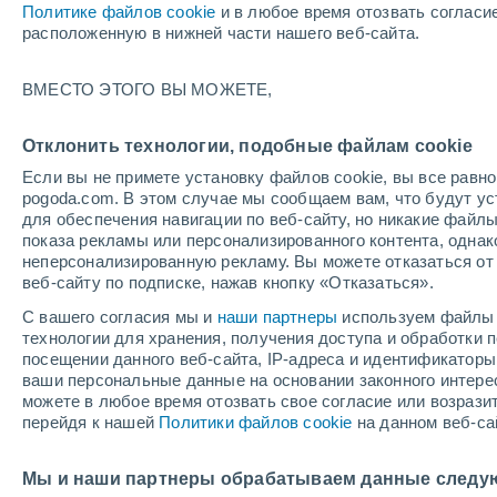
Политике файлов cookie
и в любое время отозвать согласи
+14°
расположенную в нижней части нашего веб-сайта.
ВМЕСТО ЭТОГО ВЫ МОЖЕТЕ,
Северны
По ощущениям +14°
6
-
12 м/с
Отклонить технологии, подобные файлам cookie
Если вы не примете установку файлов cookie, вы все рав
pogoda.com. В этом случае мы сообщаем вам, что будут у
Погода на 1 – 7 дней
Карта облачности
Дождево
для обеспечения навигации по веб-сайту, но никакие файлы
показа рекламы или персонализированного контента, одна
неперсонализированную рекламу. Вы можете отказаться от 
веб-сайту по подписке, нажав кнопку «Отказаться».
завтра
вторник
cегодня
С вашего согласия мы и
наши партнеры
используем файлы 
10 Авг.
11 Авг.
9 Авг.
технологии для хранения, получения доступа и обработки
посещении данного веб-сайта, IP-адреса и идентификатор
ваши персональные данные на основании законного интерес
можете в любое время отозвать свое согласие или возрази
90%
90%
перейдя к нашей
Политики файлов cookie
на данном веб-са
1 мм
2.9 мм
+19°
/
+11°
+21°
/
+10°
+
+20°
/
+10°
Мы и наши партнеры обрабатываем данные следу