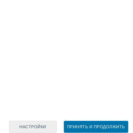
Лунный календарь
пн
вт
ср
чт
пт
сб
вс
9
10
11
12
13
14
15
16
17
18
19
20
21
22
НАСТРОЙКИ
ПРИНЯТЬ И ПРОДОЛЖИТЬ
60