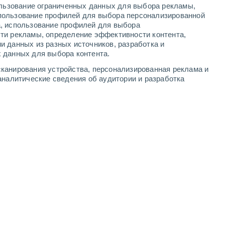
ользование ограниченных данных для выбора рекламы,
3
-
6
м/с
5
-
11
м/с
4
-
10
м/с
5
-
12
м/с
пользование профилей для выбора персонализированной
а, использование профилей для выбора
ти рекламы, определение эффективности контента,
ня
, 9 августа
и данных из разных источников, разработка и
 данных для выбора контента.
дь
Северный
0 Низкий
канирования устройства, персонализированная реклама и
5°
3
-
5 м/с
FPS:
нет
аналитические сведения об аудитории и разработка
дь
северо-западный
0 Низкий
4°
3
-
5 м/с
FPS:
нет
дь
Северный
0 Низкий
4°
3
-
5 м/с
FPS:
нет
дь
Северный
0 Низкий
4°
3
-
6 м/с
FPS:
нет
ачность
северо-западный
0 Низкий
4°
4
-
7 м/с
FPS:
нет