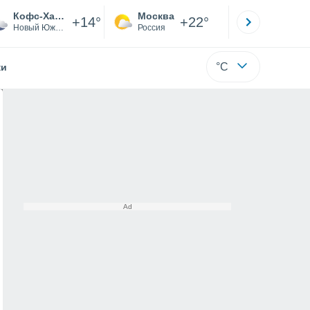
Кофс-Харбор
Москва
Санкт-
+14°
+22°
Новый Южный Уэльс
Россия
Са
°C
жи