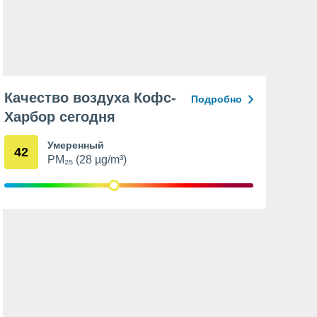
Качество воздуха Кофс-
Подробно
Харбор сегодня
Умеренный
42
PM₂₅ (28 µg/m³)