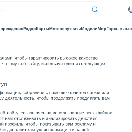
упреждения
Радар
Карты
Метеоспутники
Модели
Мир
Горные лы
алами, чтобы гарантировать высокое качество
к этому веб-сайту, используя один из следующих
с-Харбор
туп
формации, собранной с помощью файлов cookie или
р - NSW
шу деятельность, чтобы продолжать предлагать вам
...
еб-сайту, соглашаясь на использование всех файлов
яют нам отслеживать и анализировать действия
По часам
ый профиль, чтобы показывать вам рекламу и
В ближайшие часы облачно
найти дополнительную информацию в нашей