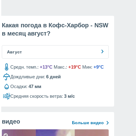
Какая погода в Кофс-Харбор - NSW
в месяц
август
?
Август
Средн. темп.:
+13°C
Макс.:
+19°C
Мин:
+9°C
Дождливые дни:
6
дней
Осадки:
47 мм
Средняя скорость ветра:
3 м/с
видео
Больше видео