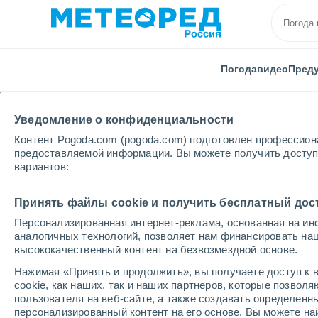
Погода
видео
Пред
Уведомление о конфиденциальности
Контент Pogoda.com (pogoda.com) подготовлен профессион
предоставляемой информации. Вы можете получить доступ 
вариантов:
Главная
Австралия
Новый Южный Уэльс
Коф
Принять файлы cookie и получить бесплатный дос
Персонализированная интернет-реклама, основанная на ин
Погода в Кофс-Харбо
аналогичных технологий, позволяет нам финансировать на
высококачественный контент на безвозмездной основе.
22:57
воскресенье
Нажимая «Принять и продолжить», вы получаете доступ к в
cookie, как наших, так и наших партнеров, которые позвол
пользователя на веб-сайте, а также создавать определенн
Облачно и ясно
персонализированный контент на его основе. Вы можете 