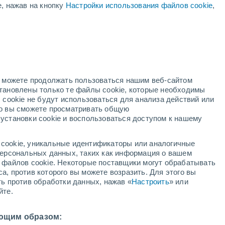
е, нажав на кнопку
Настройки использования файлов cookie
,
жёлтое предупреждение
Умеренное предупреждение о
ветер Кофс-Харбор сегодня
й
С порывами до 17m/s
Завтра утром
но можете продолжать пользоваться нашим веб-сайтом
становлены только те файлы cookie, которые необходимы
й радар
Метеоспутники
Модели
 cookie не будут использоваться для анализа действий или
ко вы сможете просматривать общую
установки cookie и воспользоваться доступом к нашему
среда
четверг
пятница
суббота
cookie, уникальные идентификаторы или аналогичные
12 Авг.
13 Авг.
14 Авг.
15 Авг.
 персональных данных, таких как информация о вашем
ы файлов cookie. Некоторые поставщики могут обрабатывать
а, против которого вы можете возразить. Для этого вы
ть против обработки данных, нажав «
Настроить
» или
80%
йте.
2.9 мм
19°
/
+8°
+20°
/
+8°
+20°
/
+12°
+19°
/
+13°
ющим образом: