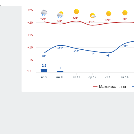
+25
+21°
+20°
+20°
+20°
+19°
+19°
+20
+15
+12°
+10
+11°
+10°
+8°
+8°
+8°
+5
2.9
1
°C
вс
9
пн
10
вт
11
ср
12
чт
13
пт
14
Максимальная