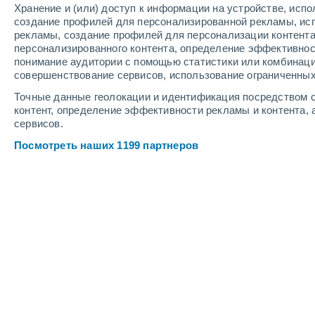
Хранение и (или) доступ к информации на устройстве, исп
9
-
17
м/с
4
-
8
м/с
7
-
13
м/с
создание профилей для персонализированной рекламы, ис
рекламы, создание профилей для персонализации контент
персонализированного контента, определение эффективнос
Погода в Кофс-Харбор - NSW cегод
понимание аудитории с помощью статистики или комбинаци
совершенствование сервисов, использование ограниченных
Небольшой дож
40%
+15°
Точные данные геолокации и идентификация посредством с
17:00
0.6 мм
Ощущаемая т.
+1
контент, определение эффективности рекламы и контента, 
сервисов.
Небольшой дож
50%
+14°
Посмотреть наших 1199 партнеров
18:00
0.4 мм
Ощущаемая т.
+1
Небольшой дож
60%
+14°
19:00
0.3 мм
Ощущаемая т.
+1
Небольшой дож
60%
+14°
20:00
0.5 мм
Ощущаемая т.
+1
Переменная обл
+14°
21:00
Ощущаемая т.
+1