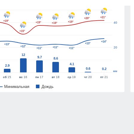
+21°
+20°
+19°
+19°
+19°
40
+19°
+15°
+14°
+13°
+13°
+12°
+11°
20
+11°
+11°
12
9.7
8.6
4.1
2.9
0.6
0.2
мм
сб
15
вс
16
пн
17
вт
18
ср
19
чт
20
пт
21
Минимальная
Дождь