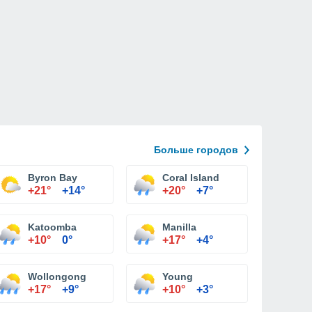
Больше городов
Byron Bay
Coral Island
+21°
+14°
+20°
+7°
Katoomba
Manilla
+10°
0°
+17°
+4°
Wollongong
Young
+17°
+9°
+10°
+3°