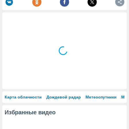
Карта облачности
Дождевой радар
Метеоспутники
Мо
Избранные видео