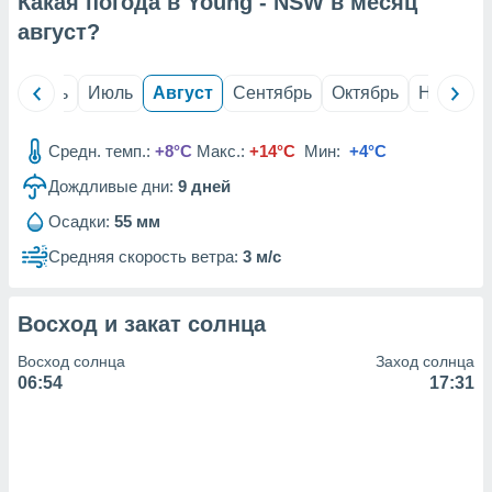
Какая погода в Young - NSW в месяц
с помощью
или
август
?
данных из
чников,
и
й
Июнь
Июль
Август
Сентябрь
Октябрь
Ноябрь
вование
ие
Средн. темп.:
+8°C
Макс.:
+14°C
Мин:
+4°C
х данных
Дождливые дни:
9
дней
контента.
Осадки:
55 мм
ные
и
Средняя скорость ветра:
3 м/с
ция
м
я
Восход и закат солнца
рованная
Восход солнца
Заход солнца
нтент,
06:54
17:31
е
сти рекламы
ие сведения
и и