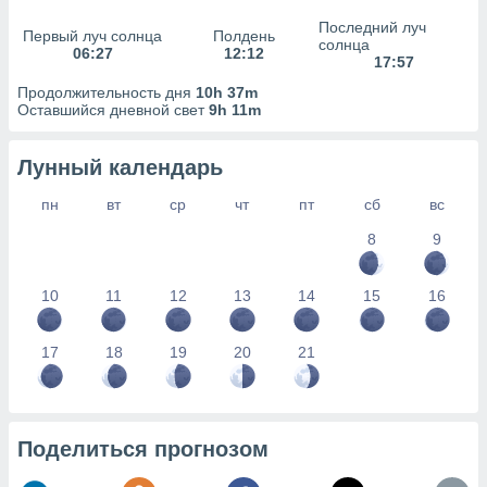
сервисов.
Последний луч
Первый луч солнца
Полдень
 наших 1199
солнца
06:27
12:12
неров
17:57
Продолжительность дня
10h 37m
Оставшийся дневной свет
9h 11m
Лунный календарь
пн
вт
ср
чт
пт
сб
вс
8
9
10
11
12
13
14
15
16
17
18
19
20
21
Поделиться прогнозом