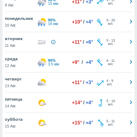
+11°
/
+3°
 и
15 мм
м/с
9 Авг.
ть действия
я на веб-
понедельник
же
90%
9
-
20
+10°
/
+4°
16 мм
м/с
пределенный
10 Авг.
обы
вам рекламу
вторник
5
-
13
+11°
/
+6°
зированный
м/с
11 Авг.
го основе.
айти
среда
ьную
90%
6
-
11
+9°
/
+4°
3.5 мм
м/с
12 Авг.
 в нашей
йлов cookie
ремя
четверг
4
-
9
+11°
/
+3°
гласие,
м/с
13 Авг.
опку
спользования
пятница
 cookie
5
-
10
+14°
/
+4°
м/с
14 Авг.
нную в
и нашего
суббота
5
-
11
+15°
/
+4°
м/с
15 Авг.
ОГО ВЫ