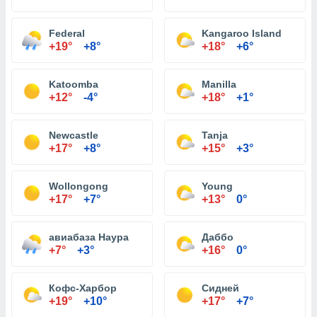
Federal
Kangaroo Island
+19°
+8°
+18°
+6°
Katoomba
Manilla
+12°
-4°
+18°
+1°
Newcastle
Tanja
+17°
+8°
+15°
+3°
Wollongong
Young
+17°
+7°
+13°
0°
авиабаза Наура
Даббо
+7°
+3°
+16°
0°
Кофс-Харбор
Сидней
+19°
+10°
+17°
+7°