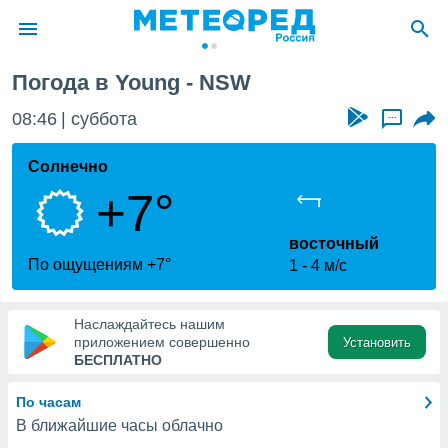
Погода в Young - NSW
ие о
циальности
08:46
суббота
...
oda.com
)
Солнечно
+7°
алами,
тировать
ество
восточный
яемой
По ощущениям +7°
1
4 м/с
. Вы можете
ступ к этому
используя
Наслаждайтесь нашим
едующих
приложением совершенно
Установить
БЕСПЛАТНО
файлы
По часам
олучить
В ближайшие часы облачно
й доступ