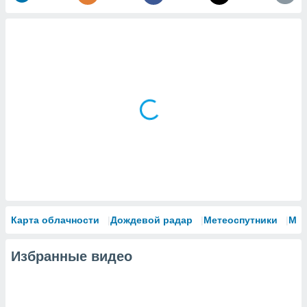
Карта облачности
Дождевой радар
Метеоспутники
Мо
Избранные видео