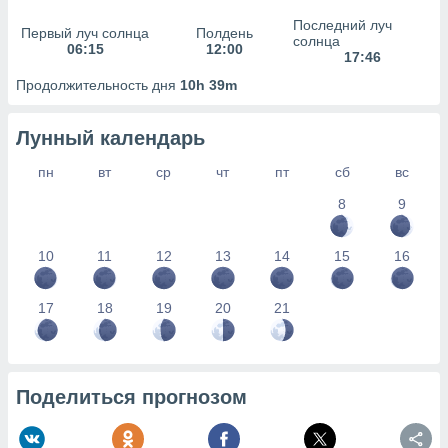
сервисов.
Последний луч
Первый луч солнца
Полдень
 наших 1199
солнца
06:15
12:00
неров
17:46
Продолжительность дня
10h 39m
Лунный календарь
пн
вт
ср
чт
пт
сб
вс
8
9
10
11
12
13
14
15
16
17
18
19
20
21
Поделиться прогнозом