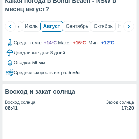
Какая погода в Bondi Beach - NSW в
с помощью
или
месяц
август
?
данных из
чников,
и
й
Июнь
Июль
Август
Сентябрь
Октябрь
Ноябрь
вование
ие
Средн. темп.:
+14°C
Макс.:
+16°C
Мин:
+12°C
х данных
Дождливые дни:
8
дней
контента.
Осадки:
59 мм
ные
и
Средняя скорость ветра:
5 м/с
ция
м
я
Восход и закат солнца
рованная
Восход солнца
Заход солнца
нтент,
06:41
17:20
е
сти рекламы
ие сведения
и и