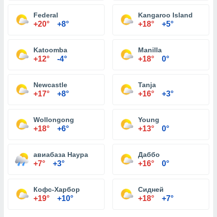
Federal
Kangaroo Island
+20°
+8°
+18°
+5°
Katoomba
Manilla
+12°
-4°
+18°
0°
Newcastle
Tanja
+17°
+8°
+16°
+3°
Wollongong
Young
+18°
+6°
+13°
0°
авиабаза Наура
Даббо
+7°
+3°
+16°
0°
Кофс-Харбор
Сидней
+19°
+10°
+18°
+7°