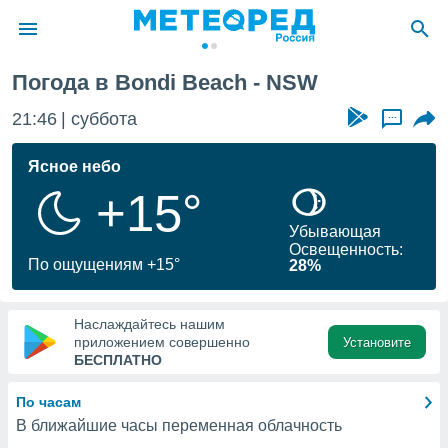
Погода в Bondi Beach - NSW
ие о
циальности
21:46
суббота
...
oda.com
)
Ясное небо
+15°
алами,
тировать
Убывающая
ество
Освещенность:
яемой
По ощущениям +15°
28%
. Вы можете
ступ к этому
используя
Наслаждайтесь нашим
едующих
приложением совершенно
Установите
БЕСПЛАТНО
файлы
По часам
олучить
В ближайшие часы переменная облачность
й доступ