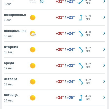
+31°
/
+23°
 и
м/с
8 Авг.
ть действия
я на веб-
воскресенье
же
5
-
9
+31°
/
+23°
м/с
пределенный
9 Авг.
обы
вам рекламу
понедельник
4
-
8
+30°
/
+24°
зированный
м/с
10 Авг.
го основе.
айти
вторник
ьную
3
-
7
+30°
/
+24°
м/с
11 Авг.
 в нашей
йлов cookie
ремя
среда
3
-
7
+31°
/
+23°
гласие,
м/с
12 Авг.
опку
спользования
четверг
 cookie
3
-
7
+32°
/
+24°
м/с
13 Авг.
нную в
и нашего
пятница
4
-
9
+34°
/
+25°
м/с
14 Авг.
ОГО ВЫ