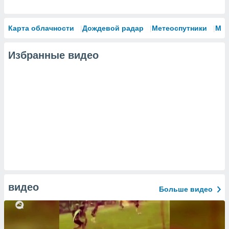
Карта облачности
Дождевой радар
Метеоспутники
Мо
Избранные видео
видео
Больше видео