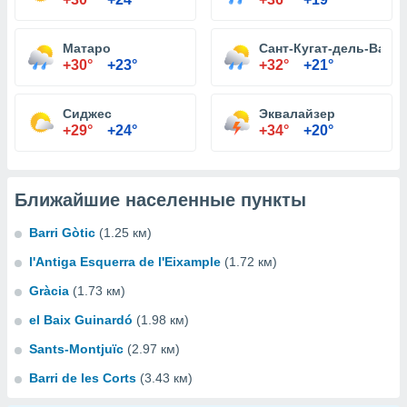
Матаро
Сант-Кугат-дель-Валь
+30°
+23°
+32°
+21°
Сиджес
Эквалайзер
+29°
+24°
+34°
+20°
Ближайшие населенные пункты
Barri Gòtic
(1.25 км)
l'Antiga Esquerra de l'Eixample
(1.72 км)
Gràcia
(1.73 км)
el Baix Guinardó
(1.98 км)
Sants-Montjuïc
(2.97 км)
Barri de les Corts
(3.43 км)