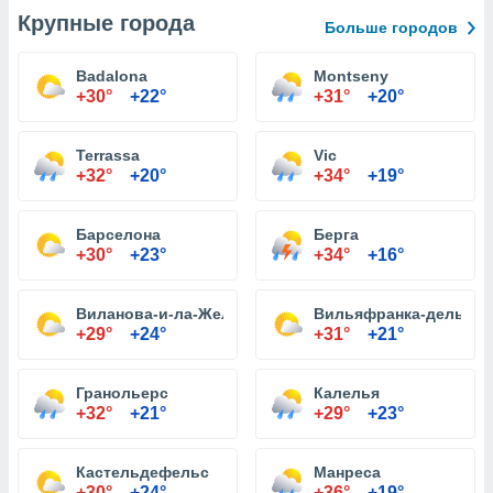
Крупные города
Больше городов
Badalona
Montseny
+30°
+22°
+31°
+20°
Terrassa
Vic
+32°
+20°
+34°
+19°
Барселона
Берга
+30°
+23°
+34°
+16°
Виланова-и-ла-Желтру
Вильяфранка-дель-Пе
+29°
+24°
+31°
+21°
Гранольерс
Калелья
+32°
+21°
+29°
+23°
Кастельдефельс
Манреса
+30°
+24°
+36°
+19°