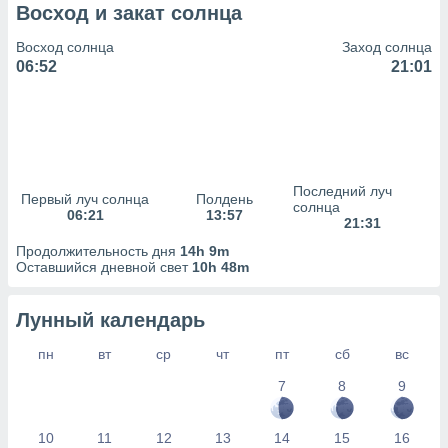
сервисов.
Восход и закат солнца
 наших 1199
Восход солнца
Заход солнца
неров
06:52
21:01
Последний луч
Первый луч солнца
Полдень
солнца
06:21
13:57
21:31
Продолжительность дня
14h 9m
Оставшийся дневной свет
10h 48m
Лунный календарь
пн
вт
ср
чт
пт
сб
вс
7
8
9
10
11
12
13
14
15
16