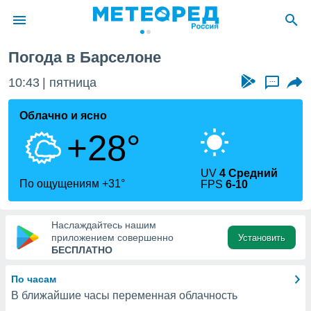
Барселона
Погода в Барселоне
ие о
циальности
10:43
пятница
...
oda.com
)
Облачно и ясно
+28°
алами,
тировать
ество
UV
4 Средний
яемой
По ощущениям +31°
FPS
6-10
. Вы можете
ступ к этому
используя
Наслаждайтесь нашим
едующих
приложением совершенно
Установить
БЕСПЛАТНО
файлы
По часам
олучить
В ближайшие часы переменная облачность
й доступ