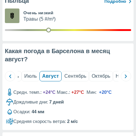
Пыльца
с помощью
Подробно
или
данных из
Очень низкий
чников,
Травы (5 #/m³)
и
вование
ие
х данных
Какая погода в Барселона в месяц
контента.
август
?
ные
и
ция
й
Июнь
Июль
Август
Сентябрь
Октябрь
Ноябрь
м
я
Средн. темп.:
+24°C
Макс.:
+27°C
Мин:
+20°C
рованная
Дождливые дни:
7
дней
нтент,
е
Осадки:
44 мм
сти рекламы
Средняя скорость ветра:
2 м/с
ие сведения
и и