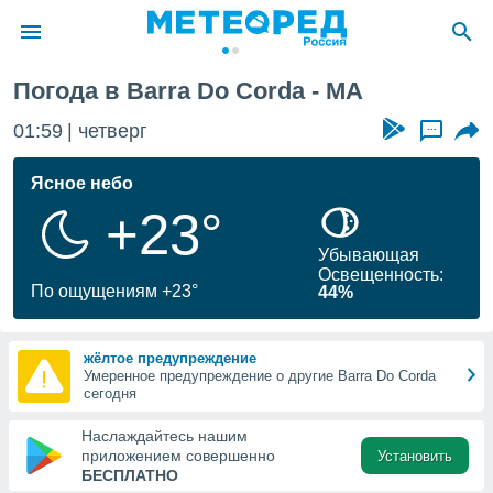
Погода в Barra Do Corda - MA
ие о
циальности
01:59
четверг
...
oda.com
)
Ясное небо
+23°
алами,
тировать
Убывающая
ество
Освещенность:
яемой
По ощущениям +23°
44%
. Вы можете
ступ к этому
используя
жёлтое предупреждение
едующих
Умеренное предупреждение о другие Barra Do Corda
сегодня
файлы
Наслаждайтесь нашим
олучить
приложением совершенно
Установить
й доступ
БЕСПЛАТНО