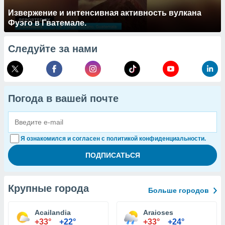
Извержение и интенсивная активность вулкана
Фуэго в Гватемале.
Следуйте за нами
Погода в вашей почте
Я ознакомился и согласен с политикой конфиденциальности.
Крупные города
Больше городов
Acailandia
Araioses
+33°
+22°
+33°
+24°