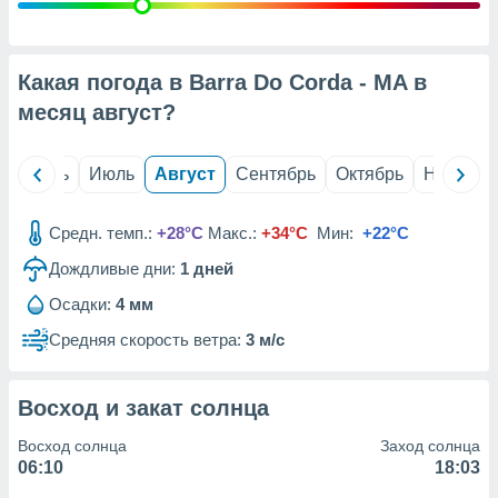
с помощью
или
данных из
чников,
Какая погода в Barra Do Corda - MA в
и
вование
месяц
август
?
ие
х данных
й
Июнь
Июль
Август
Сентябрь
Октябрь
Ноябрь
контента.
ные
Средн. темп.:
+28°C
Макс.:
+34°C
Мин:
+22°C
и
Дождливые дни:
1
дней
ция
м
Осадки:
4 мм
я
Средняя скорость ветра:
3 м/с
рованная
нтент,
е
Восход и закат солнца
сти рекламы
Восход солнца
Заход солнца
ие сведения
06:10
18:03
и и