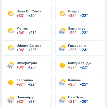
Barra Do Corda
Grajau
+33°
+20°
+35°
+22°
Morros
Santa Ines
+34°
+21°
+33°
+23°
Urbano Сантос
Гимарайнс
+36°
+23°
+29°
+24°
Императрис
Канту-Гранди
+34°
+23°
+37°
+22°
Каролина
Кашиас
+37°
+22°
+35°
+21°
Пиньейру
Сан-Луис
+32°
+23°
+31°
+26°