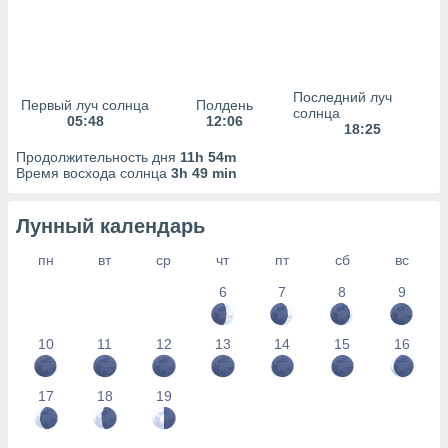
сервисов.
 наших 1199
неров
Последний луч
Первый луч солнца
Полдень
солнца
05:48
12:06
18:25
Продолжительность дня
11h 54m
Время восхода солнца
3h 49 min
Лунный календарь
пн
вт
ср
чт
пт
сб
вс
6
7
8
9
10
11
12
13
14
15
16
17
18
19