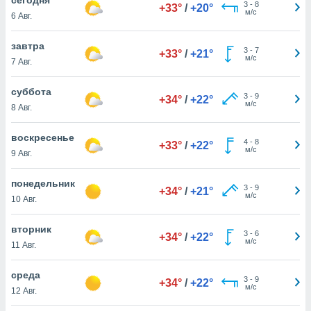
 и
3
-
8
+33°
/
+20°
м/с
6 Авг.
ть действия
я на веб-
же
завтра
3
-
7
+33°
/
+21°
пределенный
м/с
7 Авг.
обы
вам рекламу
суббота
3
-
9
зированный
+34°
/
+22°
м/с
8 Авг.
го основе.
айти
ьную
воскресенье
4
-
8
+33°
/
+22°
 в нашей
м/с
9 Авг.
йлов cookie
ремя
понедельник
3
-
9
гласие,
+34°
/
+21°
м/с
10 Авг.
опку
спользования
вторник
 cookie
3
-
6
+34°
/
+22°
м/с
нную в
11 Авг.
и нашего
среда
3
-
9
+34°
/
+22°
м/с
12 Авг.
ОГО ВЫ