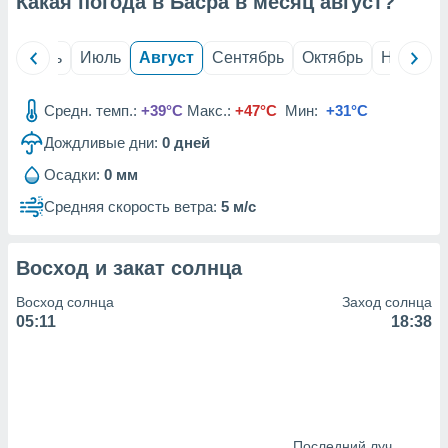
Какая погода в Басра в месяц
август
?
с помощью
или
данных из
й
Июнь
Июль
Август
Сентябрь
Октябрь
Ноябрь
чников,
и
вование
Средн. темп.:
+39°C
Макс.:
+47°C
Мин:
+31°C
ие
Дождливые дни:
0
дней
х данных
контента.
Осадки:
0 мм
ные
Средняя скорость ветра:
5 м/с
и
ция
м
Восход и закат солнца
я
Восход солнца
Заход солнца
рованная
05:11
18:38
нтент,
е
сти рекламы
ие сведения
и и
Последний луч