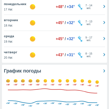
днако вы
понедельник
7
-
14
+48°
/
+34°
сматривать
м/с
17 Авг.
изированную
вторник
7
-
13
 можете
+45°
/
+32°
м/с
18 Авг.
от установки
ться
среда
9
-
17
+45°
/
+32°
нашему веб-
м/с
19 Авг.
дписке,
у
четверг
8
-
15
».
+43°
/
+31°
м/с
20 Авг.
гласия мы и
ры
График погоды
 файлы
кальные
торы или
 технологии
+49°
+49°
+49°
+49°
+50°
+51°
+50°
+50°
+49°
+49°
+48°
+45°
+45°
я,
оступа и
ерсональных
их как
+34°
+34°
+34°
+34°
+34°
+34°
+34°
+33°
+33°
+32°
+32°
+32°
+31°
 о вашем