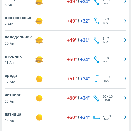
+49°
/
+34°
 и
м/с
8 Авг.
ть действия
я на веб-
воскресенье
же
5
-
9
+49°
/
+32°
м/с
пределенный
9 Авг.
обы
вам рекламу
понедельник
3
-
7
+49°
/
+31°
зированный
м/с
10 Авг.
го основе.
айти
вторник
ьную
5
-
9
+50°
/
+34°
м/с
11 Авг.
 в нашей
йлов cookie
ремя
среда
5
-
11
+51°
/
+34°
гласие,
м/с
12 Авг.
опку
спользования
четверг
 cookie
10
-
18
+50°
/
+34°
м/с
13 Авг.
нную в
и нашего
пятница
7
-
14
+50°
/
+34°
м/с
14 Авг.
ОГО ВЫ