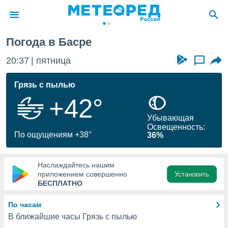
Погода в Басре
ие о
циальности
20:37
пятница
...
oda.com
)
Грязь с пылью
+42°
алами,
тировать
Убывающая
ество
Освещенность:
яемой
По ощущениям +38°
36%
. Вы можете
ступ к этому
используя
Наслаждайтесь нашим
едующих
приложением совершенно
Установить
БЕСПЛАТНО
файлы
По часам
олучить
В ближайшие часы Грязь с пылью
й доступ