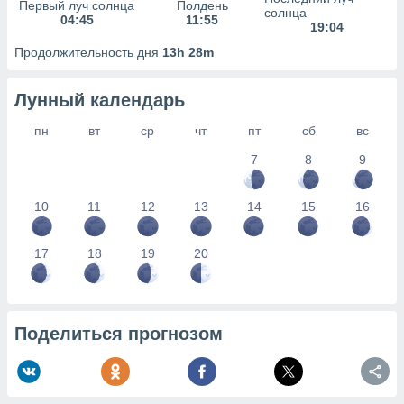
сервисов.
Первый луч солнца
Полдень
солнца
04:45
11:55
19:04
 наших 1199
неров
Продолжительность дня
13h 28m
Лунный календарь
пн
вт
ср
чт
пт
сб
вс
7
8
9
10
11
12
13
14
15
16
17
18
19
20
Поделиться прогнозом