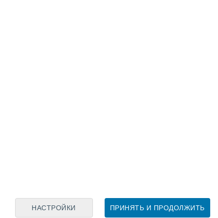
Лунный календарь
пн
вт
ср
чт
пт
сб
вс
6
7
8
9
10
11
12
13
14
15
16
17
18
19
НАСТРОЙКИ
ПРИНЯТЬ И ПРОДОЛЖИТЬ