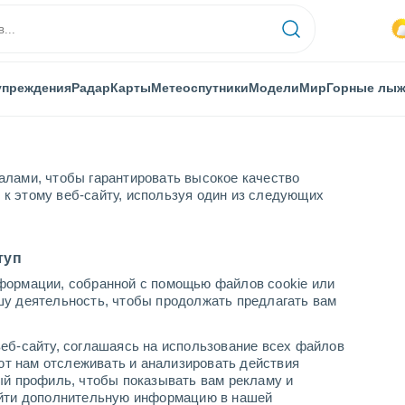
упреждения
Радар
Карты
Метеоспутники
Модели
Мир
Горные лы
алами, чтобы гарантировать высокое качество
к этому веб-сайту, используя один из следующих
туп
формации, собранной с помощью файлов cookie или
шу деятельность, чтобы продолжать предлагать вам
...
еб-сайту, соглашаясь на использование всех файлов
яют нам отслеживать и анализировать действия
По часам
ый профиль, чтобы показывать вам рекламу и
В ближайшие часы переменная
найти дополнительную информацию в нашей
облачность