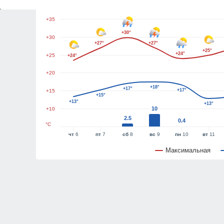
+40
+35
+30°
+30
+27°
+27°
+25°
+24°
+25
+24°
+20
+18°
+17°
+17°
+15
+15°
+13°
+13°
10
+10
2.5
0.4
°C
чт
6
пт
7
сб
8
вс
9
пн
10
вт
11
Максимальная