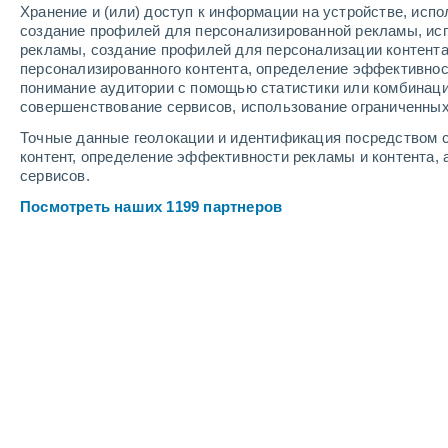
Хранение и (или) доступ к информации на устройстве, исп
4
-
9
м/с
6
-
12
м/с
3
3
-
7
м/с
создание профилей для персонализированной рекламы, ис
рекламы, создание профилей для персонализации контент
персонализированного контента, определение эффективнос
Погода в Баженово cегодня
, 6 авгу
понимание аудитории с помощью статистики или комбинаци
совершенствование сервисов, использование ограниченных
Облачно и ясно
+23°
15:00
Точные данные геолокации и идентификация посредством с
Ощущаемая т.
+25
контент, определение эффективности рекламы и контента, 
сервисов.
Облачно и ясно
+23°
16:00
Посмотреть наших 1199 партнеров
Ощущаемая т.
+25
Облачно и ясно
+23°
17:00
Ощущаемая т.
+25
Облачно и ясно
+23°
18:00
Ощущаемая т.
+25
Облачно и ясно
+22°
19:00
Ощущаемая т.
+25