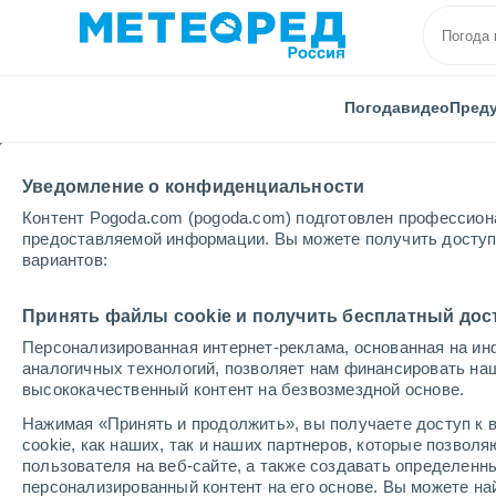
Погода
видео
Пред
Уведомление о конфиденциальности
Контент Pogoda.com (pogoda.com) подготовлен профессион
предоставляемой информации. Вы можете получить доступ 
вариантов:
Главная
Республика Башкортостана
Баженово
Принять файлы cookie и получить бесплатный дос
Персонализированная интернет-реклама, основанная на ин
Погода в Баженово
аналогичных технологий, позволяет нам финансировать на
высококачественный контент на безвозмездной основе.
15:13
четверг
Нажимая «Принять и продолжить», вы получаете доступ к в
cookie, как наших, так и наших партнеров, которые позвол
пользователя на веб-сайте, а также создавать определенн
Облачно и ясно
персонализированный контент на его основе. Вы можете 