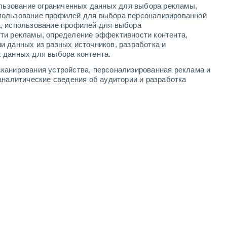
ользование ограниченных данных для выбора рекламы,
-
9
м/с
5
-
10
м/с
2
-
6
м/с
3
-
8
м/с
пользование профилей для выбора персонализированной
а, использование профилей для выбора
ти рекламы, определение эффективности контента,
ста
и данных из разных источников, разработка и
 данных для выбора контента.
северо-западный
4 Средний
канирования устройства, персонализированная реклама и
°
3
-
7 м/с
FPS:
6-10
аналитические сведения об аудитории и разработка
северо-западный
3 Средний
°
3
-
7 м/с
FPS:
6-10
северо-западный
2 Низкий
°
3
-
7 м/с
FPS:
нет
северо-западный
1 Низкий
°
3
-
6 м/с
FPS:
нет
северо-западный
1 Низкий
°
2
-
5 м/с
FPS:
нет