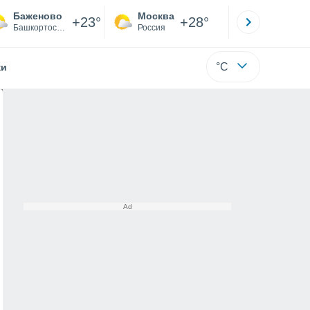
Баженово
Москва
Санкт-
+23°
+28°
Башкортостан
Россия
Са
°C
жи