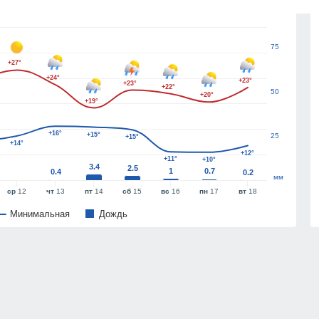
100
75
+27°
+24°
+23°
+23°
+22°
50
+20°
+19°
+16°
+15°
25
+15°
+14°
+12°
+11°
+10°
3.4
2.5
1
0.7
0.4
0.2
мм
ср
12
чт
13
пт
14
сб
15
вс
16
пн
17
вт
18
Минимальная
Дождь