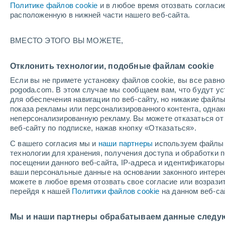
Политике файлов cookie
и в любое время отозвать согласи
+23°
расположенную в нижней части нашего веб-сайта.
северо-
ВМЕСТО ЭТОГО ВЫ МОЖЕТЕ,
западны
По ощущениям +25°
3
-
7 м/с
Отклонить технологии, подобные файлам cookie
Если вы не примете установку файлов cookie, вы все рав
pogoda.com. В этом случае мы сообщаем вам, что будут у
Погода на 1 – 7 дней
Карта облачности
Дождево
для обеспечения навигации по веб-сайту, но никакие файлы
показа рекламы или персонализированного контента, одна
неперсонализированную рекламу. Вы можете отказаться от 
веб-сайту по подписке, нажав кнопку «Отказаться».
завтра
суббота
вос
cегодня
С вашего согласия мы и
наши партнеры
используем файлы 
7 Авг.
8 Авг.
6 Авг.
технологии для хранения, получения доступа и обработки
посещении данного веб-сайта, IP-адреса и идентификатор
ваши персональные данные на основании законного интерес
можете в любое время отозвать свое согласие или возрази
70%
перейдя к нашей
Политики файлов cookie
на данном веб-са
2.5 мм
+27°
/
+15°
+30°
/
+17°
+2
+24°
/
+13°
Мы и наши партнеры обрабатываем данные следу