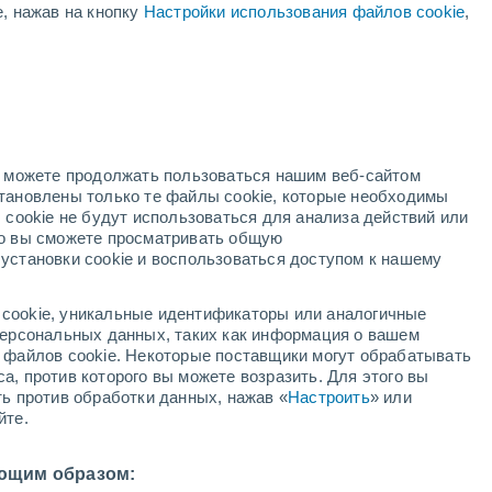
е, нажав на кнопку
Настройки использования файлов cookie
,
й
но можете продолжать пользоваться нашим веб-сайтом
становлены только те файлы cookie, которые необходимы
й радар
Метеоспутники
Модели
 cookie не будут использоваться для анализа действий или
ко вы сможете просматривать общую
установки cookie и воспользоваться доступом к нашему
кресенье
понедельник
вторник
среда
cookie, уникальные идентификаторы или аналогичные
9 Авг.
10 Авг.
11 Авг.
12 Авг.
 персональных данных, таких как информация о вашем
ы файлов cookie. Некоторые поставщики могут обрабатывать
а, против которого вы можете возразить. Для этого вы
ть против обработки данных, нажав «
Настроить
» или
90%
50%
йте.
10 мм
0.4 мм
7°
/
+18°
+24°
/
+17°
+25°
/
+13°
+27°
/
+14°
ющим образом: