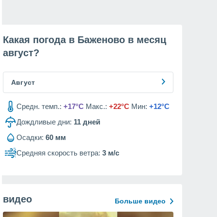
Какая погода в Баженово в месяц
август
?
Август
Средн. темп.:
+17°C
Макс.:
+22°C
Мин:
+12°C
Дождливые дни:
11
дней
Осадки:
60 мм
Средняя скорость ветра:
3 м/с
видео
Больше видео