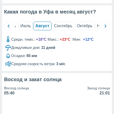
с помощью
или
данных из
Какая погода в Уфа в месяц
август
?
чников,
и
вование
й
Июнь
Июль
Август
Сентябрь
Октябрь
Ноябрь
ие
х данных
Средн. темп.:
+18°C
Макс.:
+23°C
Мин:
+12°C
контента.
Дождливые дни:
11
дней
ные
Осадки:
65 мм
и
ция
Средняя скорость ветра:
3 м/с
м
я
Восход и закат солнца
рованная
нтент,
Восход солнца
Заход солнца
е
05:40
21:01
сти рекламы
ие сведения
и и