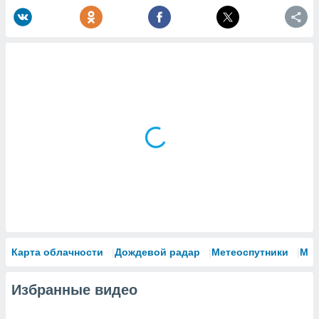
Карта облачности
Дождевой радар
Метеоспутники
Мо
Избранные видео