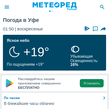
Погода в Уфе
ие о
циальности
01:50
воскресенье
...
oda.com
)
Ясное небо
+19°
алами,
тировать
Убывающая
ество
Освещенность:
яемой
По ощущениям +19°
16%
. Вы можете
ступ к этому
используя
Наслаждайтесь нашим
едующих
приложением совершенно
Установить
БЕСПЛАТНО
файлы
По часам
олучить
В ближайшие часы облачно
й доступ