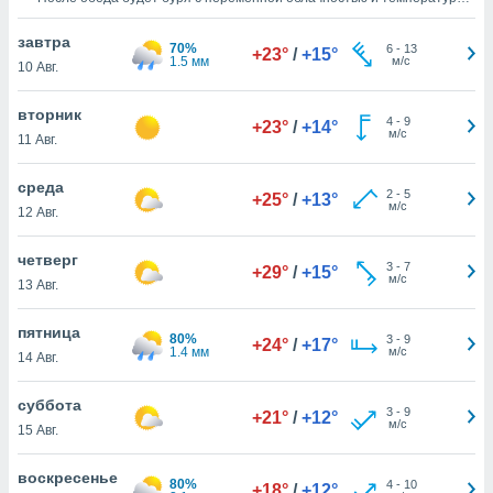
 и
около
+23°C
. Ночью ожидается облачно и ясно,температура воздуха
ть действия
около
+20°C
. В течение дня юго-восточный ветер со средней
завтра
70%
я на веб-
6
-
13
скоростью
3 м/с
.
+23°
/
+15°
1.5 мм
м/с
10 Авг.
же
пределенный
обы
вторник
4
-
9
+23°
/
+14°
вам рекламу
м/с
11 Авг.
зированный
го основе.
среда
2
-
5
айти
+25°
/
+13°
м/с
12 Авг.
ьную
 в нашей
йлов cookie
четверг
3
-
7
+29°
/
+15°
ремя
м/с
13 Авг.
гласие,
опку
пятница
80%
3
-
9
спользования
+24°
/
+17°
1.4 мм
м/с
14 Авг.
 cookie
нную в
суббота
и нашего
3
-
9
+21°
/
+12°
м/с
15 Авг.
ОГО ВЫ
воскресенье
80%
4
-
10
+18°
/
+12°