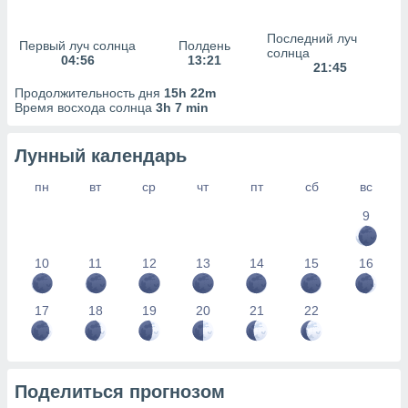
сервисов.
 наших 1199
Последний луч
Первый луч солнца
Полдень
неров
солнца
04:56
13:21
21:45
Продолжительность дня
15h 22m
Время восхода солнца
3h 7 min
Лунный календарь
пн
вт
ср
чт
пт
сб
вс
9
10
11
12
13
14
15
16
17
18
19
20
21
22
Поделиться прогнозом