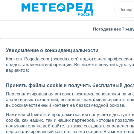
Погода
видео
Пред
Уведомление о конфиденциальности
Контент Pogoda.com (pogoda.com) подготовлен профессион
предоставляемой информации. Вы можете получить доступ 
вариантов:
Главная
Великобритания
Северная Ирландия
Принять файлы cookie и получить бесплатный дос
Персонализированная интернет-реклама, основанная на ин
Погода в Белфасте
аналогичных технологий, позволяет нам финансировать на
высококачественный контент на безвозмездной основе.
19:15
суббота
Нажимая «Принять и продолжить», вы получаете доступ к в
cookie, как наших, так и наших партнеров, которые позвол
пользователя на веб-сайте, а также создавать определенн
Пасмурно
персонализированный контент на его основе. Вы можете 