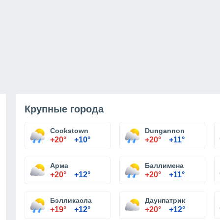
Крупные города
Cookstown
Dungannon
+20°
+10°
+20°
+11°
Арма
Баллимена
+20°
+12°
+20°
+11°
Бэлликасла
Даунпатрик
+19°
+12°
+20°
+12°