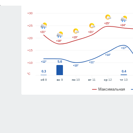
+35
+30
+25°
+24°
+25
+21°
+21°
+19°
+20
+18°
+17°
+15
+14°
5.6
+12°
+11°
+10
+10°
0.3
0.4
°C
сб
8
вс
9
пн
10
вт
11
ср
12
чт
13
Максимальная