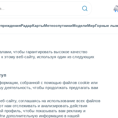
упреждения
Радар
Карты
Метеоспутники
Модели
Мир
Горные лы
алами, чтобы гарантировать высокое качество
к этому веб-сайту, используя один из следующих
Белфаст
туп
формации, собранной с помощью файлов cookie или
шу деятельность, чтобы продолжать предлагать вам
...
еб-сайту, соглашаясь на использование всех файлов
яют нам отслеживать и анализировать действия
По часам
ый профиль, чтобы показывать вам рекламу и
В ближайшие часы моросящий
найти дополнительную информацию в нашей
дождь