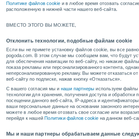
Политике файлов cookie
и в любое время отозвать согласи
+20°
расположенную в нижней части нашего веб-сайта.
ВМЕСТО ЭТОГО ВЫ МОЖЕТЕ,
западны
По ощущениям +20°
4
-
11 м/с
Отклонить технологии, подобные файлам cookie
Если вы не примете установку файлов cookie, вы все рав
pogoda.com. В этом случае мы сообщаем вам, что будут у
Погода на 1 – 7 дней
Карта дождей
Дождевой р
для обеспечения навигации по веб-сайту, но никакие файлы
показа рекламы или персонализированного контента, одна
неперсонализированную рекламу. Вы можете отказаться от 
веб-сайту по подписке, нажав кнопку «Отказаться».
завтра
понедельник
cегодня
С вашего согласия мы и
наши партнеры
используем файлы 
9 Авг.
10 Авг.
8 Авг.
технологии для хранения, получения доступа и обработки
посещении данного веб-сайта, IP-адреса и идентификатор
ваши персональные данные на основании законного интерес
можете в любое время отозвать свое согласие или возрази
80%
60%
перейдя к нашей
Политики файлов cookie
на данном веб-са
5.6 мм
0.3 мм
+18°
/
+12°
+19°
/
+10°
+
+21°
/
+12°
Мы и наши партнеры обрабатываем данные следу