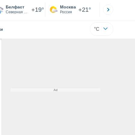
Белфаст
Москва
Санкт-
+19°
+21°
Северная Ирландия
Россия
Са
°C
жи