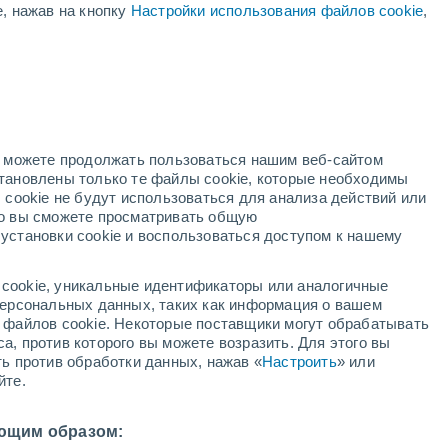
е, нажав на кнопку
Настройки использования файлов cookie
,
й
но можете продолжать пользоваться нашим веб-сайтом
становлены только те файлы cookie, которые необходимы
адар
Метеоспутники
Модели
 cookie не будут использоваться для анализа действий или
ко вы сможете просматривать общую
установки cookie и воспользоваться доступом к нашему
вторник
среда
четверг
пятница
cookie, уникальные идентификаторы или аналогичные
11 Авг.
12 Авг.
13 Авг.
14 Авг.
 персональных данных, таких как информация о вашем
ы файлов cookie. Некоторые поставщики могут обрабатывать
а, против которого вы можете возразить. Для этого вы
ть против обработки данных, нажав «
Настроить
» или
80%
70%
йте.
0.4 мм
4.6 мм
21°
/
+11°
+25°
/
+14°
+24°
/
+17°
+23°
/
+12°
ющим образом: