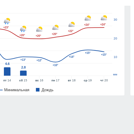
40
30
+24°
+24°
+23°
+22°
+20°
+20°
+20°
20
+15°
+15°
+14°
10
+13°
+12°
4.6
+10°
2.8
мм
пт
14
сб
15
вс
16
пн
17
вт
18
ср
19
чт
20
Минимальная
Дождь