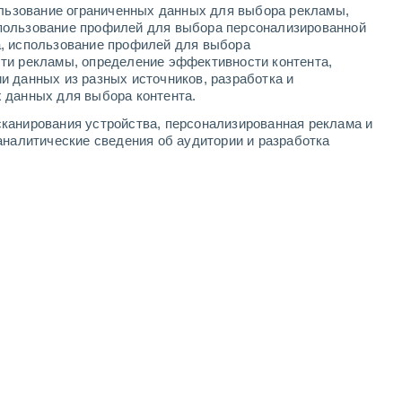
ользование ограниченных данных для выбора рекламы,
5
-
11
м/с
4
-
10
м/с
4
-
11
м/с
3
-
7
м/с
пользование профилей для выбора персонализированной
а, использование профилей для выбора
ти рекламы, определение эффективности контента,
ста
и данных из разных источников, разработка и
 данных для выбора контента.
юго-западный
1 Низкий
канирования устройства, персонализированная реклама и
21°
6
-
13 м/с
FPS:
нет
аналитические сведения об аудитории и разработка
юго-западный
0 Низкий
20°
5
-
13 м/с
FPS:
нет
западный
0 Низкий
20°
4
-
11 м/с
FPS:
нет
ждь
юго-западный
0 Низкий
19°
3
-
9 м/с
FPS:
нет
юго-западный
0 Низкий
18°
3
-
7 м/с
FPS:
нет