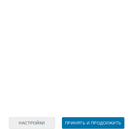
Лунный календарь
пн
вт
ср
чт
пт
сб
вс
8
9
10
11
12
13
14
15
16
17
18
19
20
21
НАСТРОЙКИ
ПРИНЯТЬ И ПРОДОЛЖИТЬ