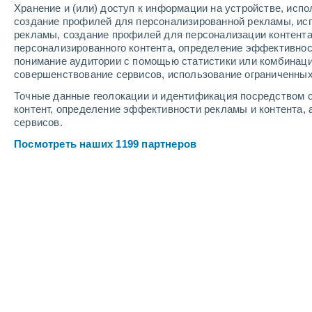
Хранение и (или) доступ к информации на устройстве, исп
4
-
9
м/с
3
-
7
м/с
6
-
14
м/с
создание профилей для персонализированной рекламы, ис
рекламы, создание профилей для персонализации контент
персонализированного контента, определение эффективнос
Погода в Белфасте cегодня
, 8 авгу
понимание аудитории с помощью статистики или комбинаци
совершенствование сервисов, использование ограниченных
Пасмурно
+21°
17:00
Точные данные геолокации и идентификация посредством с
Ощущаемая т.
+
контент, определение эффективности рекламы и контента, 
сервисов.
Пасмурно
+20°
18:00
Посмотреть наших 1199 партнеров
Ощущаемая т.
+
Пасмурно
+20°
19:00
Ощущаемая т.
+
Небольшой до
30%
+19°
20:00
0.3 мм
Ощущаемая т.
+
Пасмурно
+18°
21:00
Ощущаемая т.
+