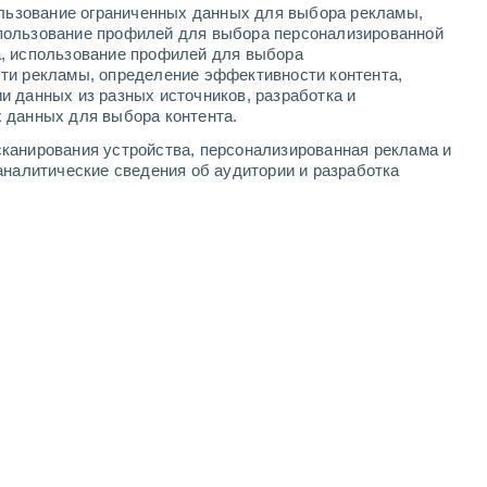
ользование ограниченных данных для выбора рекламы,
-
14
м/с
6
-
14
м/с
7
-
14
м/с
7
-
14
м/с
пользование профилей для выбора персонализированной
а, использование профилей для выбора
ти рекламы, определение эффективности контента,
ня
, 6 августа
и данных из разных источников, разработка и
 данных для выбора контента.
дождь
западный
2 Низкий
канирования устройства, персонализированная реклама и
.
+22°
7
-
14 м/с
FPS:
нет
аналитические сведения об аудитории и разработка
дождь
западный
1 Низкий
.
+21°
6
-
13 м/с
FPS:
нет
дождь
западный
0 Низкий
.
+22°
5
-
12 м/с
FPS:
нет
западный
0 Низкий
.
+21°
5
-
11 м/с
FPS:
нет
западный
0 Низкий
.
+21°
5
-
10 м/с
FPS:
нет