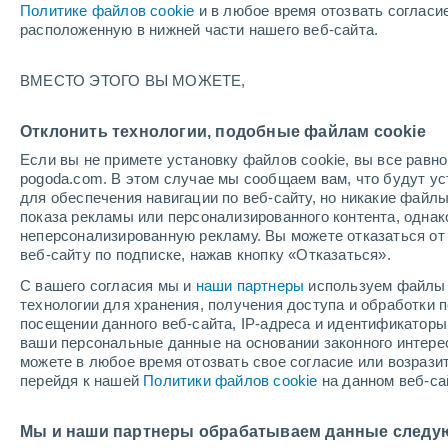
Политике файлов cookie
и в любое время отозвать согласи
+21°
расположенную в нижней части нашего веб-сайта.
Убывающ
ВМЕСТО ЭТОГО ВЫ МОЖЕТЕ,
Освещенн
По ощущениям +21°
48%
Отклонить технологии, подобные файлам cookie
Если вы не примете установку файлов cookie, вы все рав
pogoda.com. В этом случае мы сообщаем вам, что будут у
Погода на 1 – 7 дней
Карта дождей
Дождевой р
для обеспечения навигации по веб-сайту, но никакие файлы
показа рекламы или персонализированного контента, одна
неперсонализированную рекламу. Вы можете отказаться от 
веб-сайту по подписке, нажав кнопку «Отказаться».
завтра
суббота
вос
cегодня
С вашего согласия мы и
наши партнеры
используем файлы 
7 Авг.
8 Авг.
6 Авг.
технологии для хранения, получения доступа и обработки
посещении данного веб-сайта, IP-адреса и идентификатор
ваши персональные данные на основании законного интерес
можете в любое время отозвать свое согласие или возрази
90%
90%
90%
перейдя к нашей
Политики файлов cookie
на данном веб-са
3 мм
3.6 мм
3.1 мм
+26°
/
+21°
+26°
/
+21°
+2
+25°
/
+21°
Мы и наши партнеры обрабатываем данные следу