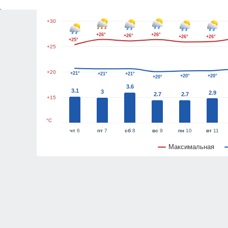
+30
+26°
+26°
+26°
+26°
+26°
+25°
+25
+20
+21°
+21°
+21°
+20°
+20°
+20°
3.6
3.1
3
2.9
2.7
2.7
+15
°C
чт
6
пт
7
сб
8
вс
9
пн
10
вт
11
Максимальная