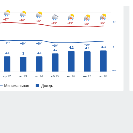
+27°
+26°
+26°
10
+25°
+25°
+25°
+25°
+21°
+20°
+20°
+20°
+20°
4.3
5
4.2
4.1
3.7
3.1
3.1
3
мм
ср
12
чт
13
пт
14
сб
15
вс
16
пн
17
вт
18
Минимальная
Дождь