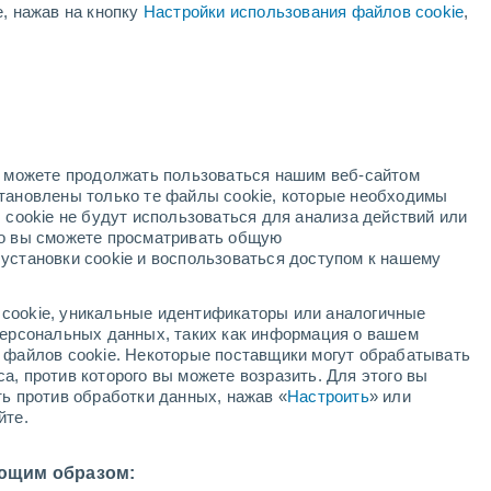
е, нажав на кнопку
Настройки использования файлов cookie
,
Вероятность У Ф 10 Высокий
В первой половине дня
ая
ость:
но можете продолжать пользоваться нашим веб-сайтом
становлены только те файлы cookie, которые необходимы
адар
Метеоспутники
Модели
 cookie не будут использоваться для анализа действий или
ко вы сможете просматривать общую
установки cookie и воспользоваться доступом к нашему
кресенье
понедельник
вторник
среда
cookie, уникальные идентификаторы или аналогичные
9 Авг.
10 Авг.
11 Авг.
12 Авг.
 персональных данных, таких как информация о вашем
ы файлов cookie. Некоторые поставщики могут обрабатывать
а, против которого вы можете возразить. Для этого вы
ть против обработки данных, нажав «
Настроить
» или
90%
90%
90%
90%
йте.
2.7 мм
2.7 мм
2.9 мм
3.1 мм
6°
/
+20°
+26°
/
+20°
+26°
/
+20°
+27°
/
+21°
ющим образом: