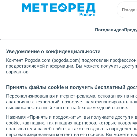
Погода
видео
Пред
Уведомление о конфиденциальности
Контент Pogoda.com (pogoda.com) подготовлен профессион
предоставляемой информации. Вы можете получить доступ 
вариантов:
Главная
Индия
Карнатака
аэропорт Белгаум
Принять файлы cookie и получить бесплатный дос
Персонализированная интернет-реклама, основанная на ин
Погода в аэропорту Б
аналогичных технологий, позволяет нам финансировать на
высококачественный контент на безвозмездной основе.
20:21
четверг
Нажимая «Принять и продолжить», вы получаете доступ к в
cookie, как наших, так и наших партнеров, которые позвол
пользователя на веб-сайте, а также создавать определенн
Пасмурно
персонализированный контент на его основе. Вы можете 