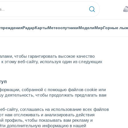
упреждения
Радар
Карты
Метеоспутники
Модели
Мир
Горные лы
алами, чтобы гарантировать высокое качество
к этому веб-сайту, используя один из следующих
туп
формации, собранной с помощью файлов cookie или
елгаум
шу деятельность, чтобы продолжать предлагать вам
...
еб-сайту, соглашаясь на использование всех файлов
яют нам отслеживать и анализировать действия
По часам
ый профиль, чтобы показывать вам рекламу и
В ближайшие часы моросящий
найти дополнительную информацию в нашей
дождь