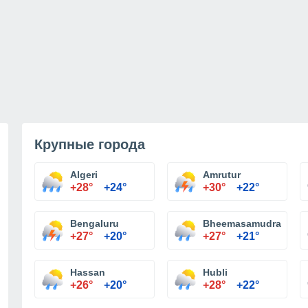
Крупные города
Algeri
Amrutur
+28°
+24°
+30°
+22°
Bengaluru
Bheemasamudra
+27°
+20°
+27°
+21°
Hassan
Hubli
+26°
+20°
+28°
+22°