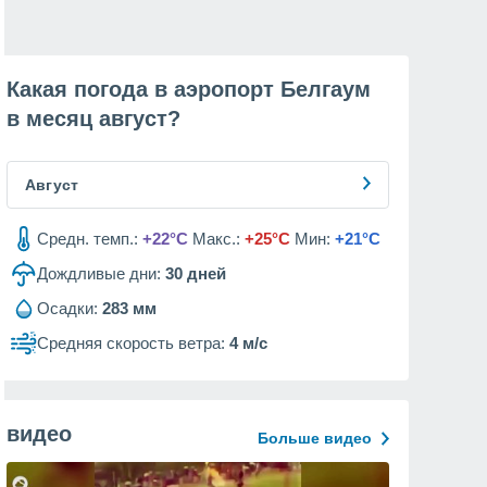
Какая погода в аэропорт Белгаум
в месяц
август
?
Август
Средн. темп.:
+22°C
Макс.:
+25°C
Мин:
+21°C
Дождливые дни:
30
дней
Осадки:
283 мм
Средняя скорость ветра:
4 м/с
видео
Больше видео