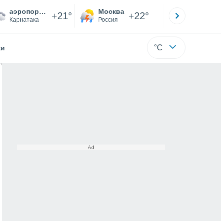
аэропорт Белгаум
Москва
Санкт-
+21°
+22°
Карнатака
Россия
Са
°C
жи