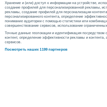
Хранение и (или) доступ к информации на устройстве, исп
8
-
15
м/с
8
-
15
м/с
7
7
-
14
м/с
создание профилей для персонализированной рекламы, ис
рекламы, создание профилей для персонализации контент
персонализированного контента, определение эффективнос
Погода в аэропорту Белгаум cегод
понимание аудитории с помощью статистики или комбинаци
совершенствование сервисов, использование ограниченных
Небольшой 
80%
+23°
16:30
Точные данные геолокации и идентификация посредством с
0.2 мм
Ощущаемая т
контент, определение эффективности рекламы и контента, 
сервисов.
Небольшой 
70%
+22°
17:30
Посмотреть наших 1199 партнеров
0.3 мм
Ощущаемая т
Небольшой 
40%
+22°
18:30
0.2 мм
Ощущаемая т
Пасмурно
+21°
19:30
Ощущаемая т
Пасмурно
+21°
20:30
Ощущаемая т