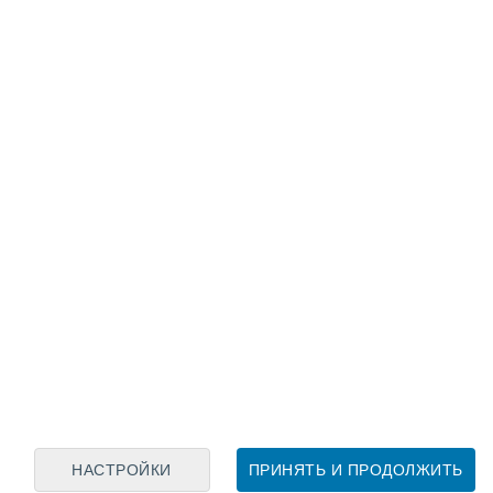
Лунный календарь
пн
вт
ср
чт
пт
сб
вс
6
7
8
9
10
11
12
13
14
15
16
17
18
19
НАСТРОЙКИ
ПРИНЯТЬ И ПРОДОЛЖИТЬ
15