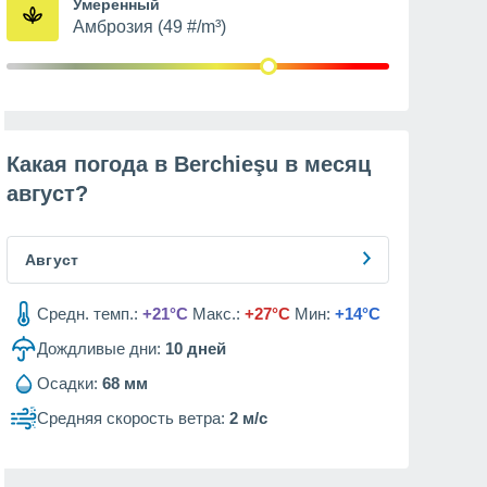
Умеренный
Амброзия (49 #/m³)
Какая погода в Berchieşu в месяц
август
?
Август
Средн. темп.:
+21°C
Макс.:
+27°C
Мин:
+14°C
Дождливые дни:
10
дней
Осадки:
68 мм
Средняя скорость ветра:
2 м/с