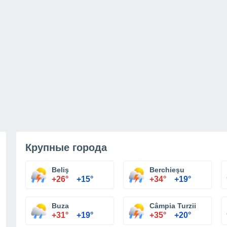
Крупные города
Beliş
Berchieşu
+26°
+15°
+34°
+19°
Buza
Câmpia Turzii
+31°
+19°
+35°
+20°