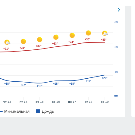
30
+35°
+35°
+34°
+33°
+32°
20
+31°
+31°
10
+20°
+19°
+18°
+18°
+18°
+17°
+16°
мм
чт
13
пт
14
сб
15
вс
16
пн
17
вт
18
ср
19
Минимальная
Дождь