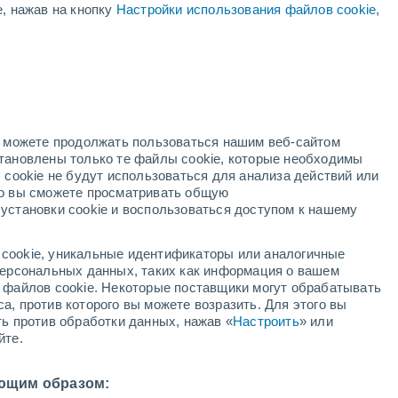
е, нажав на кнопку
Настройки использования файлов cookie
,
жёлтое предупреждение
Умеренное предупреждение о
дождь Berchieşu сегодня
ый
но можете продолжать пользоваться нашим веб-сайтом
становлены только те файлы cookie, которые необходимы
й радар
Метеоспутники
Модели
 cookie не будут использоваться для анализа действий или
ко вы сможете просматривать общую
установки cookie и воспользоваться доступом к нашему
недельник
вторник
среда
четверг
cookie, уникальные идентификаторы или аналогичные
10 Авг.
11 Авг.
12 Авг.
13 Авг.
 персональных данных, таких как информация о вашем
ы файлов cookie. Некоторые поставщики могут обрабатывать
а, против которого вы можете возразить. Для этого вы
ть против обработки данных, нажав «
Настроить
» или
йте.
31°
/
+17°
+33°
/
+17°
+31°
/
+20°
+31°
/
+18°
ющим образом: