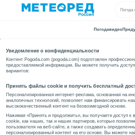
Погода
видео
Пред
Уведомление о конфиденциальности
Контент Pogoda.com (pogoda.com) подготовлен профессион
предоставляемой информации. Вы можете получить доступ 
вариантов:
Главная
Румыния
Клуж
Berchieşu
Принять файлы cookie и получить бесплатный дос
Персонализированная интернет-реклама, основанная на ин
Погода в Berchieşu
аналогичных технологий, позволяет нам финансировать на
высококачественный контент на безвозмездной основе.
07:56
пятница
Нажимая «Принять и продолжить», вы получаете доступ к в
cookie, как наших, так и наших партнеров, которые позвол
пользователя на веб-сайте, а также создавать определенн
Солнечно
персонализированный контент на его основе. Вы можете 