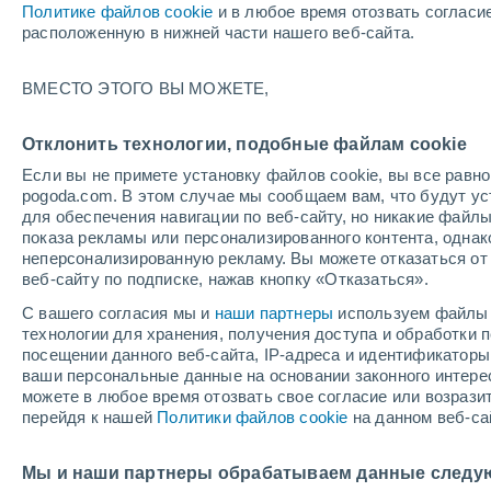
Политике файлов cookie
и в любое время отозвать согласи
+22°
расположенную в нижней части нашего веб-сайта.
юго-
ВМЕСТО ЭТОГО ВЫ МОЖЕТЕ,
восточн
По ощущениям +23°
1
-
3 м/с
Отклонить технологии, подобные файлам cookie
Если вы не примете установку файлов cookie, вы все рав
pogoda.com. В этом случае мы сообщаем вам, что будут у
Погода на 1 – 7 дней
Карта температур
Дождево
для обеспечения навигации по веб-сайту, но никакие файлы
показа рекламы или персонализированного контента, одна
неперсонализированную рекламу. Вы можете отказаться от 
веб-сайту по подписке, нажав кнопку «Отказаться».
завтра
воскресенье
по
cегодня
С вашего согласия мы и
наши партнеры
используем файлы 
8 Авг.
9 Авг.
7 Авг.
технологии для хранения, получения доступа и обработки
посещении данного веб-сайта, IP-адреса и идентификатор
ваши персональные данные на основании законного интерес
можете в любое время отозвать свое согласие или возрази
80%
70%
перейдя к нашей
Политики файлов cookie
на данном веб-са
4 мм
1.2 мм
+31°
/
+19°
+29°
/
+19°
+
+34°
/
+19°
Мы и наши партнеры обрабатываем данные следу