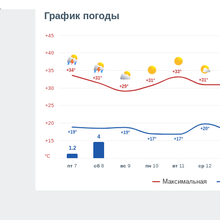
График погоды
+45
+40
+35
+34°
+33°
+31°
+31°
+31°
+29°
+30
+25
+20
+20°
+19°
+19°
4
+17°
+17°
+15
1.2
°C
пт
7
сб
8
вс
9
пн
10
вт
11
ср
12
Максимальная