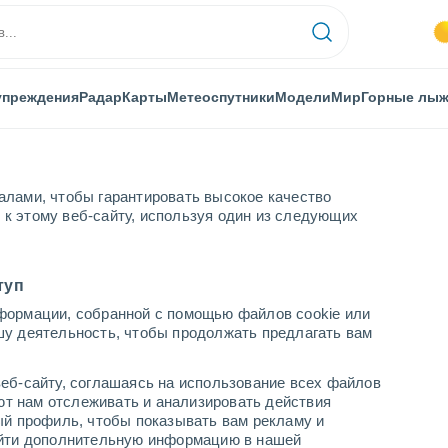
упреждения
Радар
Карты
Метеоспутники
Модели
Мир
Горные лы
алами, чтобы гарантировать высокое качество
к этому веб-сайту, используя один из следующих
туп
формации, собранной с помощью файлов cookie или
шу деятельность, чтобы продолжать предлагать вам
...
еб-сайту, соглашаясь на использование всех файлов
яют нам отслеживать и анализировать действия
По часам
ый профиль, чтобы показывать вам рекламу и
В ближайшие часы переменная
найти дополнительную информацию в нашей
облачность