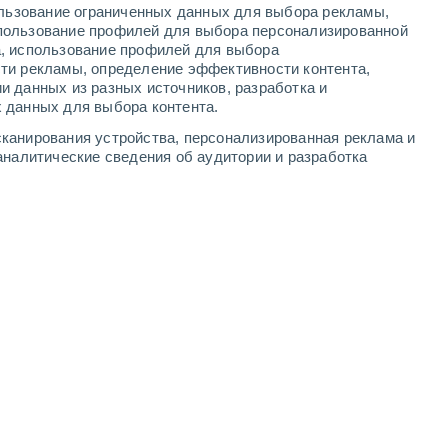
ользование ограниченных данных для выбора рекламы,
3
-
7
м/с
2
-
6
м/с
5
-
9
м/с
3
-
8
м/с
пользование профилей для выбора персонализированной
а, использование профилей для выбора
ти рекламы, определение эффективности контента,
ста
и данных из разных источников, разработка и
 данных для выбора контента.
юго-восточный
1 Низкий
канирования устройства, персонализированная реклама и
3°
1
-
3 м/с
FPS:
нет
аналитические сведения об аудитории и разработка
южный
1 Низкий
6°
1
-
3 м/с
FPS:
нет
юго-восточный
3 Средний
8°
1
-
4 м/с
FPS:
6-10
юго-восточный
5 Средний
0°
1
-
4 м/с
FPS:
6-10
юго-восточный
6 Высокий
1°
1
-
5 м/с
FPS:
15-25