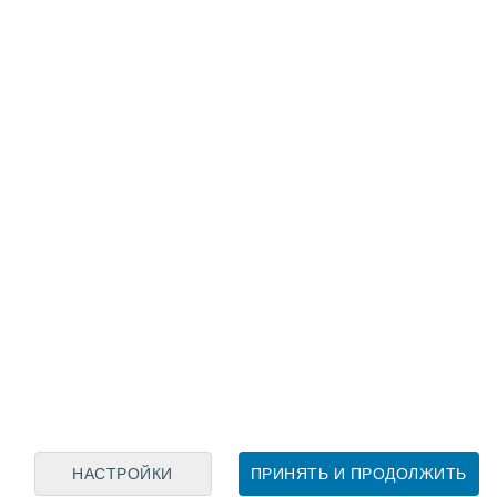
Лунный календарь
пн
вт
ср
чт
пт
сб
вс
7
8
9
10
11
12
13
14
15
16
17
18
19
20
НАСТРОЙКИ
ПРИНЯТЬ И ПРОДОЛЖИТЬ