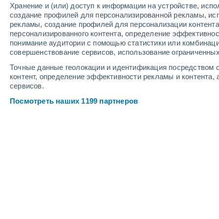
Хранение и (или) доступ к информации на устройстве, исп
5
-
12
м/с
3
-
6
м/с
4
-
10
м/с
создание профилей для персонализированной рекламы, ис
рекламы, создание профилей для персонализации контент
персонализированного контента, определение эффективнос
Погода в Berchieşu cегодня
, 7 авгу
понимание аудитории с помощью статистики или комбинаци
совершенствование сервисов, использование ограниченных
Солнечно
+22°
08:00
Точные данные геолокации и идентификация посредством с
Ощущаемая т.
+2
контент, определение эффективности рекламы и контента, 
сервисов.
Солнечно
+25°
09:00
Посмотреть наших 1199 партнеров
Ощущаемая т.
+2
Солнечно
+27°
10:00
Ощущаемая т.
+2
Солнечно
+29°
11:00
Ощущаемая т.
+3
Солнечно
+31°
12:00
Ощущаемая т.
+3