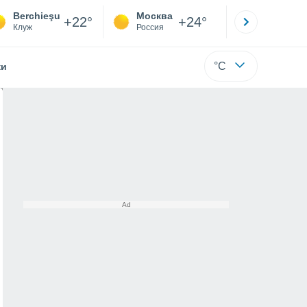
Berchieşu
Москва
Санкт-
+22°
+24°
Клуж
Россия
Са
°C
жи