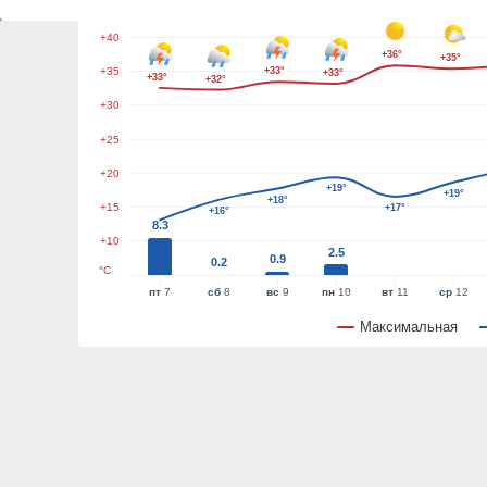
+45
+40
+36°
+35°
+35
+33°
+33°
+33°
+32°
+30
+25
+20
+19°
+19°
+18°
+15
+17°
+16°
8.3
+10
2.5
0.9
0.2
°C
пт
7
сб
8
вс
9
пн
10
вт
11
ср
12
Максимальная