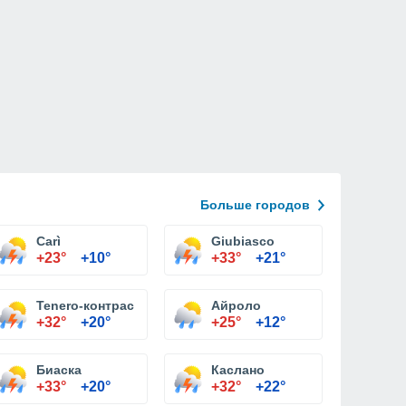
Больше городов
Carì
Giubiasco
+23°
+10°
+33°
+21°
Tenero-контрас
Айроло
+32°
+20°
+25°
+12°
Биаска
Каслано
+33°
+20°
+32°
+22°