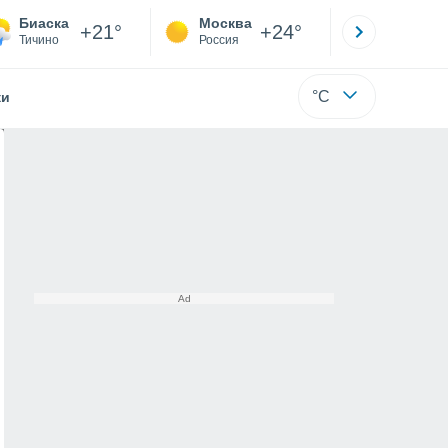
Биаска
Москва
Санкт-
+21°
+24°
Тичино
Россия
Са
°C
жи