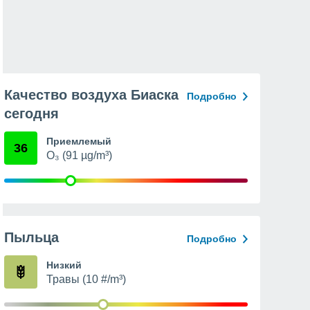
Качество воздуха Биаска
Подробно
сегодня
Приемлемый
36
O₃ (91 µg/m³)
Пыльца
Подробно
Низкий
Травы (10 #/m³)