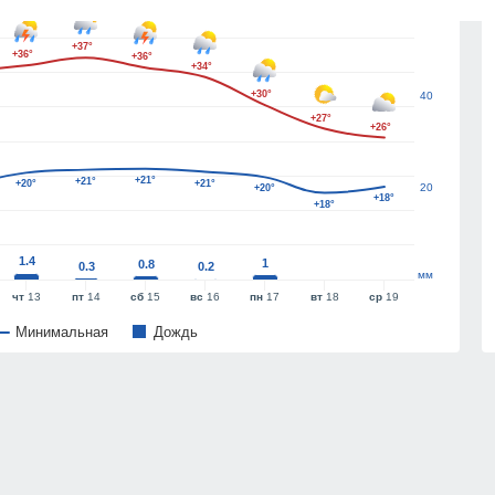
60
+37°
+36°
+36°
+34°
+30°
40
+27°
+26°
+21°
+21°
+20°
+21°
20
+20°
+18°
+18°
1.4
1
0.8
0.3
0.2
мм
чт
13
пт
14
сб
15
вс
16
пн
17
вт
18
ср
19
Минимальная
Дождь