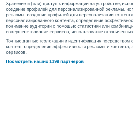
Хранение и (или) доступ к информации на устройстве, исп
2
-
10
м/с
2
-
10
м/с
2
-
10
м/с
создание профилей для персонализированной рекламы, ис
рекламы, создание профилей для персонализации контент
персонализированного контента, определение эффективнос
Погода в Биаске cегодня
, 7 августа
понимание аудитории с помощью статистики или комбинаци
совершенствование сервисов, использование ограниченных
Небольшой дож
30%
+21°
07:00
Точные данные геолокации и идентификация посредством с
0.4 мм
Ощущаемая т.
+2
контент, определение эффективности рекламы и контента, 
сервисов.
Небольшой дож
30%
+23°
08:00
Посмотреть наших 1199 партнеров
0.1 мм
Ощущаемая т.
+1
Облачно и ясно
+25°
09:00
Ощущаемая т.
+2
Небольшой дож
60%
+30°
11:00
0.7 мм
Ощущаемая т.
+3
Буря
90%
+31°
14:00
2.8 мм
Ощущаемая т.
+3