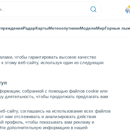
упреждения
Радар
Карты
Метеоспутники
Модели
Мир
Горные лы
алами, чтобы гарантировать высокое качество
к этому веб-сайту, используя один из следующих
туп
формации, собранной с помощью файлов cookie или
шу деятельность, чтобы продолжать предлагать вам
...
еб-сайту, соглашаясь на использование всех файлов
яют нам отслеживать и анализировать действия
По часам
ый профиль, чтобы показывать вам рекламу и
В ближайшие часы моросящий
найти дополнительную информацию в нашей
дождь