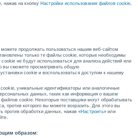
е, нажав на кнопку
Настройки использования файлов cookie
,
красное предупреждение
Экстремальное предупреждение о
высокая темп. Биаска сегодня
но можете продолжать пользоваться нашим веб-сайтом
становлены только те файлы cookie, которые необходимы
адар
Метеоспутники
Модели
 cookie не будут использоваться для анализа действий или
ко вы сможете просматривать общую
установки cookie и воспользоваться доступом к нашему
недельник
вторник
среда
четверг
cookie, уникальные идентификаторы или аналогичные
10 Авг.
11 Авг.
12 Авг.
13 Авг.
 персональных данных, таких как информация о вашем
ы файлов cookie. Некоторые поставщики могут обрабатывать
а, против которого вы можете возразить. Для этого вы
ть против обработки данных, нажав «
Настроить
» или
90%
60%
йте.
2.5 мм
1.4 мм
33°
/
+19°
+36°
/
+17°
+35°
/
+19°
+36°
/
+20°
ющим образом: