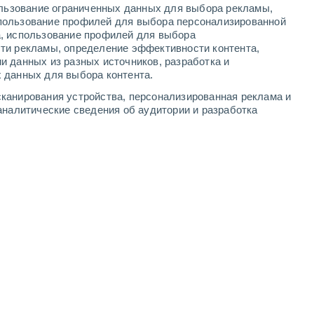
ользование ограниченных данных для выбора рекламы,
1
-
9
м/с
2
-
9
м/с
1
-
9
м/с
1
-
10
м/с
пользование профилей для выбора персонализированной
а, использование профилей для выбора
ти рекламы, определение эффективности контента,
и данных из разных источников, разработка и
 данных для выбора контента.
дь
Северный
0 Низкий
канирования устройства, персонализированная реклама и
1°
1
-
5 м/с
FPS:
нет
аналитические сведения об аудитории и разработка
дь
Северный
1 Низкий
9°
1
-
5 м/с
FPS:
нет
Северный
1 Низкий
4°
1
-
5 м/с
FPS:
нет
дь
южный
4 Средний
0°
2
-
8 м/с
FPS:
6-10
юго-восточный
7 Высокий
2°
1
-
7 м/с
FPS:
15-25