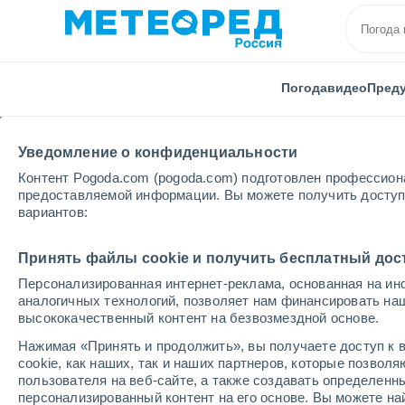
Погода
видео
Пред
Уведомление о конфиденциальности
Контент Pogoda.com (pogoda.com) подготовлен профессион
предоставляемой информации. Вы можете получить доступ 
вариантов:
Главная
Швейцария
Тичино
Биаска
Принять файлы cookie и получить бесплатный дос
Персонализированная интернет-реклама, основанная на ин
Погода в Биаске
аналогичных технологий, позволяет нам финансировать на
высококачественный контент на безвозмездной основе.
06:39
пятница
Нажимая «Принять и продолжить», вы получаете доступ к в
cookie, как наших, так и наших партнеров, которые позвол
пользователя на веб-сайте, а также создавать определенн
Небольшой дождь
персонализированный контент на его основе. Вы можете 