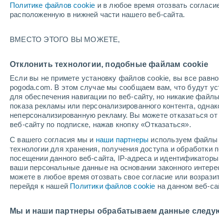
Политике файлов cookie
и в любое время отозвать согласи
+21°
расположенную в нижней части нашего веб-сайта.
30%
ВМЕСТО ЭТОГО ВЫ МОЖЕТЕ,
По ощущениям +21°
0.4 мм
Отклонить технологии, подобные файлам cookie
Если вы не примете установку файлов cookie, вы все рав
pogoda.com. В этом случае мы сообщаем вам, что будут у
Погода на 1 – 7 дней
Карта дождей
Дождевой р
для обеспечения навигации по веб-сайту, но никакие файлы
показа рекламы или персонализированного контента, одна
неперсонализированную рекламу. Вы можете отказаться от 
веб-сайту по подписке, нажав кнопку «Отказаться».
завтра
воскресенье
по
cегодня
С вашего согласия мы и
наши партнеры
используем файлы 
8 Авг.
9 Авг.
7 Авг.
технологии для хранения, получения доступа и обработки
посещении данного веб-сайта, IP-адреса и идентификатор
ваши персональные данные на основании законного интерес
можете в любое время отозвать свое согласие или возрази
60%
80%
90%
перейдя к нашей
Политики файлов cookie
на данном веб-са
0.2 мм
0.9 мм
8.3 мм
+32°
/
+16°
+33°
/
+18°
+
+33°
/
+20°
Мы и наши партнеры обрабатываем данные следу