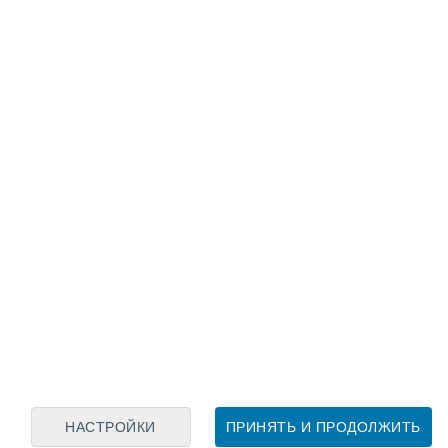
Лунный календарь
пн
вт
ср
чт
пт
сб
вс
7
8
9
10
11
12
13
14
15
16
17
18
19
20
НАСТРОЙКИ
ПРИНЯТЬ И ПРОДОЛЖИТЬ