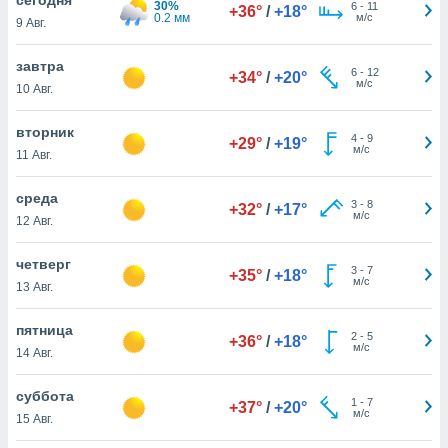
30%
 и
6
-
11
+36°
/
+18°
0.2 мм
м/с
9 Авг.
ть действия
я на веб-
же
завтра
6
-
12
+34°
/
+20°
пределенный
м/с
10 Авг.
обы
вам рекламу
вторник
4
-
9
зированный
+29°
/
+19°
м/с
11 Авг.
го основе.
айти
ьную
среда
3
-
8
+32°
/
+17°
 в нашей
м/с
12 Авг.
йлов cookie
ремя
четверг
3
-
7
гласие,
+35°
/
+18°
м/с
13 Авг.
опку
спользования
пятница
 cookie
2
-
5
+36°
/
+18°
м/с
нную в
14 Авг.
и нашего
суббота
1
-
7
+37°
/
+20°
м/с
15 Авг.
ОГО ВЫ