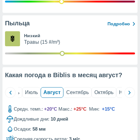
с помощью
или
данных из
чников,
Пыльца
Подробно
и
вование
Низкий
Травы (15 #/m³)
ие
х данных
контента.
ные
и
Какая погода в Biblis в месяц
август
?
ция
м
я
й
Июнь
Июль
Август
Сентябрь
Октябрь
Ноябрь
рованная
нтент,
Средн. темп.:
+20°C
Макс.:
+25°C
Мин:
+15°C
е
сти рекламы
Дождливые дни:
10
дней
Осадки:
58 мм
ие сведения
и и
Средняя скорость ветра:
3 м/с