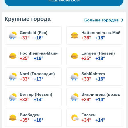
Крупные города
Больше городов
Gersfeld (Рен)
Hattersheim-на-Майне
+31°
+16°
+36°
+18°
Hochheim-на-Майне
Langen (Hessen)
+35°
+19°
+35°
+18°
Nord (Голландия)
Schlüchtern
+33°
+13°
+33°
+16°
Веттер (Hessen)
Виллингена (возвыше
+33°
+14°
+29°
+14°
Висбаден
Гиссен
+35°
+18°
+34°
+14°