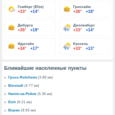
Гомберг (Efze)
Грисхайм
+33°
+14°
+36°
+18°
Дибурга
Дилленбург
+35°
+19°
+33°
+14°
Идштайн
Кассель
+34°
+17°
+33°
+13°
Ближайшие населенные пункты
Гросс-Rohrheim
(3.89 км)
Bürstadt
(4.77 км)
Hamm-на-Рейне
(5.36 км)
Eich
(8.21 км)
Вормс
(8.93 км)