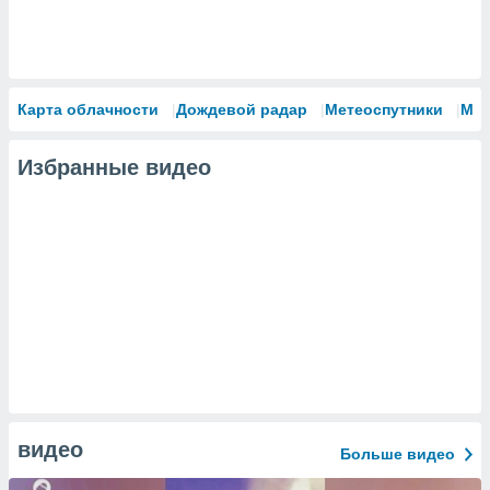
Карта облачности
Дождевой радар
Метеоспутники
Мо
Избранные видео
видео
Больше видео