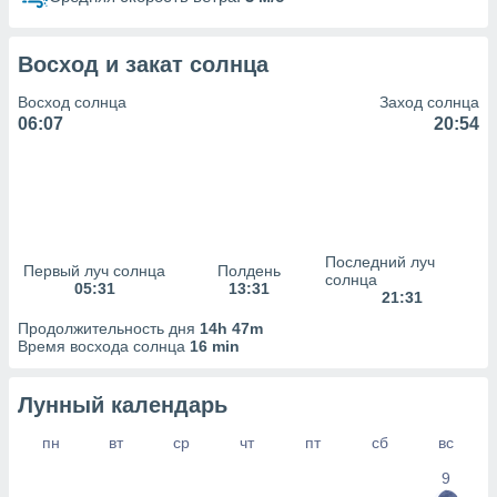
сервисов.
 наших 1199
неров
Восход и закат солнца
Восход солнца
Заход солнца
06:07
20:54
Последний луч
Первый луч солнца
Полдень
солнца
05:31
13:31
21:31
Продолжительность дня
14h 47m
Время восхода солнца
16 min
Лунный календарь
пн
вт
ср
чт
пт
сб
вс
9