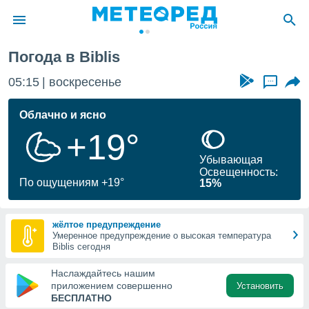
Погода в Biblis
ие о
циальности
05:15
воскресенье
...
oda.com
)
Облачно и ясно
+19°
алами,
тировать
Убывающая
ество
Освещенность:
яемой
По ощущениям +19°
15%
. Вы можете
ступ к этому
используя
жёлтое предупреждение
едующих
Умеренное предупреждение о высокая температура
Biblis сегодня
файлы
Наслаждайтесь нашим
олучить
приложением совершенно
Установить
й доступ
БЕСПЛАТНО