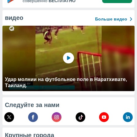
совершенно
БЕСПЛАТНО
 и
ть действия
я на веб-
видео
Больше видео
же
пределенный
обы
вам рекламу
зированный
го основе.
айти
ьную
 в нашей
йлов cookie
ремя
Удар молнии на футбольное поле в Наратхивате,
гласие,
Таиланд.
опку
спользования
 cookie
Следуйте за нами
нную в
и нашего
ОГО ВЫ
Крупные города