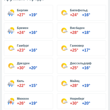
Берлин
Билефельд
и,
+27°
+19°
+24°
+16°
 файлам
Бремен
Висбаден
примете
+24°
+16°
+28°
+18°
айлов
се равно
должать
Гамбург
Ганновер
ся нашим
+23°
+16°
+25°
+17°
pogoda.com.
ае мы
м, что
Дрезден
Дюссельдорф
овлены
+30°
+20°
+25°
+16°
айлы cookie,
обходимы
ения
Киль
Майнц
 веб-сайту,
+22°
+15°
+28°
+19°
файлы cookie
пользоваться
Мюнхен
Нюрнберг
 действий
+26°
+19°
+30°
+20°
рекламы или
рованного