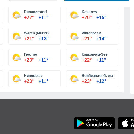
Больше городов
Dummerstorf
Koserow
+22°
+11°
+20°
+15°
Waren (Müritz)
Wittenbeck
+21°
+13°
+21°
+14°
Гюстро
Краков-ам-Зее
+23°
+11°
+22°
+11°
Ниндорфе
Нойбранденбурга
+23°
+11°
+23°
+12°