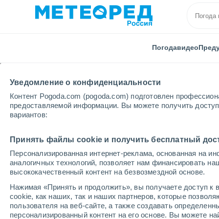
Погода
видео
Пред
Уведомление о конфиденциальности
Контент Pogoda.com (pogoda.com) подготовлен профессион
предоставляемой информации. Вы можете получить доступ 
вариантов:
Главная
Германия
Мекленбург-Передняя Помер
Принять файлы cookie и получить бесплатный дос
Персонализированная интернет-реклама, основанная на ин
Погода в Мекленбург
аналогичных технологий, позволяет нам финансировать на
высококачественный контент на безвозмездной основе.
Нажимая «Принять и продолжить», вы получаете доступ к в
cегодня, 8 августа
Весь день
символ
cookie, как наших, так и наших партнеров, которые позвол
пользователя на веб-сайте, а также создавать определенн
персонализированный контент на его основе. Вы можете 