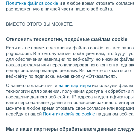
Политике файлов cookie
и в любое время отозвать согласи
расположенную в нижней части нашего веб-сайта.
ВМЕСТО ЭТОГО ВЫ МОЖЕТЕ,
Отклонить технологии, подобные файлам cookie
Если вы не примете установку файлов cookie, вы все рав
pogoda.com. В этом случае мы сообщаем вам, что будут у
для обеспечения навигации по веб-сайту, но никакие файлы
показа рекламы или персонализированного контента, одна
+22°
неперсонализированную рекламу. Вы можете отказаться от 
+11°
веб-сайту по подписке, нажав кнопку «Отказаться».
Висмар
Гюстро
С вашего согласия мы и
наши партнеры
используем файлы 
+22°
технологии для хранения, получения доступа и обработки
+11°
посещении данного веб-сайта, IP-адреса и идентификатор
Шверин
ваши персональные данные на основании законного интерес
+23°
можете в любое время отозвать свое согласие или возрази
+10°
перейдя к нашей
Политики файлов cookie
на данном веб-са
Parchim
Мы и наши партнеры обрабатываем данные следу