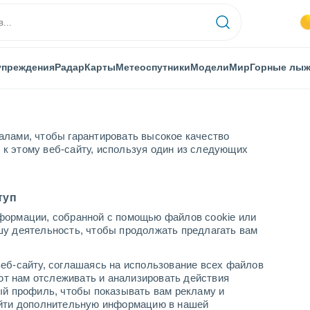
упреждения
Радар
Карты
Метеоспутники
Модели
Мир
Горные лы
алами, чтобы гарантировать высокое качество
к этому веб-сайту, используя один из следующих
ания
туп
формации, собранной с помощью файлов cookie или
е-Передней Померания
шу деятельность, чтобы продолжать предлагать вам
еб-сайту, соглашаясь на использование всех файлов
яют нам отслеживать и анализировать действия
ый профиль, чтобы показывать вам рекламу и
найти дополнительную информацию в нашей