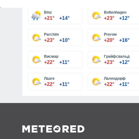
Binz
Boltenhagen
+21°
+14°
+23°
+12°
Parchim
Prerow
+23°
+10°
+20°
+16°
Висмар
Грайфсвальд
+22°
+11°
+23°
+12°
Лааге
Лалендорф
+22°
+11°
+22°
+11°