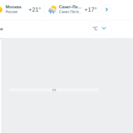
Москва
Санкт-Петербург
Якутск
+21°
+17°
Россия
Санкт-Петербург
Саха (Я
°C
жи