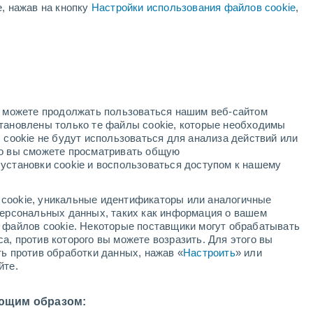
е, нажав на кнопку
Настройки использования файлов cookie
,
+21°
+14°
+22°
Binz
+13°
Штральзунд
но можете продолжать пользоваться нашим веб-сайтом
+23°
+12°
становлены только те файлы cookie, которые необходимы
Грайфсвальд
 cookie не будут использоваться для анализа действий или
ко вы сможете просматривать общую
+22°
установки cookie и воспользоваться доступом к нашему
+13°
+23°
Узедом
+11°
cookie, уникальные идентификаторы или аналогичные
 персональных данных, таких как информация о вашем
+23°
ы файлов cookie. Некоторые поставщики могут обрабатывать
+21°
+12°
а, против которого вы можете возразить. Для этого вы
+13°
Нойбранденбурга
Waren
ть против обработки данных, нажав «
Настроить
» или
(Müritz)
+22°
йте.
+12°
Нойштрелица
ющим образом: