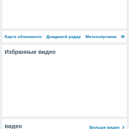
Карта облачности
Дождевой радар
Метеоспутники
Мо
Избранные видео
видео
Больше видео