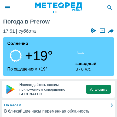
rerow
Погода в Prerow
ие о
циальности
17:51
суббота
...
oda.com
)
Солнечно
+19°
алами,
тировать
ество
западный
яемой
По ощущениям +19°
3
6 м/с
. Вы можете
ступ к этому
используя
Наслаждайтесь нашим
едующих
приложением совершенно
Установить
БЕСПЛАТНО
файлы
По часам
олучить
В ближайшие часы переменная облачность
й доступ