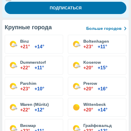
Крупные города
Больше городов
Binz
Boltenhagen
+21°
+14°
+23°
+11°
Dummerstorf
Koserow
+22°
+11°
+20°
+15°
Parchim
Prerow
+23°
+10°
+20°
+16°
Waren (Müritz)
Wittenbeck
+22°
+12°
+20°
+14°
Висмар
Грайфсвальд
+22°
+11°
+23°
+12°