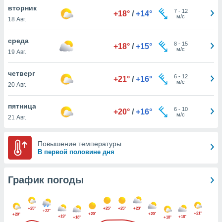
днако вы
вторник
7
-
12
+18°
/
+14°
сматривать
м/с
18 Авг.
изированную
среда
8
-
15
 можете
+18°
/
+15°
м/с
19 Авг.
от установки
ться
четверг
6
-
12
+21°
/
+16°
нашему веб-
м/с
20 Авг.
дписке,
у
пятница
6
-
10
».
+20°
/
+16°
м/с
21 Авг.
гласия мы и
ры
Повышение температуры
 файлы
В первой половине дня
кальные
торы или
 технологии
График погоды
я,
оступа и
ерсональных
+25°
+25°
+25°
+23°
их как
+22°
+21°
+20°
+20°
+20°
+19°
+18°
+18°
+18°
 о вашем