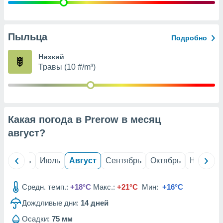
с помощью
или
данных из
чников,
Пыльца
Подробно
и
вование
Низкий
Травы (10 #/m³)
ие
х данных
контента.
ные
и
Какая погода в Prerow в месяц
ция
м
август
?
я
рованная
й
Июнь
Июль
Август
Сентябрь
Октябрь
Ноябрь
нтент,
е
сти рекламы
Средн. темп.:
+18°C
Макс.:
+21°C
Мин:
+16°C
Дождливые дни:
14
дней
ие сведения
и и
Осадки:
75 мм