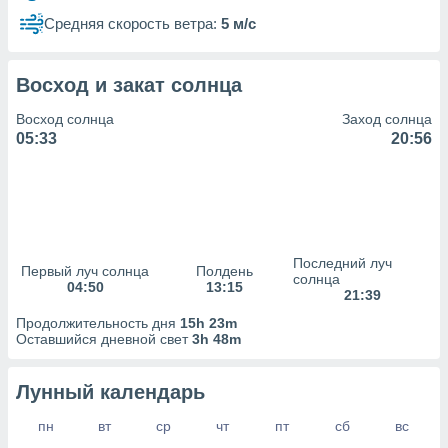
сервисов.
Средняя скорость ветра:
5 м/с
 наших 1199
неров
Восход и закат солнца
Восход солнца
Заход солнца
05:33
20:56
Последний луч
Первый луч солнца
Полдень
солнца
04:50
13:15
21:39
Продолжительность дня
15h 23m
Оставшийся дневной свет
3h 48m
Лунный календарь
пн
вт
ср
чт
пт
сб
вс