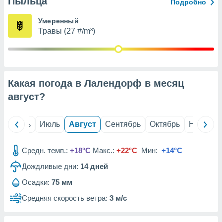
Пыльца
с помощью
Подробно
или
данных из
Умеренный
чников,
Травы (27 #/m³)
и
вование
ие
х данных
Какая погода в Лалендорф в месяц
контента.
август
?
ные
и
ция
й
Июнь
Июль
Август
Сентябрь
Октябрь
Ноябрь
м
я
Средн. темп.:
+18°C
Макс.:
+22°C
Мин:
+14°C
рованная
Дождливые дни:
14
дней
нтент,
е
Осадки:
75 мм
сти рекламы
Средняя скорость ветра:
3 м/с
ие сведения
и и