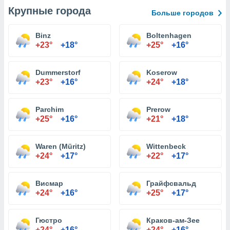
Крупные города
Больше городов
Binz
Boltenhagen
+23°
+18°
+25°
+16°
Dummerstorf
Koserow
+23°
+16°
+24°
+18°
Parchim
Prerow
+25°
+16°
+21°
+18°
Waren (Müritz)
Wittenbeck
+24°
+17°
+22°
+17°
Висмар
Грайфсвальд
+24°
+16°
+25°
+17°
Гюстро
Краков-ам-Зее
+24°
+16°
+24°
+16°