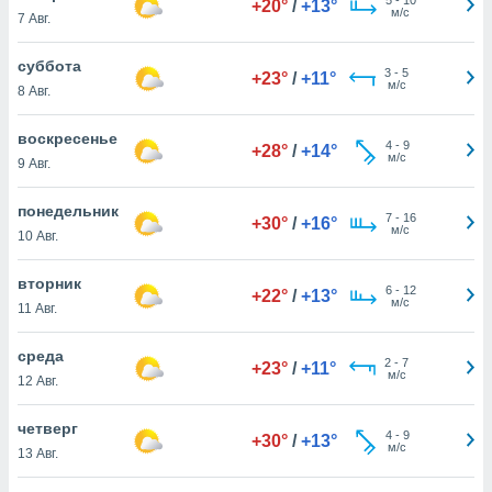
+20°
/
+13°
 и
м/с
7 Авг.
ть действия
я на веб-
суббота
же
3
-
5
+23°
/
+11°
м/с
пределенный
8 Авг.
обы
вам рекламу
воскресенье
4
-
9
+28°
/
+14°
зированный
м/с
9 Авг.
го основе.
айти
понедельник
ьную
7
-
16
+30°
/
+16°
м/с
10 Авг.
 в нашей
йлов cookie
ремя
вторник
6
-
12
+22°
/
+13°
гласие,
м/с
11 Авг.
опку
спользования
среда
 cookie
2
-
7
+23°
/
+11°
м/с
12 Авг.
нную в
и нашего
четверг
4
-
9
+30°
/
+13°
м/с
13 Авг.
ОГО ВЫ