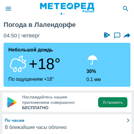
алендорф
Погода в Лалендорфе
ие о
циальности
04:50
четверг
...
oda.com
)
Небольшой дождь
+18°
алами,
тировать
ество
30%
яемой
По ощущениям +18°
0.1 мм
. Вы можете
ступ к этому
используя
Наслаждайтесь нашим
едующих
приложением совершенно
Установить
БЕСПЛАТНО
файлы
По часам
олучить
В ближайшие часы облачно
й доступ