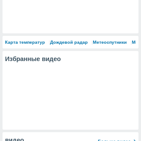
Карта температур
Дождевой радар
Метеоспутники
Мод
Избранные видео
видео