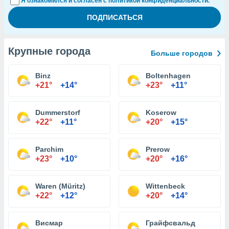
Я ознакомился и согласен с политикой конфиденциальности.
Крупные города
Больше городов
Binz
Boltenhagen
+21°
+14°
+23°
+11°
Dummerstorf
Koserow
+22°
+11°
+20°
+15°
Parchim
Prerow
+23°
+10°
+20°
+16°
Waren (Müritz)
Wittenbeck
+22°
+12°
+20°
+14°
Висмар
Грайфсвальд