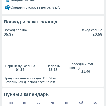
сервисов.
Средняя скорость ветра:
5 м/с
 наших 1199
неров
Восход и закат солнца
Восход солнца
Заход солнца
05:37
20:58
Последний луч
Первый луч солнца
Полдень
солнца
04:55
13:18
21:40
Продолжительность дня
15h 20m
Оставшийся дневной свет
2h 5m
Лунный календарь
пн
вт
ср
чт
пт
сб
вс