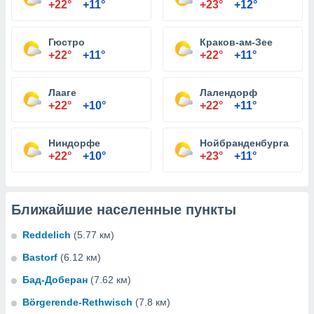
+22°
+11°
+23°
+12°
Гюстро
Краков-ам-Зее
+22°
+11°
+22°
+11°
Лааге
Лалендорф
+22°
+10°
+22°
+11°
Ниндорфе
Нойбранденбурга
+22°
+10°
+23°
+11°
Ближайшие населенные пункты
Reddelich
(5.77 км)
Bastorf
(6.12 км)
Бад-Доберан
(7.62 км)
Börgerende-Rethwisch
(7.8 км)