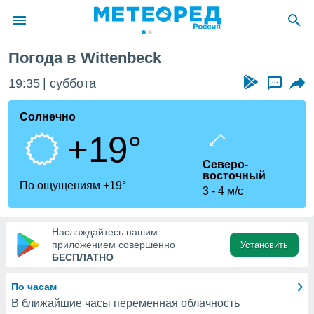
ittenbeck
Погода в Wittenbeck
ие о
циальности
19:35
суббота
...
oda.com
)
Солнечно
+19°
алами,
тировать
Северо-
ество
восточный
яемой
По ощущениям +19°
3
4 м/с
. Вы можете
ступ к этому
используя
едующих
Наслаждайтесь нашим
приложением совершенно
Установить
БЕСПЛАТНО
файлы
олучить
По часам
й доступ
В ближайшие часы переменная облачность