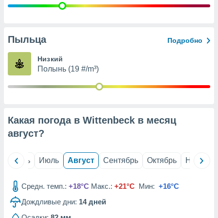
с помощью
или
данных из
чников,
и
Пыльца
Подробно
вование
Низкий
ие
Полынь (19 #/m³)
х данных
контента.
ные
и
ция
Какая погода в Wittenbeck в месяц
м
август
?
я
рованная
й
Июнь
Июль
Август
Сентябрь
Октябрь
Ноябрь
нтент,
е
сти рекламы
Средн. темп.:
+18°C
Макс.:
+21°C
Мин:
+16°C
ие сведения
Дождливые дни:
14
дней
и и
Осадки:
82 мм