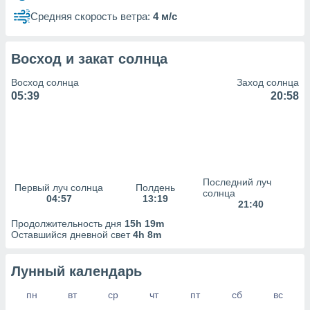
сервисов.
Средняя скорость ветра:
4 м/с
 наших 1199
неров
Восход и закат солнца
Восход солнца
Заход солнца
05:39
20:58
Последний луч
Первый луч солнца
Полдень
солнца
04:57
13:19
21:40
Продолжительность дня
15h 19m
Оставшийся дневной свет
4h 8m
Лунный календарь
пн
вт
ср
чт
пт
сб
вс