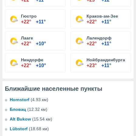
Гюстро
Краков-ам-Зее
+22°
+11°
+22°
+11°
Лааге
Лалендорф
+22°
+10°
+22°
+11°
Ниндорфе
Нойбранденбурга
+22°
+10°
+23°
+11°
Ближайшие населенные пункты
Hornstorf
(4.93 км)
Бловац
(12.32 км)
Alt Bukow
(15.54 км)
Lübstorf
(18.68 км)