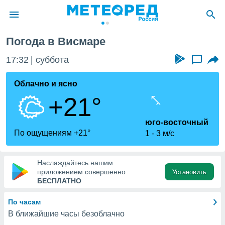
исмар
Погода в Висмаре
ие о
циальности
17:32
суббота
...
oda.com
)
Облачно и ясно
+21°
алами,
тировать
ество
юго-восточный
яемой
По ощущениям +21°
1
3 м/с
. Вы можете
ступ к этому
используя
Наслаждайтесь нашим
едующих
приложением совершенно
Установить
БЕСПЛАТНО
файлы
По часам
олучить
В ближайшие часы безоблачно
й доступ