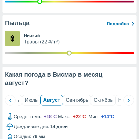
с помощью
или
данных из
чников,
Пыльца
Подробно
и
вование
Низкий
Травы (22 #/m³)
ие
х данных
контента.
ные
и
Какая погода в Висмар в месяц
ция
м
август
?
я
рованная
й
Июнь
Июль
Август
Сентябрь
Октябрь
Ноябрь
нтент,
е
сти рекламы
Средн. темп.:
+18°C
Макс.:
+22°C
Мин:
+14°C
Дождливые дни:
14
дней
ие сведения
и и
Осадки:
78 мм