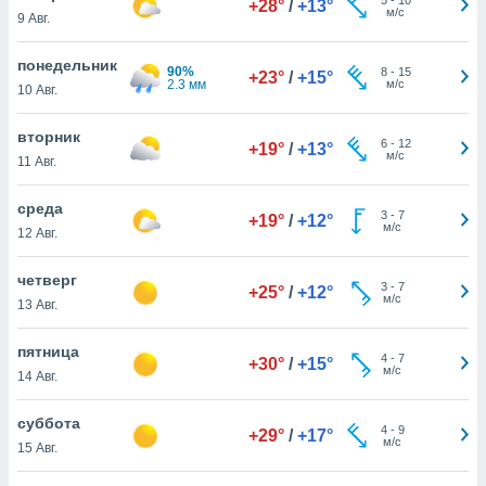
+28°
/
+13°
 и
м/с
9 Авг.
ть действия
я на веб-
понедельник
же
90%
8
-
15
+23°
/
+15°
2.3 мм
м/с
пределенный
10 Авг.
обы
вам рекламу
вторник
6
-
12
+19°
/
+13°
зированный
м/с
11 Авг.
го основе.
айти
среда
ьную
3
-
7
+19°
/
+12°
м/с
12 Авг.
 в нашей
йлов cookie
ремя
четверг
3
-
7
+25°
/
+12°
гласие,
м/с
13 Авг.
опку
спользования
пятница
 cookie
4
-
7
+30°
/
+15°
м/с
14 Авг.
нную в
и нашего
суббота
4
-
9
+29°
/
+17°
м/с
15 Авг.
ОГО ВЫ