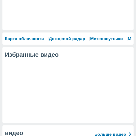
Карта облачности
Дождевой радар
Метеоспутники
Мо
Избранные видео
видео
Больше видео