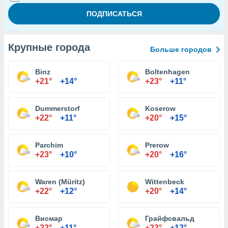
Крупные города
Больше городов
Binz
Boltenhagen
+21°
+14°
+23°
+11°
Dummerstorf
Koserow
+22°
+11°
+20°
+15°
Parchim
Prerow
+23°
+10°
+20°
+16°
Waren (Müritz)
Wittenbeck
+22°
+12°
+20°
+14°
Висмар
Грайфсвальд
+22°
+11°
+23°
+12°