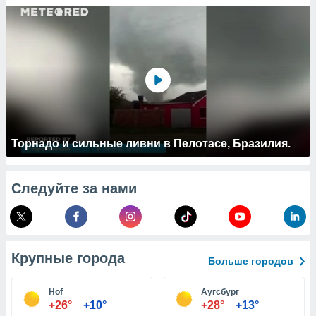
 и
ть действия
я на веб-
же
пределенный
обы
вам рекламу
зированный
го основе.
айти
ьную
Торнадо и сильные ливни в Пелотасе, Бразилия.
 в нашей
йлов cookie
ремя
Следуйте за нами
гласие,
опку
спользования
 cookie
нную в
Крупные города
и нашего
Больше городов
Hof
Аугсбург
ОГО ВЫ
+26°
+10°
+28°
+13°