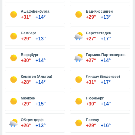
Ашаффенбурга
Бад-Киссинген
и,
+31°
+14°
+29°
+13°
 файлам
Бамберг
Берхтесгаден
примете
+29°
+13°
+27°
+17°
айлов
се равно
должать
Вюрцбург
Гармиш-Партенкирхен
ся нашим
+30°
+14°
+27°
+14°
pogoda.com.
ае мы
м, что
Кемптен (Альгой)
Линдау (Бодензее)
овлены
+28°
+14°
+31°
+17°
айлы cookie,
обходимы
Мюнхен
Нюрнберг
ения
+29°
+15°
+30°
+14°
 веб-сайту,
файлы cookie
пользоваться
Оберстдорф
Пассау
 действий
+26°
+13°
+29°
+16°
рекламы или
рованного