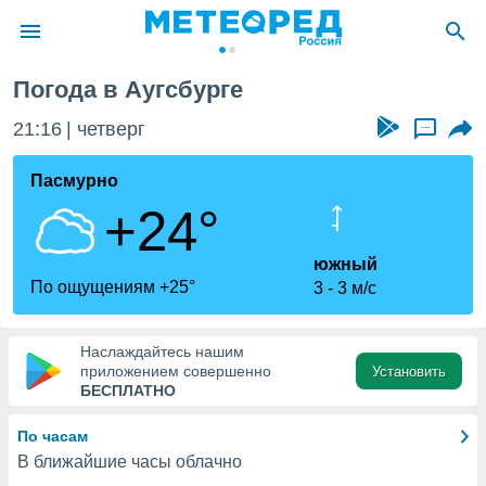
Погода в Аугсбурге
ие о
циальности
21:16
четверг
...
oda.com
)
Пасмурно
+24°
алами,
тировать
ество
южный
яемой
По ощущениям +25°
3
3 м/с
. Вы можете
ступ к этому
используя
Наслаждайтесь нашим
едующих
приложением совершенно
Установить
БЕСПЛАТНО
файлы
По часам
олучить
В ближайшие часы облачно
й доступ