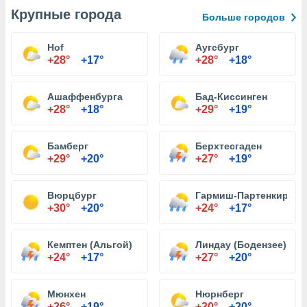
Крупные города
Больше городов
Hof
Аугсбург
+28°
+17°
+28°
+18°
Ашаффенбурга
Бад-Киссинген
+28°
+18°
+29°
+19°
Бамберг
Берхтесгаден
+29°
+20°
+27°
+19°
Вюрцбург
Гармиш-Партенкирхен
+30°
+20°
+24°
+17°
Кемптен (Альгой)
Линдау (Бодензее)
+24°
+17°
+27°
+20°
Мюнхен
Нюрнберг
+26°
+19°
+30°
+20°