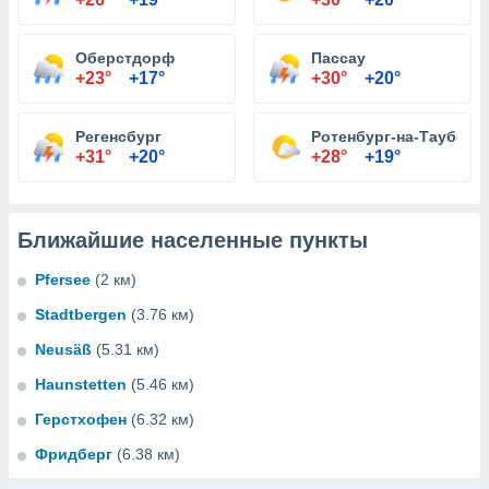
Оберстдорф
Пассау
+23°
+17°
+30°
+20°
Регенсбург
Ротенбург-на-Таубере
+31°
+20°
+28°
+19°
Ближайшие населенные пункты
Pfersee
(2 км)
Stadtbergen
(3.76 км)
Neusäß
(5.31 км)
Haunstetten
(5.46 км)
Герстхофен
(6.32 км)
Фридберг
(6.38 км)