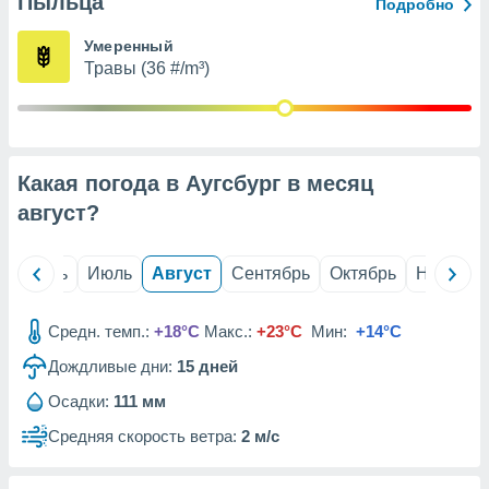
Пыльца
с помощью
Подробно
или
данных из
Умеренный
чников,
Травы (36 #/m³)
и
вование
ие
х данных
Какая погода в Аугсбург в месяц
контента.
август
?
ные
и
ция
й
Июнь
Июль
Август
Сентябрь
Октябрь
Ноябрь
м
я
Средн. темп.:
+18°C
Макс.:
+23°C
Мин:
+14°C
рованная
Дождливые дни:
15
дней
нтент,
е
Осадки:
111 мм
сти рекламы
Средняя скорость ветра:
2 м/с
ие сведения
и и