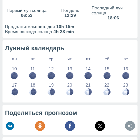
сервисов.
Последний луч
Первый луч солнца
Полдень
 наших 1199
солнца
06:53
12:29
неров
18:06
Продолжительность дня
10h 15m
Время восхода солнца
4h 28 min
Лунный календарь
пн
вт
ср
чт
пт
сб
вс
10
11
12
13
14
15
16
17
18
19
20
21
22
23
Поделиться прогнозом