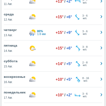
+13°
/
+2°
 и
м/с
11 Авг.
ть действия
я на веб-
среда
же
3
-
6
+15°
/
+6°
м/с
пределенный
12 Авг.
обы
вам рекламу
четверг
80%
3
-
6
+15°
/
+9°
зированный
1.6 мм
м/с
13 Авг.
го основе.
айти
пятница
ьную
3
-
8
+15°
/
+6°
м/с
14 Авг.
 в нашей
йлов cookie
ремя
суббота
2
-
8
+14°
/
+5°
гласие,
м/с
15 Авг.
опку
спользования
воскресенье
 cookie
8
-
16
+10°
/
+5°
м/с
16 Авг.
нную в
и нашего
понедельник
3
-
6
+10°
/
+2°
м/с
17 Авг.
ОГО ВЫ