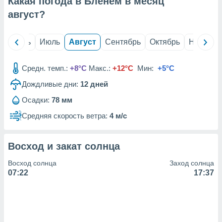
Какая погода в Бленем в месяц
с помощью
или
август
?
данных из
чников,
и
й
Июнь
Июль
Август
Сентябрь
Октябрь
Ноябрь
вование
ие
Средн. темп.:
+8°C
Макс.:
+12°C
Мин:
+5°C
х данных
Дождливые дни:
12
дней
контента.
Осадки:
78 мм
ные
и
Средняя скорость ветра:
4 м/с
ция
м
я
Восход и закат солнца
рованная
Восход солнца
Заход солнца
нтент,
07:22
17:37
е
сти рекламы
ие сведения
и и