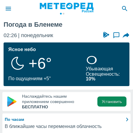
Погода в Бленеме
ие о
циальности
02:26
понедельник
...
oda.com
)
Ясное небо
+6°
алами,
тировать
Убывающая
ество
Освещенность:
яемой
По ощущениям +5°
10%
. Вы можете
ступ к этому
используя
Наслаждайтесь нашим
едующих
приложением совершенно
Установить
БЕСПЛАТНО
файлы
По часам
олучить
В ближайшие часы переменная облачность
й доступ