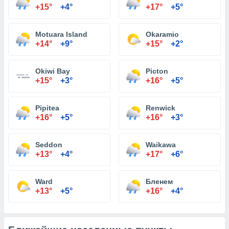
+15°
+4°
+17°
+5°
Motuara Island
Okaramio
+14°
+9°
+15°
+2°
Okiwi Bay
Picton
+15°
+3°
+16°
+5°
Pipitea
Renwick
+16°
+5°
+16°
+3°
Seddon
Waikawa
+13°
+4°
+17°
+6°
Ward
Бленем
+13°
+5°
+16°
+4°