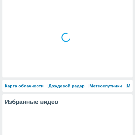
Карта облачности
Дождевой радар
Метеоспутники
Мо
Избранные видео