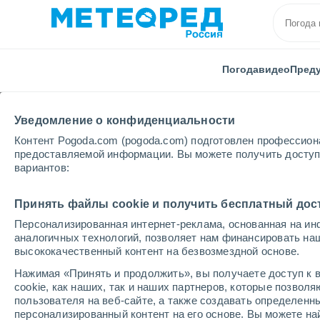
Погода
видео
Пред
Уведомление о конфиденциальности
Контент Pogoda.com (pogoda.com) подготовлен профессион
предоставляемой информации. Вы можете получить доступ 
вариантов:
Главная
Никарагуа
Департамент Боако
Принять файлы cookie и получить бесплатный дос
Персонализированная интернет-реклама, основанная на ин
Погода в департамент
аналогичных технологий, позволяет нам финансировать на
высококачественный контент на безвозмездной основе.
Нажимая «Принять и продолжить», вы получаете доступ к в
cегодня, 7 августа
Весь день
символ
cookie, как наших, так и наших партнеров, которые позвол
пользователя на веб-сайте, а также создавать определенн
персонализированный контент на его основе. Вы можете 