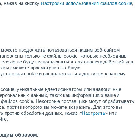
+29°
е, нажав на кнопку
Настройки использования файлов cookie
,
+21°
Санта-Фе
но можете продолжать пользоваться нашим веб-сайтом
становлены только те файлы cookie, которые необходимы
 cookie не будут использоваться для анализа действий или
ко вы сможете просматривать общую
установки cookie и воспользоваться доступом к нашему
cookie, уникальные идентификаторы или аналогичные
 персональных данных, таких как информация о вашем
ы файлов cookie. Некоторые поставщики могут обрабатывать
а, против которого вы можете возразить. Для этого вы
ть против обработки данных, нажав «
Настроить
» или
йте.
+29°
+21°
Камоапа
ющим образом: