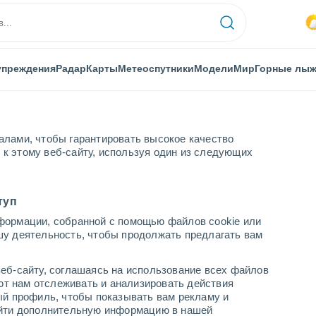
упреждения
Радар
Карты
Метеоспутники
Модели
Мир
Горные лы
алами, чтобы гарантировать высокое качество
к этому веб-сайту, используя один из следующих
туп
формации, собранной с помощью файлов cookie или
е Боако
шу деятельность, чтобы продолжать предлагать вам
еб-сайту, соглашаясь на использование всех файлов
яют нам отслеживать и анализировать действия
ый профиль, чтобы показывать вам рекламу и
найти дополнительную информацию в нашей