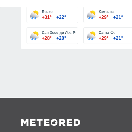
Боако
Камоапа
+31°
+22°
+29°
+21°
Сан-Хосе-де-Лос-Рематес
Санта-Фе
+28°
+20°
+29°
+21°