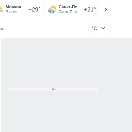
Москва
Санкт-Петербург
Якутск
+29°
+21°
Россия
Санкт-Петербург
Саха (Я
°C
жи