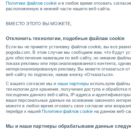
Политике файлов cookie
и в любое время отозвать согласи
расположенную в нижней части нашего веб-сайта.
+28°
ВМЕСТО ЭТОГО ВЫ МОЖЕТЕ,
+20°
Сан-Хосе-
де-Лос-
Рематес
Отклонить технологии, подобные файлам cookie
Если вы не примете установку файлов cookie, вы все рав
pogoda.com. В этом случае мы сообщаем вам, что будут у
для обеспечения навигации по веб-сайту, но никакие файлы
показа рекламы или персонализированного контента, одна
неперсонализированную рекламу. Вы можете отказаться от 
веб-сайту по подписке, нажав кнопку «Отказаться».
С вашего согласия мы и
наши партнеры
используем файлы 
технологии для хранения, получения доступа и обработки
посещении данного веб-сайта, IP-адреса и идентификатор
ваши персональные данные на основании законного интерес
можете в любое время отозвать свое согласие или возрази
+35°
перейдя к нашей
Политики файлов cookie
на данном веб-са
+24°
Теустепе
Мы и наши партнеры обрабатываем данные следу