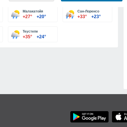
Малакатойя
Сан-Лоренсо
+27°
+20°
+33°
+23°
Теустепе
+35°
+24°