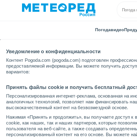
Погода
видео
Пред
Уведомление о конфиденциальности
Контент Pogoda.com (pogoda.com) подготовлен профессион
предоставляемой информации. Вы можете получить доступ 
вариантов:
Главная
Никарагуа
Департамент Боако
Сан-
Принять файлы cookie и получить бесплатный дос
Персонализированная интернет-реклама, основанная на ин
Погода в Сан-Лоренсо
аналогичных технологий, позволяет нам финансировать на
высококачественный контент на безвозмездной основе.
19:49
четверг
Нажимая «Принять и продолжить», вы получаете доступ к в
cookie, как наших, так и наших партнеров, которые позвол
пользователя на веб-сайте, а также создавать определенн
Облачно и ясно
персонализированный контент на его основе. Вы можете 