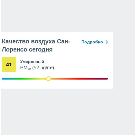
Качество воздуха Сан-
Подробно
Лоренсо сегодня
Умеренный
41
PM₁₀ (52 µg/m³)