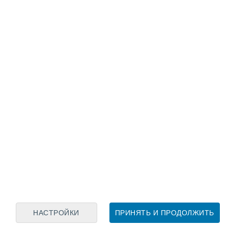
Лунный календарь
пн
вт
ср
чт
пт
сб
вс
6
7
8
9
10
11
12
13
14
15
16
17
18
19
НАСТРОЙКИ
ПРИНЯТЬ И ПРОДОЛЖИТЬ
15