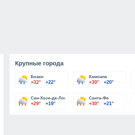
Крупные города
Боако
Камоапа
+32°
+22°
+30°
+20°
Сан-Хосе-де-Лос-Рематес
Санта-Фе
+29°
+19°
+30°
+21°