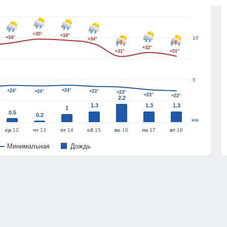
+35°
+34°
+34°
10
+34°
+32°
+31°
+31°
5
+24°
+24°
+24°
+23°
+23°
+23°
+22°
2.2
1.3
1.3
1.3
1
0.5
0.2
мм
ср
12
чт
13
пт
14
сб
15
вс
16
пн
17
вт
18
Минимальная
Дождь