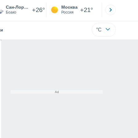
Сан-Лоренсо
Москва
Санкт-
+26°
+21°
Боако
Россия
Са
°C
жи