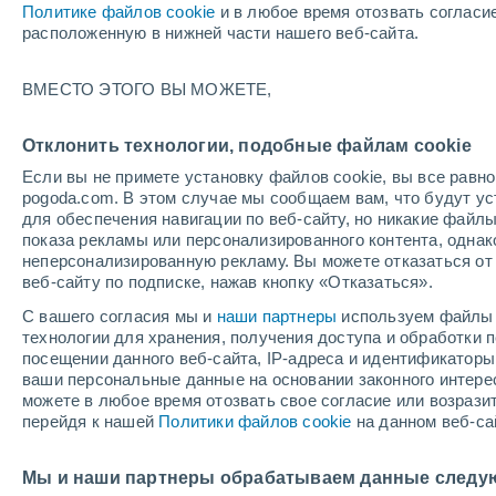
Политике файлов cookie
и в любое время отозвать согласи
+26°
расположенную в нижней части нашего веб-сайта.
Убывающ
ВМЕСТО ЭТОГО ВЫ МОЖЕТЕ,
Освещенн
По ощущениям +28°
43%
Отклонить технологии, подобные файлам cookie
Если вы не примете установку файлов cookie, вы все рав
pogoda.com. В этом случае мы сообщаем вам, что будут у
Погода на 1 – 7 дней
Карта дождей
Дождевой р
для обеспечения навигации по веб-сайту, но никакие файлы
показа рекламы или персонализированного контента, одна
неперсонализированную рекламу. Вы можете отказаться от 
веб-сайту по подписке, нажав кнопку «Отказаться».
завтра
суббота
вос
cегодня
С вашего согласия мы и
наши партнеры
используем файлы 
7 Авг.
8 Авг.
6 Авг.
технологии для хранения, получения доступа и обработки
посещении данного веб-сайта, IP-адреса и идентификатор
ваши персональные данные на основании законного интерес
можете в любое время отозвать свое согласие или возрази
60%
40%
перейдя к нашей
Политики файлов cookie
на данном веб-са
1.1 мм
0.1 мм
+33°
/
+23°
+33°
/
+23°
+3
+33°
/
+22°
Мы и наши партнеры обрабатываем данные следу