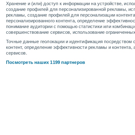
Хранение и (или) доступ к информации на устройстве, исп
8
-
17
м/с
8
-
18
м/с
8
7
-
17
м/с
создание профилей для персонализированной рекламы, ис
рекламы, создание профилей для персонализации контент
персонализированного контента, определение эффективнос
Погода в Сан-Лоренсо cегодня
, 6 а
понимание аудитории с помощью статистики или комбинаци
совершенствование сервисов, использование ограниченных
Облачно и ясно
+30°
17:00
Точные данные геолокации и идентификация посредством с
Ощущаемая т.
+32
контент, определение эффективности рекламы и контента, 
сервисов.
Облачно и ясно
+29°
18:00
Посмотреть наших 1199 партнеров
Ощущаемая т.
+31
Облачно и ясно
+27°
19:00
Ощущаемая т.
+29
Облачно и ясно
+26°
20:00
Ощущаемая т.
+28
Переменная обла
+25°
21:00
Ощущаемая т.
+26