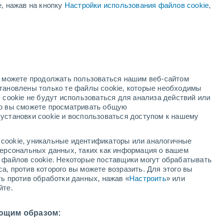
е, нажав на кнопку
Настройки использования файлов cookie
,
ая
ость:
но можете продолжать пользоваться нашим веб-сайтом
становлены только те файлы cookie, которые необходимы
адар
Метеоспутники
Модели
 cookie не будут использоваться для анализа действий или
ко вы сможете просматривать общую
установки cookie и воспользоваться доступом к нашему
кресенье
понедельник
вторник
среда
cookie, уникальные идентификаторы или аналогичные
9 Авг.
10 Авг.
11 Авг.
12 Авг.
 персональных данных, таких как информация о вашем
ы файлов cookie. Некоторые поставщики могут обрабатывать
а, против которого вы можете возразить. Для этого вы
ть против обработки данных, нажав «
Настроить
» или
50%
90%
80%
80%
йте.
0.4 мм
0.9 мм
0.7 мм
0.5 мм
3°
/
+23°
+32°
/
+23°
+33°
/
+23°
+34°
/
+24°
ющим образом: