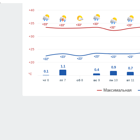
+40
+35
+33°
+33°
+33°
+33°
+33°
+32°
+30
+25
+23°
+23°
+23°
+23°
+23°
+22°
+20
1.1
0.9
0.7
0.4
0.1
°C
чт
6
пт
7
сб
8
вс
9
пн
10
вт
11
Максимальная