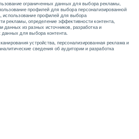
ользование ограниченных данных для выбора рекламы,
-
17
м/с
8
-
18
м/с
7
-
16
м/с
6
-
17
м/с
пользование профилей для выбора персонализированной
а, использование профилей для выбора
ти рекламы, определение эффективности контента,
вгуста
и данных из разных источников, разработка и
 данных для выбора контента.
восточный
0 Низкий
канирования устройства, персонализированная реклама и
°
6
-
13 м/с
FPS:
нет
аналитические сведения об аудитории и разработка
Северо-восточный
0 Низкий
°
5
-
12 м/с
FPS:
нет
Северо-восточный
0 Низкий
°
4
-
11 м/с
FPS:
нет
Северо-восточный
0 Низкий
°
4
-
9 м/с
FPS:
нет
чность
Северо-восточный
0 Низкий
°
4
-
10 м/с
FPS:
нет