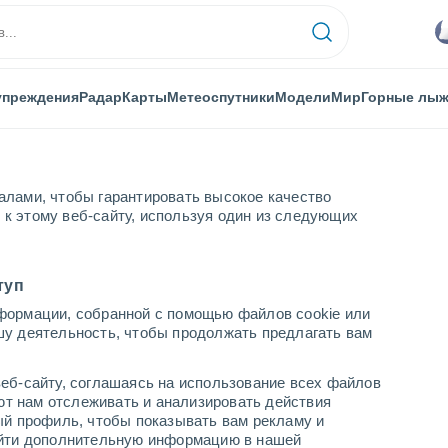
упреждения
Радар
Карты
Метеоспутники
Модели
Мир
Горные лы
алами, чтобы гарантировать высокое качество
к этому веб-сайту, используя один из следующих
Лоренсо
туп
формации, собранной с помощью файлов cookie или
 (Никарагуа)
шу деятельность, чтобы продолжать предлагать вам
...
еб-сайту, соглашаясь на использование всех файлов
яют нам отслеживать и анализировать действия
По часам
ый профиль, чтобы показывать вам рекламу и
В ближайшие часы пасмурно
найти дополнительную информацию в нашей