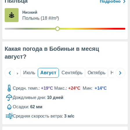
Пыльца
с помощью
Подробно
или
данных из
Низкий
чников,
Полынь (18 #/m³)
и
вование
ие
х данных
Какая погода в Бобиньи в месяц
контента.
август
?
ные
и
ция
й
Июнь
Июль
Август
Сентябрь
Октябрь
Ноябрь
м
я
Средн. темп.:
+19°C
Макс.:
+24°C
Мин:
+14°C
рованная
Дождливые дни:
10
дней
нтент,
е
Осадки:
62 мм
сти рекламы
Средняя скорость ветра:
3 м/с
ие сведения
и и