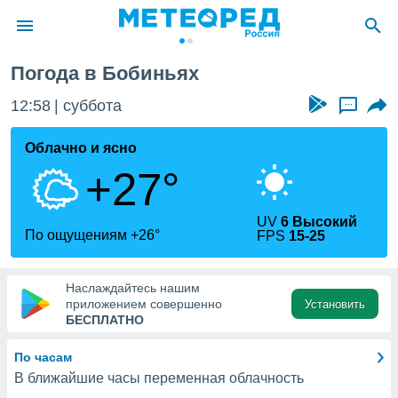
иньи
Погода в Бобиньях
ие о
циальности
12:58
суббота
...
oda.com
)
Облачно и ясно
+27°
алами,
тировать
ество
UV
6 Высокий
яемой
По ощущениям +26°
FPS
15-25
. Вы можете
ступ к этому
используя
Наслаждайтесь нашим
едующих
приложением совершенно
Установить
БЕСПЛАТНО
файлы
По часам
олучить
В ближайшие часы переменная облачность
й доступ