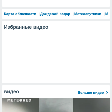
Карта облачности
Дождевой радар
Метеоспутники
Мо
Избранные видео
видео
Больше видео