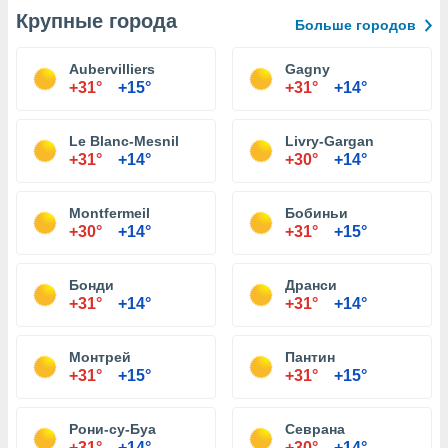
Крупные города
Больше городов
Aubervilliers
Gagny
+31°
+15°
+31°
+14°
Le Blanc-Mesnil
Livry-Gargan
+31°
+14°
+30°
+14°
Montfermeil
Бобиньи
+30°
+14°
+31°
+15°
Бонди
Дранси
+31°
+14°
+31°
+14°
Монтрей
Пантин
+31°
+15°
+31°
+15°
Рони-су-Буа
Севрана
+31°
+14°
+30°
+14°