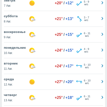
завтра
 и
5
-
9
+20°
/
+12°
м/с
7 Авг.
ть действия
я на веб-
же
суббота
3
-
7
+21°
/
+13°
пределенный
м/с
8 Авг.
обы
вам рекламу
воскресенье
зированный
6
-
11
+25°
/
+15°
м/с
9 Авг.
го основе.
айти
ьную
понедельник
4
-
9
+24°
/
+15°
 в нашей
м/с
10 Авг.
йлов cookie
ремя
вторник
5
-
10
гласие,
+24°
/
+17°
м/с
11 Авг.
опку
спользования
 cookie
среда
6
-
10
+27°
/
+20°
нную в
м/с
12 Авг.
и нашего
четверг
6
-
11
+25°
/
+18°
м/с
13 Авг.
ОГО ВЫ