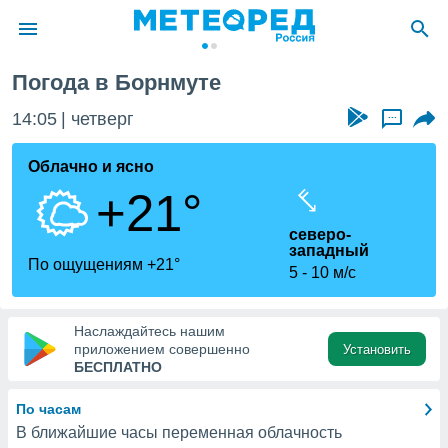
т
Погода в Борнмуте
ие о
циальности
14:05
четверг
...
oda.com
)
Облачно и ясно
+21°
алами,
тировать
северо-
ество
западный
яемой
По ощущениям +21°
5
10 м/с
. Вы можете
ступ к этому
используя
едующих
Наслаждайтесь нашим
приложением совершенно
Установить
БЕСПЛАТНО
файлы
олучить
По часам
й доступ
В ближайшие часы переменная облачность