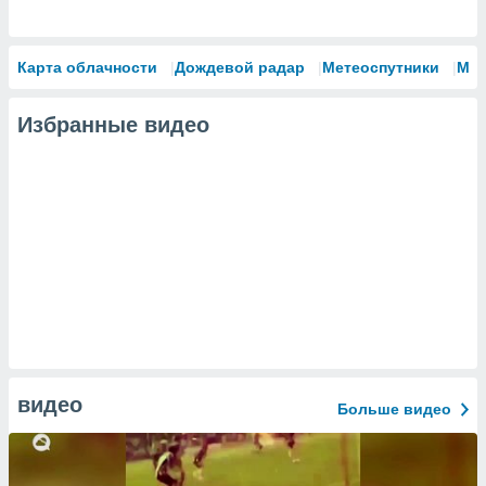
Карта облачности
Дождевой радар
Метеоспутники
Мо
Избранные видео
видео
Больше видео