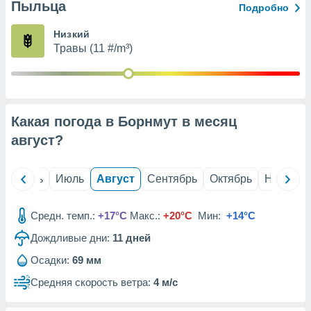
с помощью
Пыльца
Подробно
или
данных из
Низкий
чников,
Травы (11 #/m³)
и
вование
ие
х данных
Какая погода в Борнмут в месяц
контента.
август
?
ные
и
ция
й
Июнь
Июль
Август
Сентябрь
Октябрь
Ноябрь
м
я
Средн. темп.:
+17°C
Макс.:
+20°C
Мин:
+14°C
рованная
нтент,
Дождливые дни:
11
дней
е
Осадки:
69 мм
сти рекламы
Средняя скорость ветра:
4 м/с
ие сведения
и и