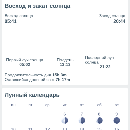
сервисов.
Восход и закат солнца
 наших 1199
неров
Восход солнца
Заход солнца
05:41
20:44
Последний луч
Первый луч солнца
Полдень
солнца
05:02
13:13
21:22
Продолжительность дня
15h 3m
Оставшийся дневной свет
7h 17m
Лунный календарь
пн
вт
ср
чт
пт
сб
вс
6
7
8
9
10
11
12
13
14
15
16