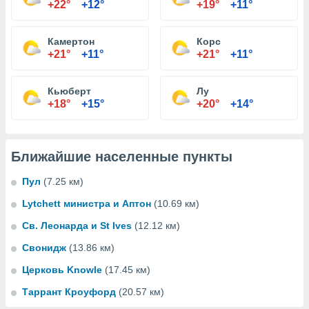
+22°
+12°
+19°
+11°
Камертон
Корс
+21°
+11°
+21°
+11°
Кьюберт
Лу
+18°
+15°
+20°
+14°
Ближайшие населенные пункты
Пул
(7.25 км)
Lytchett министра и Аптон
(10.69 км)
Св. Леонарда и St Ives
(12.12 км)
Свонидж
(13.86 км)
Церковь Knowle
(17.45 км)
Таррант Кроуфорд
(20.57 км)