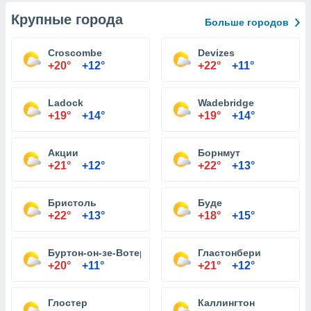
Крупные города
Больше городов
Croscombe
Devizes
+20°
+12°
+22°
+11°
Ladock
Wadebridge
+19°
+14°
+19°
+14°
Акции
Борнмут
+21°
+12°
+22°
+13°
Бристоль
Буде
+22°
+13°
+18°
+15°
Буртон-он-зе-Вотер
Гластонбери
+20°
+11°
+21°
+12°
Глостер
Каллингтон