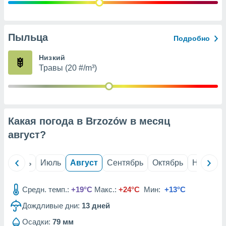
с помощью
или
данных из
чников,
Пыльца
Подробно
и
вование
Низкий
Травы (20 #/m³)
ие
х данных
контента.
ные
и
Какая погода в Brzozów в месяц
ция
м
август
?
я
рованная
й
Июнь
Июль
Август
Сентябрь
Октябрь
Ноябрь
нтент,
е
сти рекламы
Средн. темп.:
+19°C
Макс.:
+24°C
Мин:
+13°C
Дождливые дни:
13
дней
ие сведения
и и
Осадки:
79 мм