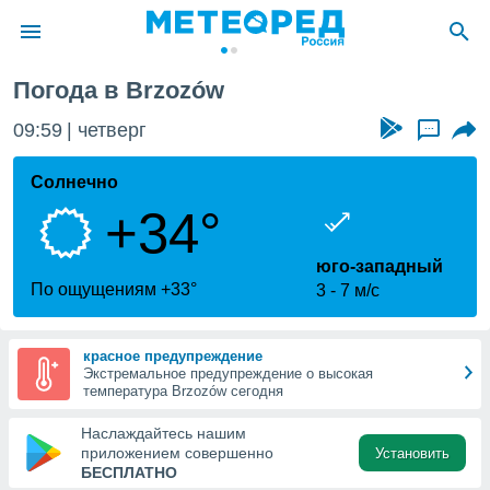
Погода в Brzozów
ие о
циальности
09:59
четверг
...
oda.com
)
Солнечно
+34°
алами,
тировать
ество
юго-западный
яемой
По ощущениям +33°
3
7 м/с
. Вы можете
ступ к этому
используя
красное предупреждение
едующих
Экстремальное предупреждение о высокая
температура Brzozów сегодня
файлы
Наслаждайтесь нашим
олучить
приложением совершенно
Установить
й доступ
БЕСПЛАТНО