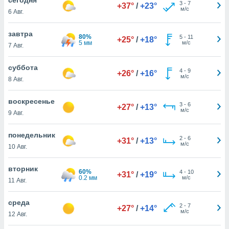
 и
3
-
7
+37°
/
+23°
м/с
6 Авг.
ть действия
я на веб-
же
завтра
80%
5
-
11
+25°
/
+18°
пределенный
5 мм
м/с
7 Авг.
обы
вам рекламу
суббота
4
-
9
зированный
+26°
/
+16°
м/с
8 Авг.
го основе.
айти
ьную
воскресенье
3
-
6
+27°
/
+13°
 в нашей
м/с
9 Авг.
йлов cookie
ремя
понедельник
2
-
6
гласие,
+31°
/
+13°
м/с
10 Авг.
опку
спользования
вторник
 cookie
60%
4
-
10
+31°
/
+19°
0.2 мм
м/с
нную в
11 Авг.
и нашего
среда
2
-
7
+27°
/
+14°
м/с
12 Авг.
ОГО ВЫ