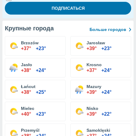
Крупные города
Больше городов
Brzozów
Jarosław
+37°
+23°
+39°
+23°
Jasło
Krosno
+38°
+24°
+37°
+24°
Łańcut
Mazury
+38°
+25°
+39°
+24°
Mielec
Nisko
+40°
+23°
+39°
+22°
Przemyśl
Samoklęski
+38°
+24°
+37°
+24°