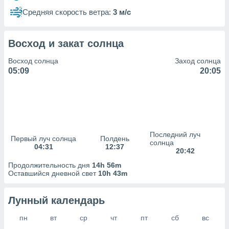
сервисов.
Средняя скорость ветра:
3 м/с
 наших 1199
неров
Восход и закат солнца
Восход солнца
Заход солнца
05:09
20:05
Последний луч
Первый луч солнца
Полдень
солнца
04:31
12:37
20:42
Продолжительность дня
14h 56m
Оставшийся дневной свет
10h 43m
Лунный календарь
пн
вт
ср
чт
пт
сб
вс