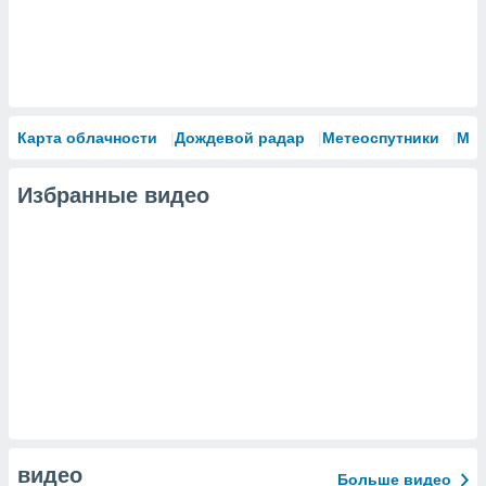
Карта облачности
Дождевой радар
Метеоспутники
Мо
Избранные видео
видео
Больше видео