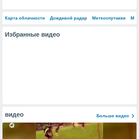
Карта облачности
Дождевой радар
Метеоспутники
Мо
Избранные видео
видео
Больше видео