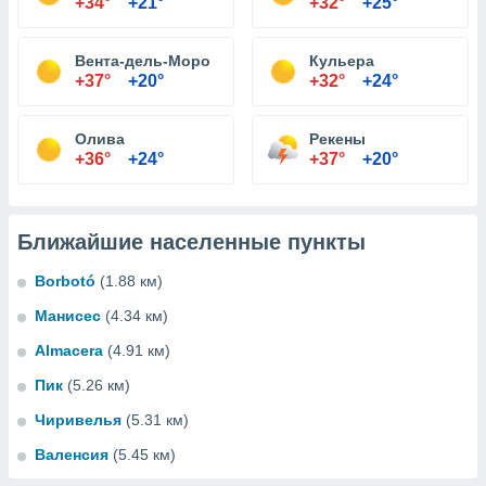
+34°
+21°
+32°
+25°
Вента-дель-Моро
Кульера
+37°
+20°
+32°
+24°
Олива
Рекены
+36°
+24°
+37°
+20°
Ближайшие населенные пункты
Borbotó
(1.88 км)
Манисес
(4.34 км)
Almacera
(4.91 км)
Пик
(5.26 км)
Чиривелья
(5.31 км)
Валенсия
(5.45 км)