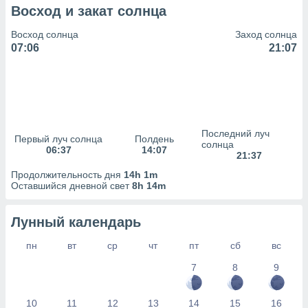
сервисов.
Восход и закат солнца
 наших 1199
Восход солнца
Заход солнца
неров
07:06
21:07
Последний луч
Первый луч солнца
Полдень
солнца
06:37
14:07
21:37
Продолжительность дня
14h 1m
Оставшийся дневной свет
8h 14m
Лунный календарь
пн
вт
ср
чт
пт
сб
вс
7
8
9
10
11
12
13
14
15
16