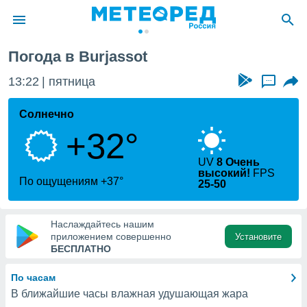
овинция Валенсии
Burjassot
Погода в Burjassot
ие о
циальности
13:22
пятница
...
oda.com
)
Солнечно
+32°
алами,
тировать
ество
UV
8 Очень
высокий!
FPS
яемой
По ощущениям +37°
25-50
. Вы можете
ступ к этому
используя
Наслаждайтесь нашим
едующих
приложением совершенно
Установите
БЕСПЛАТНО
файлы
По часам
олучить
й доступ
В ближайшие часы влажная удушающая жара