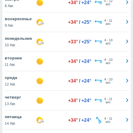
5
-
12
 и
+34°
/
+24°
м/с
8 Авг.
ть действия
я на веб-
воскресенье
же
4
-
11
+34°
/
+25°
м/с
пределенный
9 Авг.
обы
вам рекламу
понедельник
4
-
10
+33°
/
+25°
зированный
м/с
10 Авг.
го основе.
айти
вторник
ьную
4
-
10
+34°
/
+24°
м/с
 в нашей
11 Авг.
йлов cookie
ремя
среда
4
-
10
+34°
/
+24°
гласие,
м/с
12 Авг.
опку
спользования
четверг
 cookie
4
-
11
+34°
/
+24°
м/с
нную в
13 Авг.
и нашего
пятница
4
-
11
+34°
/
+24°
м/с
14 Авг.
ОГО ВЫ