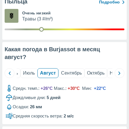
с помощью
Пыльца
Подробно
или
данных из
Очень низкий
чников,
Травы (3 #/m³)
и
вование
ие
х данных
Какая погода в Burjassot в месяц
контента.
август
?
ные
и
ция
й
Июнь
Июль
Август
Сентябрь
Октябрь
Ноябрь
м
я
Средн. темп.:
+26°C
Макс.:
+30°C
Мин:
+22°C
рованная
нтент,
Дождливые дни:
5
дней
е
Осадки:
26 мм
сти рекламы
Средняя скорость ветра:
2 м/с
ие сведения
и и