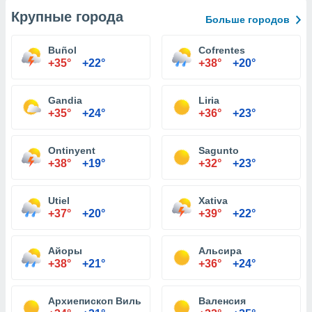
Крупные города
Больше городов
Buñol
Cofrentes
+35°
+22°
+38°
+20°
Gandia
Liria
+35°
+24°
+36°
+23°
Ontinyent
Sagunto
+38°
+19°
+32°
+23°
Utiel
Xativa
+37°
+20°
+39°
+22°
Айоры
Альсира
+38°
+21°
+36°
+24°
Архиепископ Вильяр
Валенсия