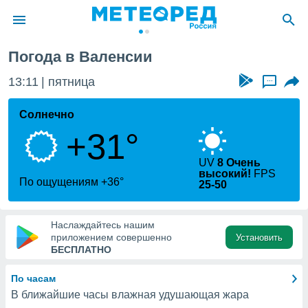
овинция Валенсии
Валенсия
Погода в Валенсии
ие о
циальности
13:11
пятница
...
oda.com
)
Солнечно
+31°
алами,
тировать
ество
UV
8 Очень
высокий!
FPS
яемой
По ощущениям +36°
25-50
. Вы можете
ступ к этому
используя
Наслаждайтесь нашим
едующих
приложением совершенно
Установить
БЕСПЛАТНО
файлы
По часам
олучить
й доступ
В ближайшие часы влажная удушающая жара