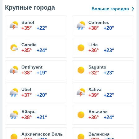
Крупные города
Больше городов
Buñol
Cofrentes
+35°
+22°
+38°
+20°
Gandia
Liria
+35°
+24°
+36°
+23°
Ontinyent
Sagunto
+38°
+19°
+32°
+23°
Utiel
Xativa
+37°
+20°
+39°
+22°
Айоры
Альсира
+38°
+21°
+36°
+24°
Архиепископ Вильяр
Валенсия