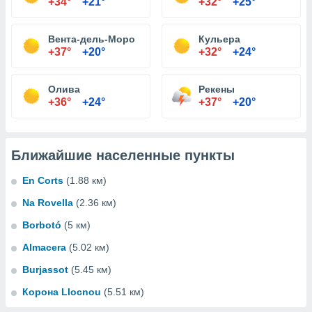
+34°
+21°
+32°
+25°
Вента-дель-Моро
Кульера
+37°
+20°
+32°
+24°
Олива
Рекены
+36°
+24°
+37°
+20°
Ближайшие населенные пункты
En Corts
(1.88 км)
Na Rovella
(2.36 км)
Borbotó
(5 км)
Almacera
(5.02 км)
Burjassot
(5.45 км)
Корона Llocnou
(5.51 км)