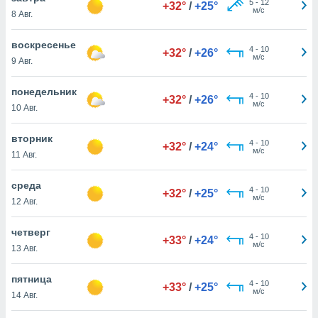
5
-
12
 и
+32°
/
+25°
м/с
8 Авг.
ть действия
я на веб-
воскресенье
же
4
-
10
+32°
/
+26°
м/с
пределенный
9 Авг.
обы
вам рекламу
понедельник
4
-
10
+32°
/
+26°
зированный
м/с
10 Авг.
го основе.
айти
вторник
ьную
4
-
10
+32°
/
+24°
м/с
 в нашей
11 Авг.
йлов cookie
ремя
среда
4
-
10
+32°
/
+25°
гласие,
м/с
12 Авг.
опку
спользования
четверг
 cookie
4
-
10
+33°
/
+24°
м/с
нную в
13 Авг.
и нашего
пятница
4
-
10
+33°
/
+25°
м/с
14 Авг.
ОГО ВЫ