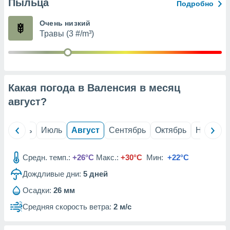
с помощью
Пыльца
Подробно
или
данных из
Очень низкий
чников,
Травы (3 #/m³)
и
вование
ие
х данных
Какая погода в Валенсия в месяц
контента.
август
?
ные
и
ция
й
Июнь
Июль
Август
Сентябрь
Октябрь
Ноябрь
м
я
Средн. темп.:
+26°C
Макс.:
+30°C
Мин:
+22°C
рованная
нтент,
Дождливые дни:
5
дней
е
Осадки:
26 мм
сти рекламы
Средняя скорость ветра:
2 м/с
ие сведения
и и