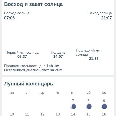
сервисов.
Восход и закат солнца
 наших 1199
Восход солнца
Заход солнца
неров
07:06
21:07
Последний луч
Первый луч солнца
Полдень
солнца
06:37
14:07
21:36
Продолжительность дня
14h 1m
Оставшийся дневной свет
8h 26m
Лунный календарь
пн
вт
ср
чт
пт
сб
вс
7
8
9
10
11
12
13
14
15
16