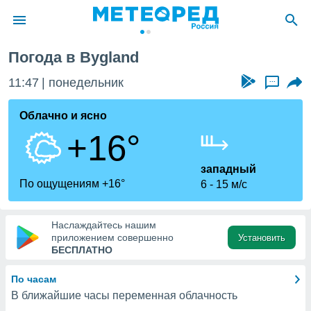
Погода в Bygland
ие о
циальности
11:47
понедельник
...
oda.com
)
Облачно и ясно
+16°
алами,
тировать
ество
западный
яемой
По ощущениям +16°
6
15 м/с
. Вы можете
ступ к этому
используя
Наслаждайтесь нашим
едующих
приложением совершенно
Установить
БЕСПЛАТНО
файлы
По часам
олучить
В ближайшие часы переменная облачность
й доступ