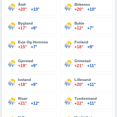
Åmli
Birkenes
+20°
+10°
+20°
+10°
Bygland
Bykle
+17°
+9°
+12°
+7°
Evje Og Hornnes
Froland
+15°
+7°
+18°
+9°
Gjerstad
Grimstad
+19°
+9°
+21°
+11°
Iveland
Lillesand
+18°
+9°
+20°
+11°
Risør
Tvedestrand
+21°
+12°
+22°
+11°