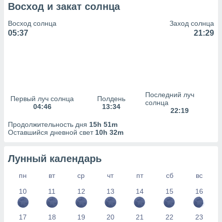
сервисов.
Восход и закат солнца
 наших 1199
Восход солнца
Заход солнца
неров
05:37
21:29
Последний луч
Первый луч солнца
Полдень
солнца
04:46
13:34
22:19
Продолжительность дня
15h 51m
Оставшийся дневной свет
10h 32m
Лунный календарь
пн
вт
ср
чт
пт
сб
вс
10
11
12
13
14
15
16
17
18
19
20
21
22
23