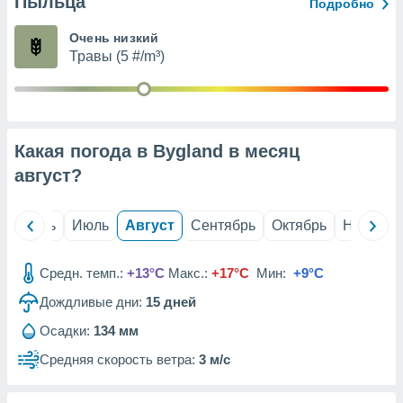
Пыльца
с помощью
Подробно
или
данных из
Очень низкий
чников,
Травы (5 #/m³)
и
вование
ие
х данных
Какая погода в Bygland в месяц
контента.
август
?
ные
и
ция
й
Июнь
Июль
Август
Сентябрь
Октябрь
Ноябрь
м
я
Средн. темп.:
+13°C
Макс.:
+17°C
Мин:
+9°C
рованная
Дождливые дни:
15
дней
нтент,
е
Осадки:
134 мм
сти рекламы
Средняя скорость ветра:
3 м/с
ие сведения
и и