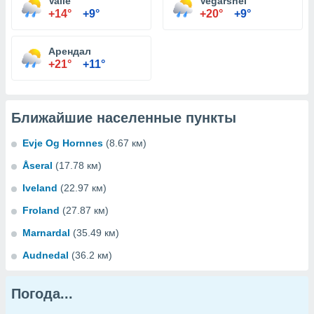
Valle
Vegårshei
+14°
+9°
+20°
+9°
Арендал
+21°
+11°
Ближайшие населенные пункты
Evje Og Hornnes
(8.67 км)
Åseral
(17.78 км)
Iveland
(22.97 км)
Froland
(27.87 км)
Marnardal
(35.49 км)
Audnedal
(36.2 км)
Погода...