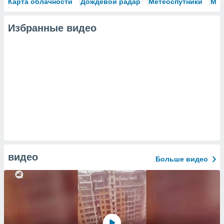
Карта облачности
Дождевой радар
Метеоспутники
Мо
Избранные видео
видео
Больше видео