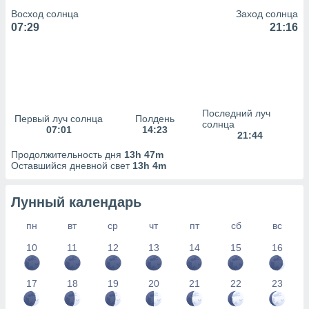
сервисов.
Восход солнца
Заход солнца
 наших 1199
07:29
21:16
неров
Последний луч
Первый луч солнца
Полдень
солнца
07:01
14:23
21:44
Продолжительность дня
13h 47m
Оставшийся дневной свет
13h 4m
Лунный календарь
пн
вт
ср
чт
пт
сб
вс
10
11
12
13
14
15
16
17
18
19
20
21
22
23