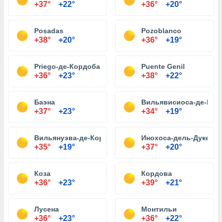
+37°
+22°
+36°
+20°
Posadas
Pozoblanco
+38°
+20°
+36°
+19°
Priego-де-Кордоба
Puente Genil
+36°
+23°
+38°
+22°
Баэна
Вильявисиоса-де-Кор
+37°
+23°
+34°
+19°
Вильянуэва-де-Кордоба
Инохоса-дель-Дуке
+35°
+19°
+37°
+20°
Коза
Кордова
+36°
+23°
+39°
+21°
Лусена
Монтильи
+36°
+23°
+36°
+22°