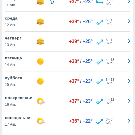
+37°
/
+23°
 и
м/с
11 Авг.
ть действия
я на веб-
среда
же
5
-
11
+39°
/
+26°
м/с
пределенный
12 Авг.
обы
вам рекламу
четверг
3
-
11
+39°
/
+25°
зированный
м/с
13 Авг.
го основе.
айти
пятница
ьную
4
-
13
+38°
/
+25°
м/с
14 Авг.
 в нашей
йлов cookie
ремя
суббота
6
-
13
+37°
/
+23°
гласие,
м/с
15 Авг.
опку
спользования
воскресенье
 cookie
4
-
12
+37°
/
+23°
м/с
16 Авг.
нную в
и нашего
понедельник
3
-
8
+36°
/
+22°
м/с
17 Авг.
ОГО ВЫ