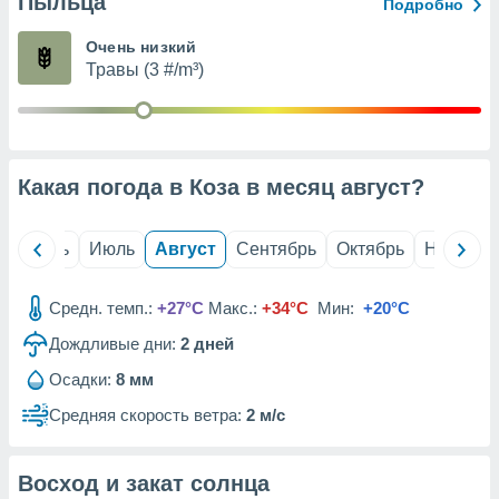
Пыльца
с помощью
Подробно
или
данных из
Очень низкий
чников,
Травы (3 #/m³)
и
вование
ие
х данных
Какая погода в Коза в месяц
август
?
контента.
ные
и
й
Июнь
Июль
Август
Сентябрь
Октябрь
Ноябрь
ция
м
Средн. темп.:
+27°C
Макс.:
+34°C
Мин:
+20°C
я
Дождливые дни:
2
дней
рованная
нтент,
Осадки:
8 мм
е
Средняя скорость ветра:
2 м/с
сти рекламы
ие сведения
Восход и закат солнца
и и