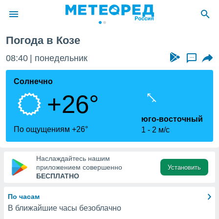
за
Погода в Козе
ие о
циальности
08:40
понедельник
...
oda.com
)
Солнечно
+26°
алами,
тировать
ество
юго-восточный
яемой
По ощущениям +26°
1
2 м/с
. Вы можете
ступ к этому
используя
Наслаждайтесь нашим
едующих
приложением совершенно
Установить
БЕСПЛАТНО
файлы
По часам
олучить
В ближайшие часы безоблачно
й доступ