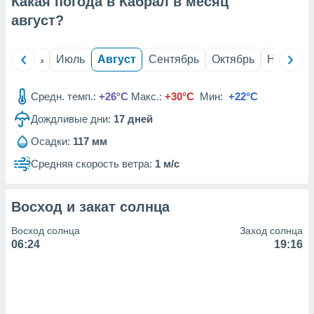
Какая погода в Кабрал в месяц
с помощью
или
август
?
данных из
чников,
и
й
Июнь
Июль
Август
Сентябрь
Октябрь
Ноябрь
вование
ие
Средн. темп.:
+26°C
Макс.:
+30°C
Мин:
+22°C
х данных
Дождливые дни:
17
дней
контента.
Осадки:
117 мм
ные
и
Средняя скорость ветра:
1 м/с
ция
м
я
Восход и закат солнца
рованная
Восход солнца
Заход солнца
нтент,
06:24
19:16
е
сти рекламы
ие сведения
и и