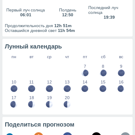
сервисов.
Последний луч
Первый луч солнца
Полдень
 наших 1199
солнца
06:01
12:50
неров
19:39
Продолжительность дня
12h 51m
Оставшийся дневной свет
11h 54m
Лунный календарь
пн
вт
ср
чт
пт
сб
вс
7
8
9
10
11
12
13
14
15
16
17
18
19
20
Поделиться прогнозом