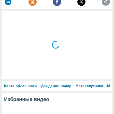
Карта облачности
Дождевой радар
Метеоспутники
Мо
Избранные видео