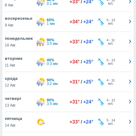
+33°
/
+24°
 и
0.1 мм
м/с
8 Авг.
ть действия
я на веб-
воскресенье
же
60%
5
-
13
+34°
/
+24°
1 мм
м/с
пределенный
9 Авг.
обы
вам рекламу
понедельник
90%
4
-
11
+33°
/
+24°
зированный
3.5 мм
м/с
10 Авг.
го основе.
айти
вторник
ьную
40%
5
-
13
+34°
/
+25°
0.3 мм
м/с
11 Авг.
 в нашей
йлов cookie
ремя
среда
90%
4
-
11
+31°
/
+25°
гласие,
3.2 мм
м/с
12 Авг.
опку
спользования
четверг
 cookie
90%
4
-
12
+31°
/
+24°
3.5 мм
м/с
13 Авг.
нную в
и нашего
пятница
5
-
14
+33°
/
+24°
м/с
14 Авг.
ОГО ВЫ