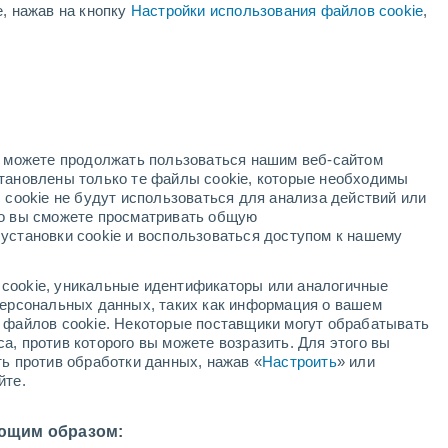
е, нажав на кнопку
Настройки использования файлов cookie
,
Ожидается небольшой дождь
Завтра ранним утром
но можете продолжать пользоваться нашим веб-сайтом
становлены только те файлы cookie, которые необходимы
адар
Метеоспутники
Модели
 cookie не будут использоваться для анализа действий или
ко вы сможете просматривать общую
установки cookie и воспользоваться доступом к нашему
кресенье
понедельник
вторник
среда
cookie, уникальные идентификаторы или аналогичные
9 Авг.
10 Авг.
11 Авг.
12 Авг.
 персональных данных, таких как информация о вашем
ы файлов cookie. Некоторые поставщики могут обрабатывать
а, против которого вы можете возразить. Для этого вы
ть против обработки данных, нажав «
Настроить
» или
30%
йте.
0.1 мм
9°
/
+3°
+9°
/
+4°
+11°
/
+4°
+11°
/
+2°
ющим образом: