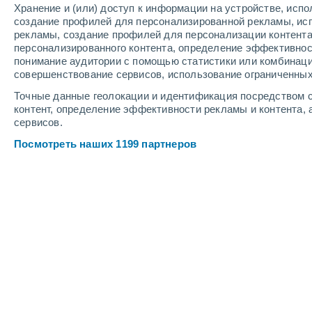
Хранение и (или) доступ к информации на устройстве, исп
12
-
17
м/с
8
-
12
м/с
7
12
-
17
м/с
создание профилей для персонализированной рекламы, ис
рекламы, создание профилей для персонализации контент
персонализированного контента, определение эффективнос
Погода в Карелмапу cегодня
, 6 авг
понимание аудитории с помощью статистики или комбинаци
совершенствование сервисов, использование ограниченных
Облачно и ясно
+10°
17:00
Точные данные геолокации и идентификация посредством с
Ощущаемая т.
+6
контент, определение эффективности рекламы и контента, 
сервисов.
Небольшой дож
40%
+10°
18:00
Посмотреть наших 1199 партнеров
0.2 мм
Ощущаемая т.
+6
Небольшой дож
70%
+9°
19:00
1.1 мм
Ощущаемая т.
+5
Небольшой дож
90%
+9°
20:00
1.8 мм
Ощущаемая т.
+5
Умеренный дож
90%
+9°
21:00
2.6 мм
Ощущаемая т.
+5