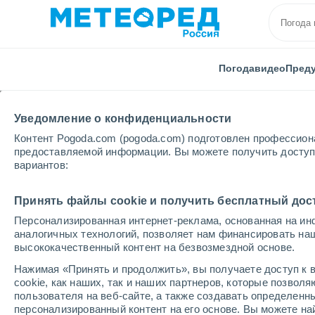
Погода
видео
Пред
Уведомление о конфиденциальности
Контент Pogoda.com (pogoda.com) подготовлен профессион
предоставляемой информации. Вы можете получить доступ 
вариантов:
Главная
Чили
Регион Лос-Лагос
Карелмапу
Принять файлы cookie и получить бесплатный дос
Персонализированная интернет-реклама, основанная на ин
Погода в Карелмапу
аналогичных технологий, позволяет нам финансировать на
высококачественный контент на безвозмездной основе.
23:45
четверг
Нажимая «Принять и продолжить», вы получаете доступ к в
cookie, как наших, так и наших партнеров, которые позвол
пользователя на веб-сайте, а также создавать определенн
Небольшой дождь
персонализированный контент на его основе. Вы можете 