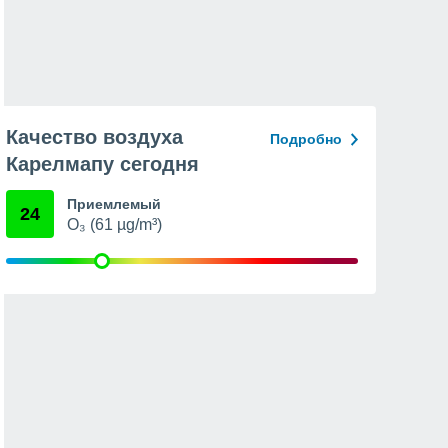
Качество воздуха
Подробно
Карелмапу сегодня
Приемлемый
24
O₃ (61 µg/m³)