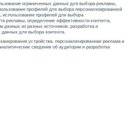
ользование ограниченных данных для выбора рекламы,
-
10
м/с
8
-
12
м/с
5
-
9
м/с
4
-
6
м/с
пользование профилей для выбора персонализированной
а, использование профилей для выбора
ти рекламы, определение эффективности контента,
уста
и данных из разных источников, разработка и
 данных для выбора контента.
северо-западный
0 Низкий
канирования устройства, персонализированная реклама и
°
10
-
14 м/с
FPS:
нет
аналитические сведения об аудитории и разработка
дь
северо-западный
0 Низкий
°
10
-
14 м/с
FPS:
нет
дь
северо-западный
0 Низкий
°
10
-
14 м/с
FPS:
нет
дь
северо-западный
0 Низкий
°
12
-
16 м/с
FPS:
нет
дь
северо-западный
0 Низкий
°
11
-
16 м/с
FPS:
нет