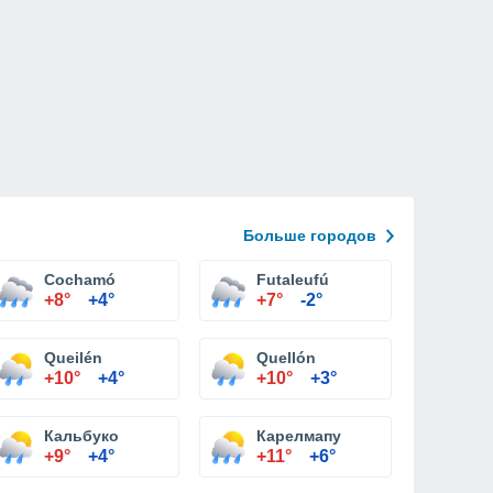
Больше городов
Cochamó
Futaleufú
+8°
+4°
+7°
-2°
Queilén
Quellón
+10°
+4°
+10°
+3°
Кальбуко
Карелмапу
+9°
+4°
+11°
+6°