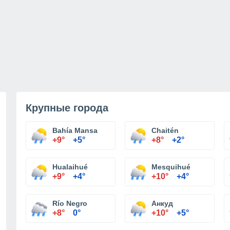
Крупные города
Bahía Mansa
Chaitén
+9°
+5°
+8°
+2°
Hualaihué
Mesquihué
+9°
+4°
+10°
+4°
Río Negro
Анкуд
+8°
0°
+10°
+5°