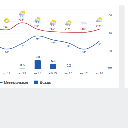
60
+14°
+12°
+12°
+11°
+11°
+10°
+10°
40
+9°
+7°
+7°
+6°
+6°
20
+3°
+3°
9.8
5.5
0.5
0.2
мм
ср
12
чт
13
пт
14
сб
15
вс
16
пн
17
вт
18
Минимальная
Дождь