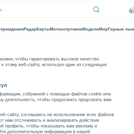
упреждения
Радар
Карты
Метеоспутники
Модели
Мир
Горные лы
алами, чтобы гарантировать высокое качество
к этому веб-сайту, используя один из следующих
туп
формации, собранной с помощью файлов cookie или
шу деятельность, чтобы продолжать предлагать вам
...
еб-сайту, соглашаясь на использование всех файлов
яют нам отслеживать и анализировать действия
По часам
ый профиль, чтобы показывать вам рекламу и
В ближайшие часы порывы
найти дополнительную информацию в нашей
ветра до
17 м/с