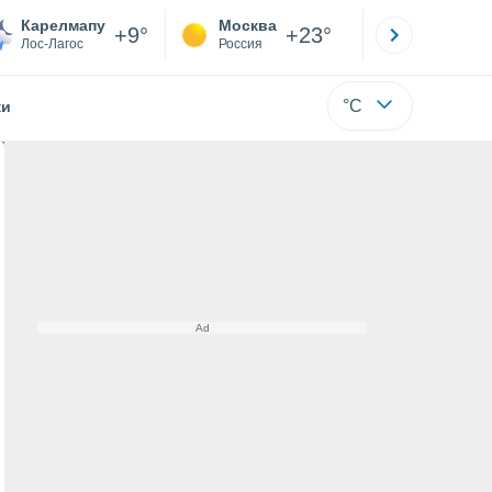
Карелмапу
Москва
Санкт-
+9°
+23°
Лос-Лагос
Россия
Са
°C
жи