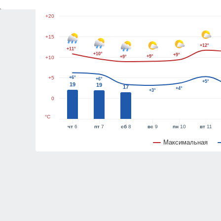
+20
+15
+12°
+11°
+10°
+9°
+9°
+9°
+10
+5
+6°
+6°
+5°
19
19
17
+4°
+3°
0
°C
чт
6
пт
7
сб
8
вс
9
пн
10
вт
11
Максимальная