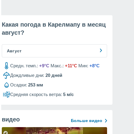
Какая погода в Карелмапу в месяц
август
?
Август
Средн. темп.:
+9°C
Макс.:
+11°C
Мин:
+8°C
Дождливые дни:
20
дней
Осадки:
253 мм
Средняя скорость ветра:
5 м/с
видео
Больше видео