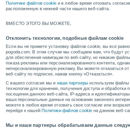
Политике файлов cookie
и в любое время отозвать согласи
+9°
расположенную в нижней части нашего веб-сайта.
90%
ВМЕСТО ЭТОГО ВЫ МОЖЕТЕ,
По ощущениям +5°
2.1 мм
Отклонить технологии, подобные файлам cookie
Если вы не примете установку файлов cookie, вы все рав
pogoda.com. В этом случае мы сообщаем вам, что будут у
Погода на 1 – 7 дней
Карта дождей
Дождевой р
для обеспечения навигации по веб-сайту, но никакие файлы
показа рекламы или персонализированного контента, одна
неперсонализированную рекламу. Вы можете отказаться от 
веб-сайту по подписке, нажав кнопку «Отказаться».
завтра
суббота
вос
cегодня
С вашего согласия мы и
наши партнеры
используем файлы 
7 Авг.
8 Авг.
6 Авг.
технологии для хранения, получения доступа и обработки
посещении данного веб-сайта, IP-адреса и идентификатор
ваши персональные данные на основании законного интерес
можете в любое время отозвать свое согласие или возрази
90%
90%
90%
перейдя к нашей
Политики файлов cookie
на данном веб-са
26 мм
21 мм
15 мм
+10°
/
+5°
+9°
/
+4°
+
+11°
/
+6°
Мы и наши партнеры обрабатываем данные следу