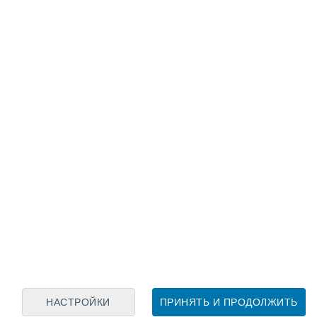
Лунный календарь
пн
вт
ср
чт
пт
сб
вс
6
7
8
9
10
11
12
13
14
15
16
17
18
19
НАСТРОЙКИ
ПРИНЯТЬ И ПРОДОЛЖИТЬ
80