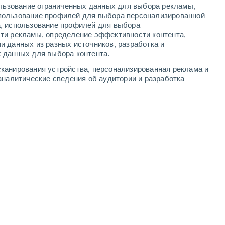
ользование ограниченных данных для выбора рекламы,
-
7
м/с
5
-
9
м/с
5
-
8
м/с
5
-
10
м/с
пользование профилей для выбора персонализированной
а, использование профилей для выбора
ти рекламы, определение эффективности контента,
та
и данных из разных источников, разработка и
 данных для выбора контента.
восточный
0 Низкий
канирования устройства, персонализированная реклама и
°
2
-
3 м/с
FPS:
нет
аналитические сведения об аудитории и разработка
чность
восточный
0 Низкий
°
2
-
3 м/с
FPS:
нет
чность
Северо-восточный
0 Низкий
°
2
-
3 м/с
FPS:
нет
восточный
0 Низкий
°
1
-
2 м/с
FPS:
нет
ь
восточный
0 Низкий
°
2
-
3 м/с
FPS:
нет