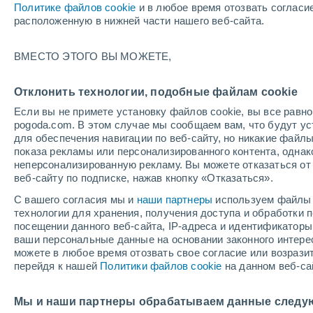
Политике файлов cookie
и в любое время отозвать согласи
+12°
расположенную в нижней части нашего веб-сайта.
Убывающ
ВМЕСТО ЭТОГО ВЫ МОЖЕТЕ,
Освещенн
По ощущениям +12°
44%
Отклонить технологии, подобные файлам cookie
Если вы не примете установку файлов cookie, вы все рав
pogoda.com. В этом случае мы сообщаем вам, что будут у
Погода на 1 – 7 дней
Карта дождей
Дождевой р
для обеспечения навигации по веб-сайту, но никакие файлы
показа рекламы или персонализированного контента, одна
неперсонализированную рекламу. Вы можете отказаться от 
веб-сайту по подписке, нажав кнопку «Отказаться».
завтра
суббота
вос
cегодня
С вашего согласия мы и
наши партнеры
используем файлы 
7 Авг.
8 Авг.
6 Авг.
технологии для хранения, получения доступа и обработки
посещении данного веб-сайта, IP-адреса и идентификатор
ваши персональные данные на основании законного интерес
можете в любое время отозвать свое согласие или возрази
30%
90%
перейдя к нашей
Политики файлов cookie
на данном веб-са
0.1 мм
24 мм
+13°
/
+5°
+12°
/
+6°
+
+16°
/
+9°
Мы и наши партнеры обрабатываем данные следу