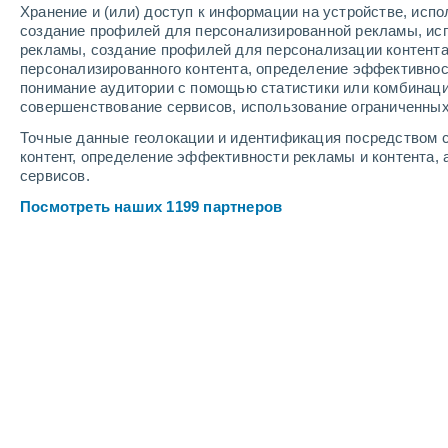
Хранение и (или) доступ к информации на устройстве, исп
6
-
10
м/с
5
-
8
м/с
4
9
-
14
м/с
создание профилей для персонализированной рекламы, ис
рекламы, создание профилей для персонализации контент
персонализированного контента, определение эффективнос
Погода в Кармело cегодня
, 6 авгус
понимание аудитории с помощью статистики или комбинаци
совершенствование сервисов, использование ограниченных
Ясное небо
+12°
01:00
Точные данные геолокации и идентификация посредством с
Ощущаемая т.
+12
контент, определение эффективности рекламы и контента, 
сервисов.
Переменная обла
+12°
02:00
Посмотреть наших 1199 партнеров
Ощущаемая т.
+12
Переменная обла
+11°
03:00
Ощущаемая т.
+11
Пасмурно
+11°
05:00
Ощущаемая т.
+11
Небольшой дожд
30%
+12°
08:00
0.4 мм
Ощущаемая т.
+12