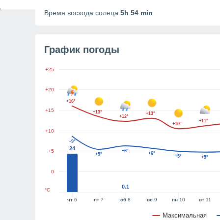
Продолжительность дня
10h 36m
Время восхода солнца
5h 54 min
График погоды
+25
+20
+16°
+15
+13°
+13°
+12°
+11°
+10°
+10
+9°
24
+5
+6°
+6°
+5°
+5°
+5°
0
0.1
°C
чт
6
пт
7
сб
8
вс
9
пн
10
вт
11
Максимальная