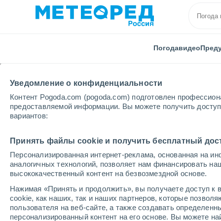
Погода
видео
Пред
Уведомление о конфиденциальности
Контент Pogoda.com (pogoda.com) подготовлен профессион
предоставляемой информации. Вы можете получить доступ 
вариантов:
Главная
Уругвай
Колония
Кармело
Принять файлы cookie и получить бесплатный дос
Персонализированная интернет-реклама, основанная на ин
Погода в Кармело
аналогичных технологий, позволяет нам финансировать на
высококачественный контент на безвозмездной основе.
01:21
четверг
Нажимая «Принять и продолжить», вы получаете доступ к в
cookie, как наших, так и наших партнеров, которые позвол
пользователя на веб-сайте, а также создавать определенн
Ясное небо
персонализированный контент на его основе. Вы можете 