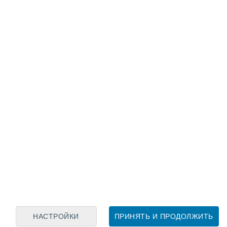
Лунный календарь
пн
вт
ср
чт
пт
сб
вс
6
7
8
9
10
11
12
13
14
15
16
17
18
19
НАСТРОЙКИ
ПРИНЯТЬ И ПРОДОЛЖИТЬ