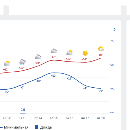
75
+18°
+17°
+16°
+16°
+15°
50
+13°
+12°
+12°
+11°
+10°
+7°
+7°
25
+5°
+5°
0.5
мм
ср
12
чт
13
пт
14
сб
15
вс
16
пн
17
вт
18
Минимальная
Дождь