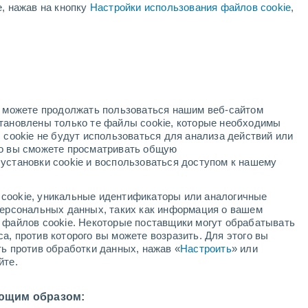
е, нажав на кнопку
Настройки использования файлов cookie
,
оранжевое
предупреждение
Значительное предупреждение о
ая
гроза Кармело сегодня
ость:
но можете продолжать пользоваться нашим веб-сайтом
становлены только те файлы cookie, которые необходимы
адар
Метеоспутники
Модели
 cookie не будут использоваться для анализа действий или
ко вы сможете просматривать общую
установки cookie и воспользоваться доступом к нашему
кресенье
понедельник
вторник
среда
cookie, уникальные идентификаторы или аналогичные
9 Авг.
10 Авг.
11 Авг.
12 Авг.
 персональных данных, таких как информация о вашем
ы файлов cookie. Некоторые поставщики могут обрабатывать
а, против которого вы можете возразить. Для этого вы
ть против обработки данных, нажав «
Настроить
» или
йте.
13°
/
+6°
+10°
/
+5°
+11°
/
+5°
+12°
/
+5°
ющим образом: