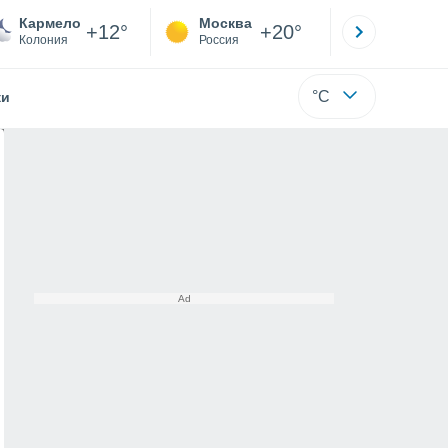
Кармело
Москва
Санкт-
+12°
+20°
Колония
Россия
Са
°C
жи