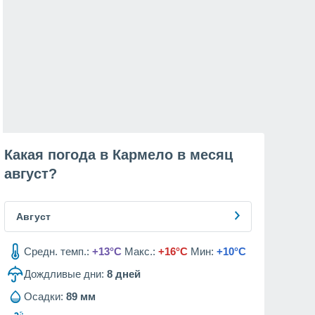
Какая погода в Кармело в месяц
август
?
Август
Средн. темп.:
+13°C
Макс.:
+16°C
Мин:
+10°C
Дождливые дни:
8
дней
Осадки:
89 мм