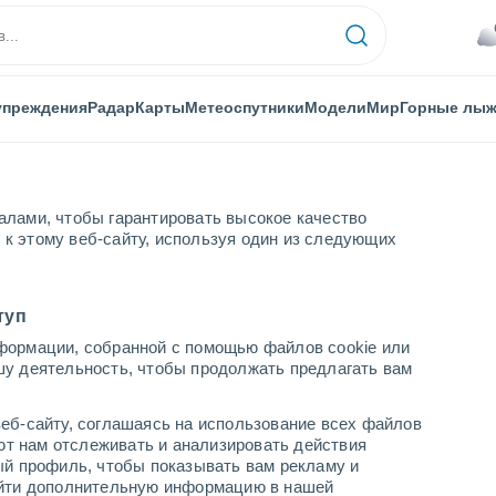
упреждения
Радар
Карты
Метеоспутники
Модели
Мир
Горные лы
алами, чтобы гарантировать высокое качество
к этому веб-сайту, используя один из следующих
туп
формации, собранной с помощью файлов cookie или
шу деятельность, чтобы продолжать предлагать вам
...
еб-сайту, соглашаясь на использование всех файлов
яют нам отслеживать и анализировать действия
По часам
ый профиль, чтобы показывать вам рекламу и
В ближайшие часы пасмурно
найти дополнительную информацию в нашей