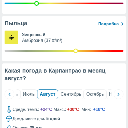
с помощью
или
данных из
чников,
и
Пыльца
Подробно
вование
Умеренный
ие
Амброзия (37 #/m³)
х данных
контента.
ные
и
ция
Какая погода в Карпантрас в месяц
м
август
?
я
рованная
й
Июнь
Июль
Август
Сентябрь
Октябрь
Ноябрь
нтент,
е
сти рекламы
Средн. темп.:
+24°C
Макс.:
+30°C
Мин:
+18°C
ие сведения
Дождливые дни:
5
дней
и и
Осадки:
38 мм