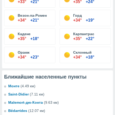
+33°
+21°
+35°
+24°
Везон-ла-Ромен
Горд
+34°
+21°
+34°
+19°
Кадене
Карпантрас
+35°
+18°
+35°
+22°
Оранж
Склонный
+34°
+23°
+34°
+18°
Ближайшие населенные пункты
Монте
(4.49 км)
Saint-Didier
(7.11 км)
Malemort-дю-Конта
(9.63 км)
Bédarrides
(12.07 км)