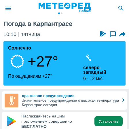
клюз
Карпантрас
Погода в Карпантрасе
ие о
циальности
10:10
пятница
...
oda.com
)
Солнечно
+27°
алами,
тировать
северо-
ество
западный
яемой
По ощущениям +27°
6
12 м/с
. Вы можете
ступ к этому
используя
едующих
оранжевое предупреждение
Значительное предупреждение о высокая температура
Карпантрас сегодня
файлы
Наслаждайтесь нашим
олучить
приложением совершенно
Установить
й доступ
БЕСПЛАТНО