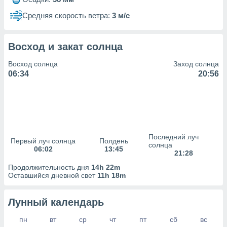
сервисов.
Средняя скорость ветра:
3 м/с
 наших 1199
неров
Восход и закат солнца
Восход солнца
Заход солнца
06:34
20:56
Последний луч
Первый луч солнца
Полдень
солнца
06:02
13:45
21:28
Продолжительность дня
14h 22m
Оставшийся дневной свет
11h 18m
Лунный календарь
пн
вт
ср
чт
пт
сб
вс