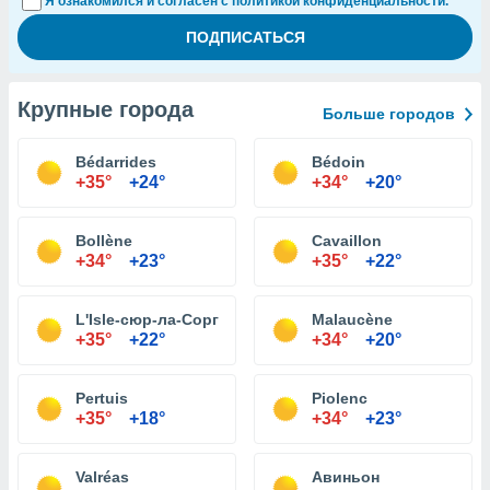
Я ознакомился и согласен с политикой конфиденциальности.
Крупные города
Больше городов
Bédarrides
Bédoin
+35°
+24°
+34°
+20°
Bollène
Cavaillon
+34°
+23°
+35°
+22°
L'Isle-сюр-ла-Сорг
Malaucène
+35°
+22°
+34°
+20°
Pertuis
Piolenc
+35°
+18°
+34°
+23°
Valréas
Авиньон