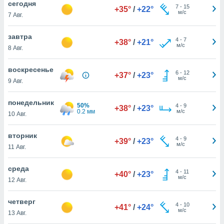
cегодня
 и
7
-
15
+35°
/
+22°
м/с
ть действия
7 Авг.
я на веб-
же
завтра
4
-
7
пределенный
+38°
/
+21°
м/с
8 Авг.
обы
вам рекламу
воскресенье
зированный
6
-
12
+37°
/
+23°
м/с
го основе.
9 Авг.
айти
ьную
понедельник
50%
4
-
9
+38°
/
+23°
 в нашей
0.2 мм
м/с
10 Авг.
йлов cookie
ремя
вторник
гласие,
4
-
9
+39°
/
+23°
м/с
опку
11 Авг.
спользования
 cookie
среда
4
-
11
+40°
/
+23°
нную в
м/с
12 Авг.
и нашего
четверг
4
-
10
+41°
/
+24°
м/с
ОГО ВЫ
13 Авг.