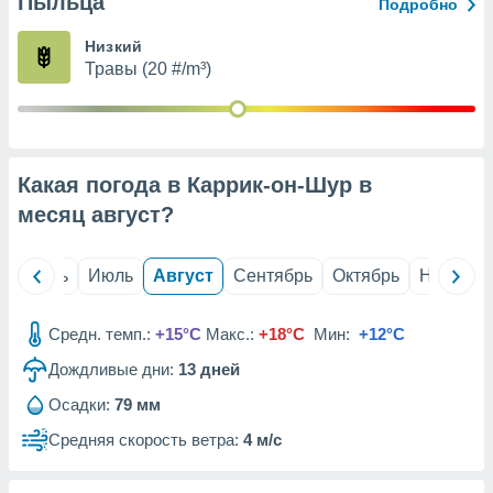
Пыльца
с помощью
Подробно
или
данных из
Низкий
чников,
Травы (20 #/m³)
и
вование
ие
х данных
Какая погода в Каррик-он-Шур в
контента.
месяц
август
?
ные
и
ция
й
Июнь
Июль
Август
Сентябрь
Октябрь
Ноябрь
м
я
Средн. темп.:
+15°C
Макс.:
+18°C
Мин:
+12°C
рованная
Дождливые дни:
13
дней
нтент,
е
Осадки:
79 мм
сти рекламы
Средняя скорость ветра:
4 м/с
ие сведения
и и