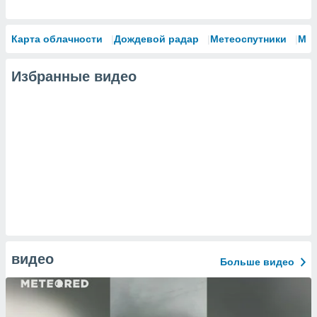
Карта облачности
Дождевой радар
Метеоспутники
Мо
Избранные видео
видео
Больше видео