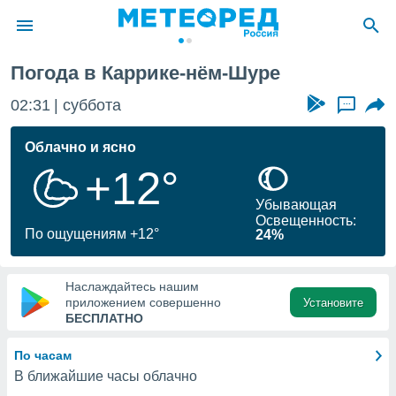
Погода в Каррике-нём-Шуре
ие о
циальности
02:31
суббота
...
oda.com
)
Облачно и ясно
+12°
алами,
тировать
Убывающая
ество
Освещенность:
яемой
По ощущениям +12°
24%
. Вы можете
ступ к этому
используя
Наслаждайтесь нашим
едующих
приложением совершенно
Установите
БЕСПЛАТНО
файлы
По часам
олучить
В ближайшие часы облачно
й доступ