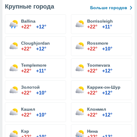
Крупные города
Больше городов
Ballina
Borrisoleigh
+22°
+12°
+22°
+11°
Cloughjordan
Rossmore
+22°
+12°
+22°
+10°
Templemore
Toomevara
+22°
+11°
+22°
+12°
Золотой
Каррик-он-Шур
+22°
+10°
+22°
+12°
Кашел
Клонмел
+22°
+10°
+22°
+12°
Кэр
Нина
+22°
+10°
+22°
+13°