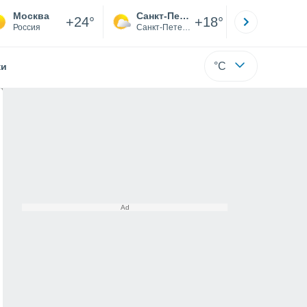
Москва
Санкт-Петербург
Якутск
+24°
+18°
Россия
Санкт-Петербург
Саха (Я
°C
жи