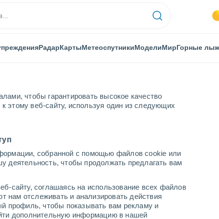
упреждения
Радар
Карты
Метеоспутники
Модели
Мир
Горные лы
алами, чтобы гарантировать высокое качество
к этому веб-сайту, используя один из следующих
туп
формации, собранной с помощью файлов cookie или
Леоне
шу деятельность, чтобы продолжать предлагать вам
еб-сайту, соглашаясь на использование всех файлов
яют нам отслеживать и анализировать действия
ый профиль, чтобы показывать вам рекламу и
+22°
найти дополнительную информацию в нашей