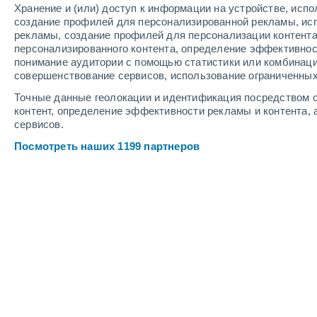
+24°
Хранение и (или) доступ к информации на устройстве, исп
Candeleda
создание профилей для персонализированной рекламы, ис
рекламы, создание профилей для персонализации контент
Провинции Кастилия и Леон
персонализированного контента, определение эффективнос
понимание аудитории с помощью статистики или комбинаци
совершенствование сервисов, использование ограниченных
Точные данные геолокации и идентификация посредством с
контент, определение эффективности рекламы и контента, 
сервисов.
Посмотреть наших 1199 партнеров
Крупные города