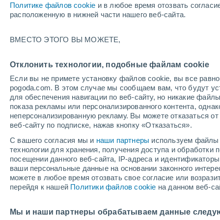
Политике файлов cookie
и в любое время отозвать согласи
расположенную в нижней части нашего веб-сайта.
+33°
ВМЕСТО ЭТОГО ВЫ МОЖЕТЕ,
Guard
+33°
+14°
+17°
Леон
Понферрада
Отклонить технологии, подобные файлам cookie
Если вы не примете установку файлов cookie, вы все рав
pogoda.com. В этом случае мы сообщаем вам, что будут у
+35°
для обеспечения навигации по веб-сайту, но никакие файлы
+17°
показа рекламы или персонализированного контента, одна
Villafáfila
неперсонализированную рекламу. Вы можете отказаться от 
Валья
веб-сайту по подписке, нажав кнопку «Отказаться».
+34°
С вашего согласия мы и
наши партнеры
+18°
используем файлы 
Fermoselle
технологии для хранения, получения доступа и обработки
+34°
посещении данного веб-сайта, IP-адреса и идентификатор
+18°
ваши персональные данные на основании законного интерес
Саламанка
Провод г
можете в любое время отозвать свое согласие или возрази
+35°
перейдя к нашей
Политики файлов cookie
на данном веб-са
+17°
Сьюдад-
Родриго
Мы и наши партнеры обрабатываем данные следу
+37°