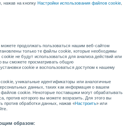
+12°
е, нажав на кнопку
Настройки использования файлов cookie
,
Lunada
горнолыжный
курорт
+30°
+15°
+34°
+15°
o
Миранда де
Эбро
+34°
+13°
Бургос
но можете продолжать пользоваться нашим веб-сайтом
становлены только те файлы cookie, которые необходимы
 cookie не будут использоваться для анализа действий или
+35°
ко вы сможете просматривать общую
+16°
+35°
+37°
установки cookie и воспользоваться доступом к нашему
+17°
Сория
+18°
долид
Сан -
Felices
cookie, уникальные идентификаторы или аналогичные
 персональных данных, таких как информация о вашем
ы файлов cookie. Некоторые поставщики могут обрабатывать
+35°
+35°
+20°
+18°
а, против которого вы можете возразить. Для этого вы
Сеговия
лав
ть против обработки данных, нажав «
Настроить
» или
йте.
ющим образом: