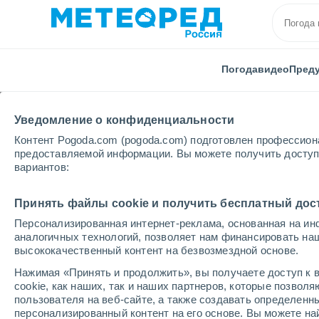
Погода
видео
Пред
Уведомление о конфиденциальности
Контент Pogoda.com (pogoda.com) подготовлен профессион
предоставляемой информации. Вы можете получить доступ 
вариантов:
Главная
Испания
Кастилия и Леон
Принять файлы cookie и получить бесплатный дос
Персонализированная интернет-реклама, основанная на ин
Погода в Кастилии и 
аналогичных технологий, позволяет нам финансировать на
высококачественный контент на безвозмездной основе.
Нажимая «Принять и продолжить», вы получаете доступ к в
cегодня, 7 августа
Весь день
символ
cookie, как наших, так и наших партнеров, которые позвол
пользователя на веб-сайте, а также создавать определенн
персонализированный контент на его основе. Вы можете 