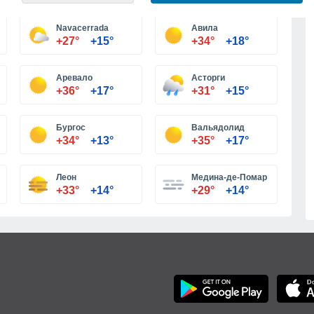
Navacerrada
Авила
+27°
+15°
+34°
+18°
Аревало
Асторги
+36°
+17°
+31°
+15°
Бургос
Вальядолид
+34°
+13°
+35°
+17°
Леон
Медина-де-Помар
+33°
+14°
+29°
+14°