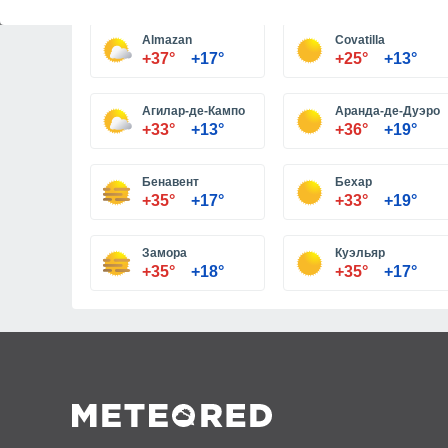
Almazan
Covatilla
+37°
+17°
+25°
+13°
Агилар-де-Кампо
Аранда-де-Дуэро
+33°
+13°
+36°
+19°
Бенавент
Бехар
+35°
+17°
+33°
+19°
Замора
Куэльяр
+35°
+18°
+35°
+17°