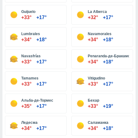
Guijuelo
La Alberca
и,
+33°
+17°
+32°
+17°
 файлам
Lumbrales
Navamorales
примете
+34°
+18°
+34°
+18°
айлов
се равно
должать
Navasfrías
Penaranda-де-Бракамонте
ся нашим
+33°
+17°
+34°
+18°
pogoda.com.
ае мы
м, что
Tamames
Vitigudino
овлены
+33°
+17°
+33°
+17°
айлы cookie,
обходимы
Альба-де-Тормес
Бехар
ения
+35°
+17°
+33°
+19°
 веб-сайту,
файлы cookie
пользоваться
Ледесма
Саламанка
 действий
+34°
+17°
+34°
+18°
рекламы или
рованного