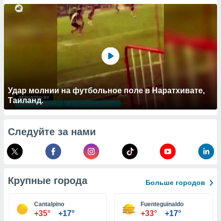
 и
ть действия
я на веб-
же
пределенный
обы
вам рекламу
зированный
го основе.
айти
Удар молнии на футбольное поле в Наратхивате,
ьную
Таиланд.
 в нашей
йлов cookie
ремя
Следуйте за нами
гласие,
опку
спользования
 cookie
нную в
Крупные города
и нашего
Больше городов
Cantalpino
Fuenteguinaldo
ОГО ВЫ
+35°
+17°
+33°
+17°