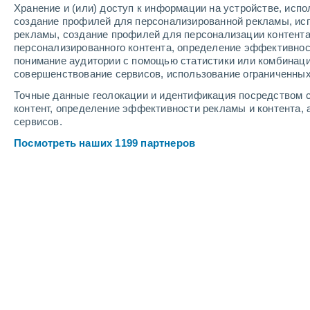
Хранение и (или) доступ к информации на устройстве, исп
3
-
10
м/с
3
-
10
м/с
3
4
-
11
м/с
создание профилей для персонализированной рекламы, ис
рекламы, создание профилей для персонализации контент
персонализированного контента, определение эффективнос
Погода в La Alberca cегодня
, 9 авгу
понимание аудитории с помощью статистики или комбинаци
совершенствование сервисов, использование ограниченных
Солнечно
+26°
13:00
Точные данные геолокации и идентификация посредством с
Ощущаемая т.
+26
контент, определение эффективности рекламы и контента, 
сервисов.
Солнечно
+26°
14:00
Посмотреть наших 1199 партнеров
Ощущаемая т.
+26
Солнечно
+27°
15:00
Ощущаемая т.
+26
Солнечно
+28°
16:00
Ощущаемая т.
+27
Солнечно
+28°
17:00
Ощущаемая т.
+27