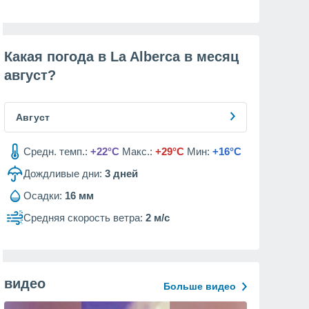
Какая погода в La Alberca в месяц
август
?
Август
Средн. темп.:
+22°C
Макс.:
+29°C
Мин:
+16°C
Дождливые дни:
3
дней
Осадки:
16 мм
Средняя скорость ветра:
2 м/с
видео
Больше видео