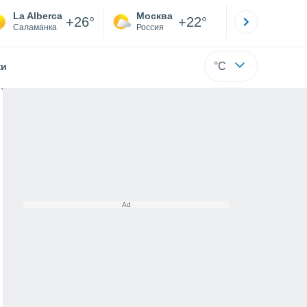
La Alberca
Москва
Санкт-
+26°
+22°
Саламанка
Россия
Са
°C
жи