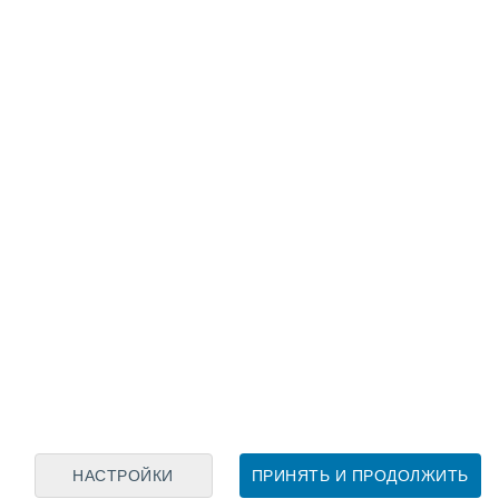
Лунный календарь
пн
вт
ср
чт
пт
сб
вс
9
10
11
12
13
14
15
16
17
18
19
20
21
22
НАСТРОЙКИ
ПРИНЯТЬ И ПРОДОЛЖИТЬ