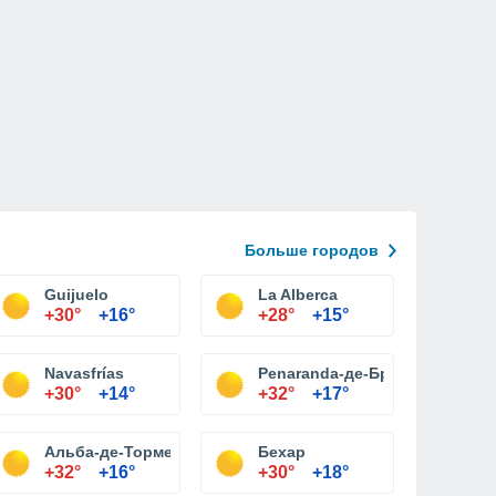
Больше городов
Guijuelo
La Alberca
+30°
+16°
+28°
+15°
Navasfrías
Penaranda-де-Бракамонте
+30°
+14°
+32°
+17°
Альба-де-Тормес
Бехар
+32°
+16°
+30°
+18°