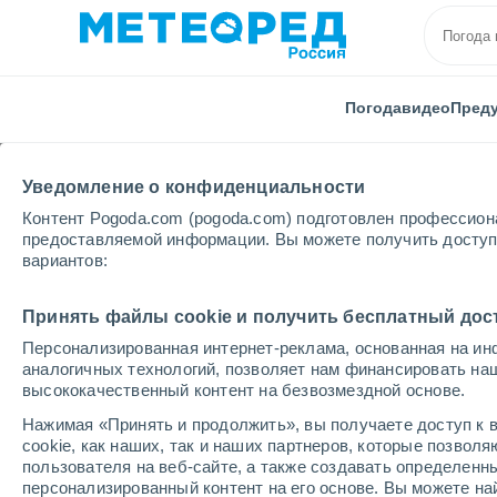
Погода
видео
Пред
Уведомление о конфиденциальности
Контент Pogoda.com (pogoda.com) подготовлен профессион
предоставляемой информации. Вы можете получить доступ 
вариантов:
Главная
Испания
Кастилия и Леон
Провинци
Принять файлы cookie и получить бесплатный дос
Персонализированная интернет-реклама, основанная на ин
Погода в La Alberca
аналогичных технологий, позволяет нам финансировать на
высококачественный контент на безвозмездной основе.
13:29
воскресенье
Нажимая «Принять и продолжить», вы получаете доступ к в
cookie, как наших, так и наших партнеров, которые позвол
пользователя на веб-сайте, а также создавать определенн
Солнечно
персонализированный контент на его основе. Вы можете 