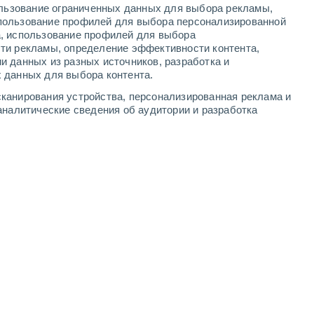
ользование ограниченных данных для выбора рекламы,
-
10
м/с
4
-
11
м/с
4
-
12
м/с
4
-
12
м/с
пользование профилей для выбора персонализированной
а, использование профилей для выбора
ти рекламы, определение эффективности контента,
ста
и данных из разных источников, разработка и
 данных для выбора контента.
южный
7 Высокий
канирования устройства, персонализированная реклама и
°
3
-
9 м/с
FPS:
15-25
аналитические сведения об аудитории и разработка
южный
8 Очень высокий!
°
3
-
10 м/с
FPS:
25-50
южный
8 Очень высокий!
°
4
-
10 м/с
FPS:
25-50
южный
7 Высокий
°
4
-
11 м/с
FPS:
15-25
южный
5 Средний
°
4
-
11 м/с
FPS:
6-10