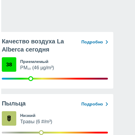
Качество воздуха La
Подробно
Alberca сегодня
Приемлемый
38
PM₁₀ (46 µg/m³)
Пыльца
Подробно
Низкий
Травы (6 #/m³)