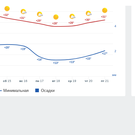
6
+32°
+31°
+31°
+30°
+29°
+28°
+28°
4
+20°
+19°
2
+17°
+15°
+14°
+13°
+13°
мм
сб
15
вс
16
пн
17
вт
18
ср
19
чт
20
пт
21
Минимальная
Oсадки