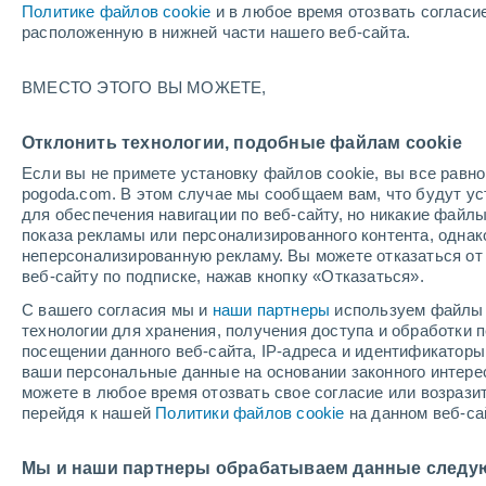
Политике файлов cookie
и в любое время отозвать согласи
+26°
расположенную в нижней части нашего веб-сайта.
ВМЕСТО ЭТОГО ВЫ МОЖЕТЕ,
южный
По ощущениям +26°
3
-
9 м/с
Отклонить технологии, подобные файлам cookie
Если вы не примете установку файлов cookie, вы все рав
pogoda.com. В этом случае мы сообщаем вам, что будут у
Погода на 1 – 7 дней
Карта температур
Дождево
для обеспечения навигации по веб-сайту, но никакие файлы
показа рекламы или персонализированного контента, одна
неперсонализированную рекламу. Вы можете отказаться от 
веб-сайту по подписке, нажав кнопку «Отказаться».
завтра
вторник
cегодня
С вашего согласия мы и
наши партнеры
используем файлы 
10 Авг.
11 Авг.
9 Авг.
технологии для хранения, получения доступа и обработки
посещении данного веб-сайта, IP-адреса и идентификатор
ваши персональные данные на основании законного интерес
можете в любое время отозвать свое согласие или возрази
перейдя к нашей
Политики файлов cookie
на данном веб-са
+30°
/
+15°
+31°
/
+16°
+3
+28°
/
+15°
Мы и наши партнеры обрабатываем данные следу