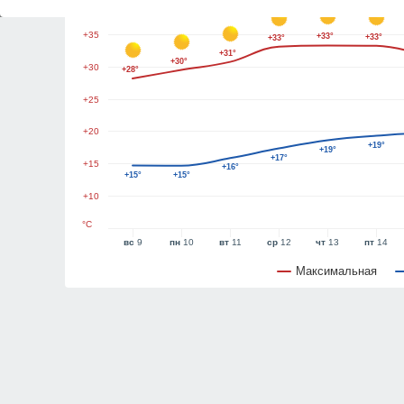
+40
+35
+33°
+33°
+33°
+31°
+30°
+30
+28°
+25
+20
+19°
+19°
+17°
+15
+16°
+15°
+15°
+10
°C
вс
9
пн
10
вт
11
ср
12
чт
13
пт
14
Максимальная