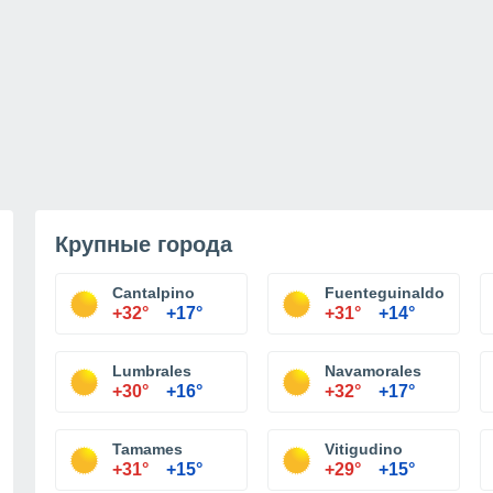
Крупные города
Cantalpino
Fuenteguinaldo
+32°
+17°
+31°
+14°
Lumbrales
Navamorales
+30°
+16°
+32°
+17°
Tamames
Vitigudino
+31°
+15°
+29°
+15°