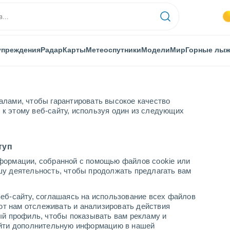
упреждения
Радар
Карты
Метеоспутники
Модели
Мир
Горные лы
алами, чтобы гарантировать высокое качество
к этому веб-сайту, используя один из следующих
я Саламанки
La Alberca
туп
формации, собранной с помощью файлов cookie или
шу деятельность, чтобы продолжать предлагать вам
...
еб-сайту, соглашаясь на использование всех файлов
яют нам отслеживать и анализировать действия
По часам
ый профиль, чтобы показывать вам рекламу и
В ближайшие часы безоблачно
найти дополнительную информацию в нашей