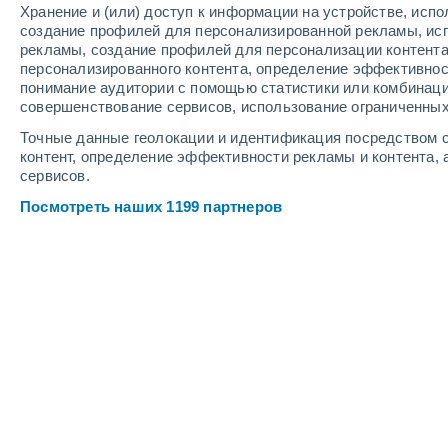
Хранение и (или) доступ к информации на устройстве, исп
4
-
11
м/с
3
-
9
м/с
6
-
14
м/с
создание профилей для персонализированной рекламы, ис
рекламы, создание профилей для персонализации контент
персонализированного контента, определение эффективнос
Погода в Navasfrías cегодня
, 8 авгу
понимание аудитории с помощью статистики или комбинаци
совершенствование сервисов, использование ограниченных
Грязь с пылью
+19°
07:00
Точные данные геолокации и идентификация посредством с
Ощущаемая т.
+19°
контент, определение эффективности рекламы и контента, 
сервисов.
Грязь с пылью
+19°
08:00
Посмотреть наших 1199 партнеров
Ощущаемая т.
+19°
Грязь с пылью
+23°
09:00
Ощущаемая т.
+25°
Грязь с пылью
+28°
11:00
Ощущаемая т.
+27°
Грязь с пылью
+30°
14:00
Ощущаемая т.
+29°