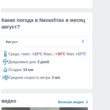
Какая погода в Navasfrías в месяц
август
?
Август
Средн. темп.:
+23°C
Макс.:
+30°C
Мин:
+17°C
Дождливые дни:
3
дней
Осадки:
14 мм
Средняя скорость ветра:
3 м/с
видео
Больше видео