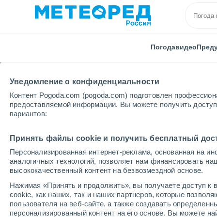
Погода
видео
Пред
Уведомление о конфиденциальности
Контент Pogoda.com (pogoda.com) подготовлен профессион
предоставляемой информации. Вы можете получить доступ 
вариантов:
Главная
Испания
Кастилия и Леон
Провинци
Принять файлы cookie и получить бесплатный дос
Персонализированная интернет-реклама, основанная на ин
Погода в Navasfrías
аналогичных технологий, позволяет нам финансировать на
высококачественный контент на безвозмездной основе.
06:50
суббота
Нажимая «Принять и продолжить», вы получаете доступ к в
cookie, как наших, так и наших партнеров, которые позвол
пользователя на веб-сайте, а также создавать определенн
Грязь с пылью
персонализированный контент на его основе. Вы можете 