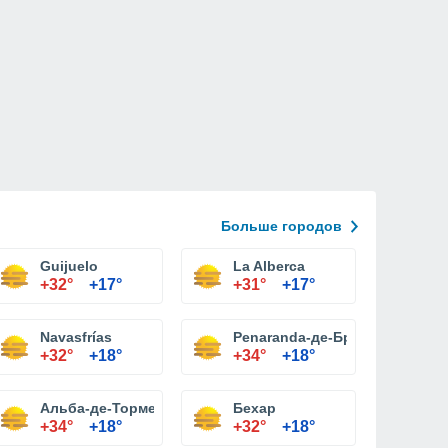
Больше городов
Guijuelo
La Alberca
+32°
+17°
+31°
+17°
Navasfrías
Penaranda-де-Бракамонте
+32°
+18°
+34°
+18°
Альба-де-Тормес
Бехар
+34°
+18°
+32°
+18°