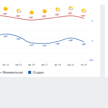
6
+35°
+35°
+34°
+33°
+33°
+33°
+32°
4
+23°
+21°
+20°
2
+18°
+18°
+17°
+17°
мм
пт
14
сб
15
вс
16
пн
17
вт
18
ср
19
чт
20
Минимальная
Oсадки