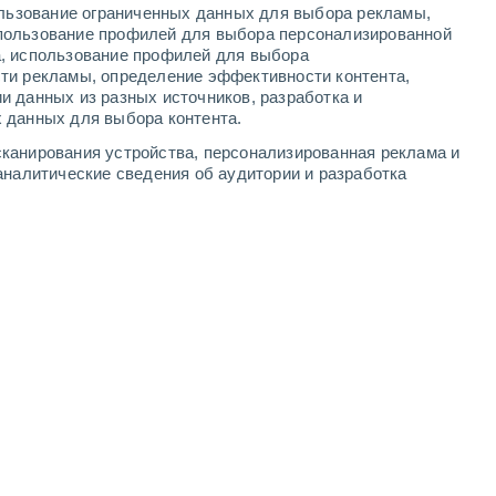
ользование ограниченных данных для выбора рекламы,
4
-
11
м/с
4
-
10
м/с
4
-
10
м/с
5
-
13
м/с
пользование профилей для выбора персонализированной
а, использование профилей для выбора
ти рекламы, определение эффективности контента,
ста
и данных из разных источников, разработка и
 данных для выбора контента.
Северо-восточный
0 Низкий
канирования устройства, персонализированная реклама и
1
-
4 м/с
FPS:
нет
аналитические сведения об аудитории и разработка
Северо-восточный
0 Низкий
1
-
3 м/с
FPS:
нет
Северо-восточный
0 Низкий
1
-
3 м/с
FPS:
нет
юго-западный
3 Средний
3
-
7 м/с
FPS:
6-10
юго-западный
8 Очень высокий!
4
-
10 м/с
FPS:
25-50