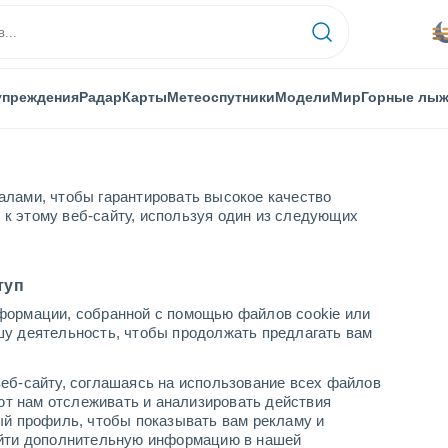
упреждения
Радар
Карты
Метеоспутники
Модели
Мир
Горные лы
алами, чтобы гарантировать высокое качество
к этому веб-сайту, используя один из следующих
я Саламанки
Navasfrías
туп
формации, собранной с помощью файлов cookie или
шу деятельность, чтобы продолжать предлагать вам
...
еб-сайту, соглашаясь на использование всех файлов
яют нам отслеживать и анализировать действия
По часам
ый профиль, чтобы показывать вам рекламу и
В ближайшие часы Грязь с
найти дополнительную информацию в нашей
пылью