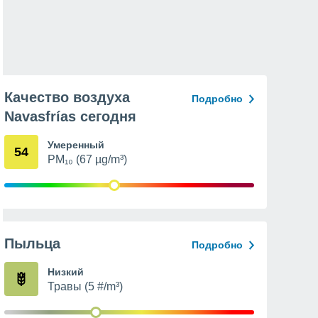
Качество воздуха
Подробно
Navasfrías сегодня
Умеренный
54
PM₁₀ (67 µg/m³)
Пыльца
Подробно
Низкий
Травы (5 #/m³)