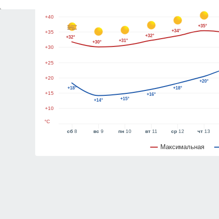
+45
+40
+35°
+34°
+35
+32°
+32°
+31°
+30°
+30
+25
+20
+20°
+18°
+18°
+15
+16°
+15°
+14°
+10
°C
сб
8
вс
9
пн
10
вт
11
ср
12
чт
13
Максимальная