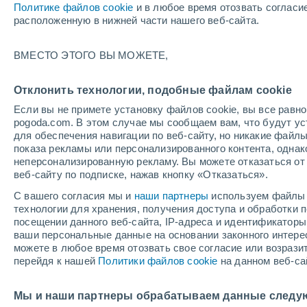
Политике файлов cookie
и в любое время отозвать согласи
+19°
расположенную в нижней части нашего веб-сайта.
Убывающ
ВМЕСТО ЭТОГО ВЫ МОЖЕТЕ,
Освещенн
По ощущениям +19°
24%
Отклонить технологии, подобные файлам cookie
Если вы не примете установку файлов cookie, вы все рав
pogoda.com. В этом случае мы сообщаем вам, что будут у
Погода на 1 – 7 дней
Карта дождей
Дождевой р
для обеспечения навигации по веб-сайту, но никакие файлы
показа рекламы или персонализированного контента, одна
неперсонализированную рекламу. Вы можете отказаться от 
веб-сайту по подписке, нажав кнопку «Отказаться».
завтра
понедельник
cегодня
С вашего согласия мы и
наши партнеры
используем файлы 
9 Авг.
10 Авг.
8 Авг.
технологии для хранения, получения доступа и обработки
посещении данного веб-сайта, IP-адреса и идентификатор
ваши персональные данные на основании законного интерес
можете в любое время отозвать свое согласие или возрази
перейдя к нашей
Политики файлов cookie
на данном веб-са
+30°
/
+14°
+31°
/
+15°
+
+32°
/
+18°
Мы и наши партнеры обрабатываем данные следу