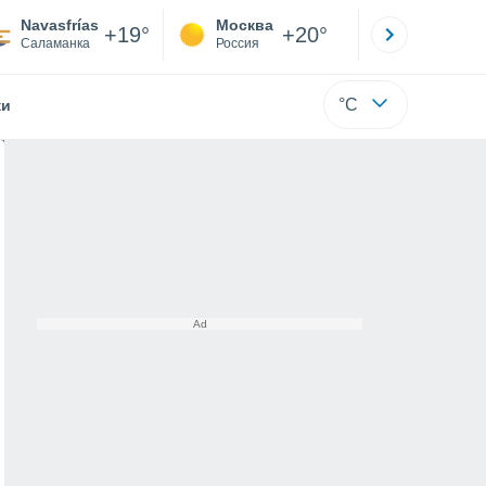
Navasfrías
Москва
Санкт-
+19°
+20°
Саламанка
Россия
Са
°C
жи