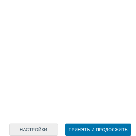
Лунный календарь
пн
вт
ср
чт
пт
сб
вс
8
9
10
11
12
13
14
15
16
17
18
19
20
21
НАСТРОЙКИ
ПРИНЯТЬ И ПРОДОЛЖИТЬ