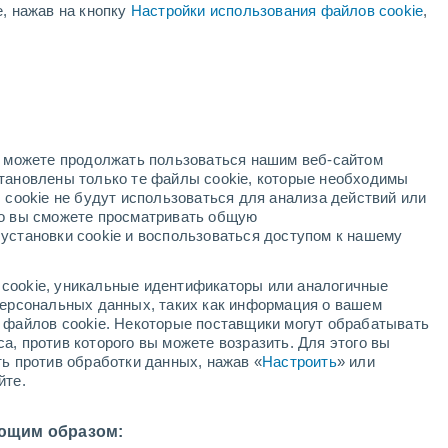
е, нажав на кнопку
Настройки использования файлов cookie
,
жёлтое предупреждение
Умеренное предупреждение о
высокая температура Navasfrías
ая
сегодня
ость:
но можете продолжать пользоваться нашим веб-сайтом
становлены только те файлы cookie, которые необходимы
адар
Метеоспутники
Модели
 cookie не будут использоваться для анализа действий или
ко вы сможете просматривать общую
установки cookie и воспользоваться доступом к нашему
вторник
среда
четверг
пятница
cookie, уникальные идентификаторы или аналогичные
11 Авг.
12 Авг.
13 Авг.
14 Авг.
 персональных данных, таких как информация о вашем
ы файлов cookie. Некоторые поставщики могут обрабатывать
а, против которого вы можете возразить. Для этого вы
ть против обработки данных, нажав «
Настроить
» или
йте.
32°
/
+16°
+34°
/
+18°
+35°
/
+20°
+35°
/
+23°
ющим образом: