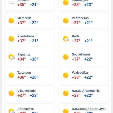
Caudete
Madridejos
+35°
+21°
+38°
+23°
и,
Membrilla
Pedroneras
 файлам
+37°
+22°
+37°
+21°
примете
айлов
Puertollano
Roda
се равно
+37°
+21°
+37°
+21°
должать
ся нашим
pogoda.com.
Siguenza
Socuéllamos
ае мы
+34°
+18°
+37°
+22°
м, что
овлены
Tarancón
Valdepeñas
айлы cookie,
+36°
+20°
+38°
+22°
обходимы
ения
 веб-сайту,
Villarrobledo
Альба Argamasilla
файлы cookie
+37°
+23°
+37°
+23°
пользоваться
 действий
рекламы или
Альбасете
Алькасар-де-Сан-Хуан
рованного