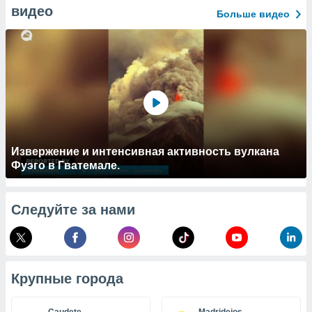
 и
видео
Больше видео
ть действия
я на веб-
же
пределенный
обы
вам рекламу
зированный
го основе.
айти
ьную
 в нашей
Извержение и интенсивная активность вулкана
йлов cookie
Фуэго в Гватемале.
ремя
гласие,
опку
Следуйте за нами
спользования
 cookie
нную в
и нашего
Крупные города
ОГО ВЫ